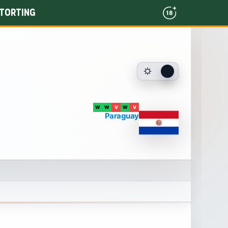
torting
W
W
V
W
V
Paraguay