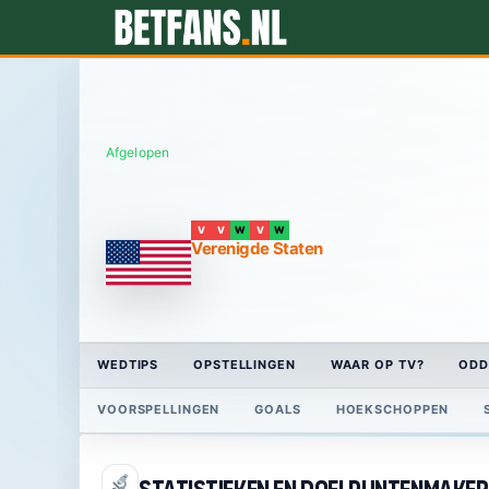
Afgelopen
V
V
W
V
W
Verenigde Staten
WEDTIPS
OPSTELLINGEN
WAAR OP TV?
ODD
VOORSPELLINGEN
GOALS
HOEKSCHOPPEN