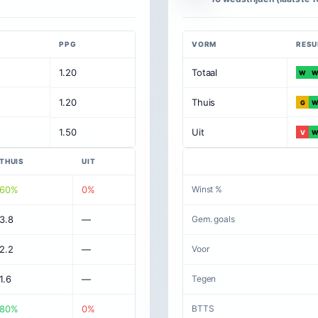
PPG
VORM
RESU
1.20
Totaal
W
1.20
Thuis
G
1.50
Uit
V
THUIS
UIT
60%
0%
Winst %
3.8
—
Gem. goals
2.2
—
Voor
1.6
—
Tegen
80%
0%
BTTS