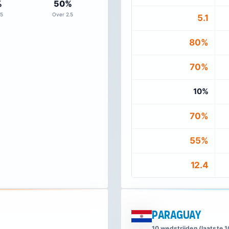
%
50%
.5
Over 2.5
5.1
80%
70%
10%
70%
55%
12.4
Paraguay
10 wedstrijden (laatste 1