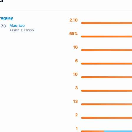
rs
raguay
2.10
Mauricio
73'
Assist: J. Enciso
65%
16
6
10
3
13
2
1