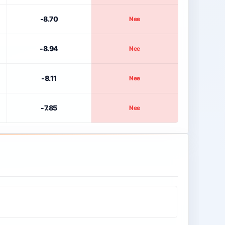
-8.70
Nee
-8.94
Nee
-8.11
Nee
-7.85
Nee