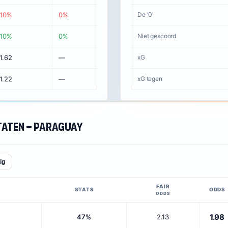
10%
0%
De '0'
10%
0%
Niet gescoord
1.62
—
xG
1.22
—
xG tegen
taten – Paraguay
ig
FAIR
STATS
ODDS
ODDS
1.98
47%
2.13