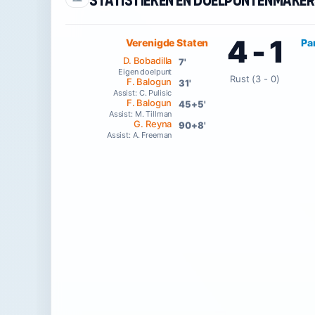
Statistieken en doelpuntenmake
4 - 1
Verenigde Staten
Pa
D. Bobadilla
7'
Eigen doelpunt
Rust (3 - 0)
F. Balogun
31'
Assist: C. Pulisic
F. Balogun
45+5'
Assist: M. Tillman
G. Reyna
90+8'
Assist: A. Freeman