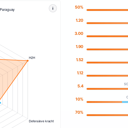
50%
i
1.20
3.00
1.90
1.52
1.12
SC
5.4
C
10%
70%