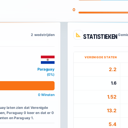
0
2 wedstrijden
Statistieken
Gemid
VERENIGDE STATEN
2.2
Paraguay
(0%)
1.6
0 Winsten
1.52
uay laten zien dat Verenigde
13.2
en, Paraguay 0 keer en dat er 0
unten en Paraguay 1.
5.4