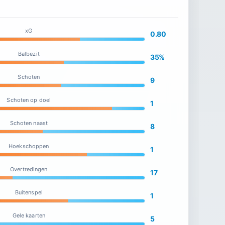
xG
0.80
Balbezit
35%
Schoten
9
Schoten op doel
1
Schoten naast
8
Hoekschoppen
1
Overtredingen
17
Buitenspel
1
Gele kaarten
5