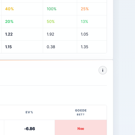
40%
100%
25%
20%
50%
13%
1.22
1.92
1.05
1.15
0.38
1.35
i
GOEDE
EV%
BET?
-6.86
Nee