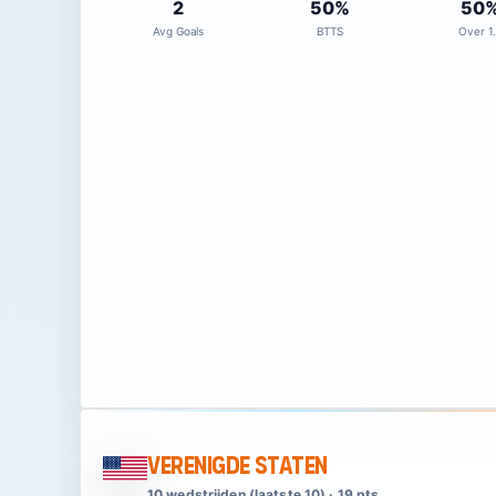
2
50%
50
Avg Goals
BTTS
Over 1
Verenigde Staten
10 wedstrijden (laatste 10) · 19 pts