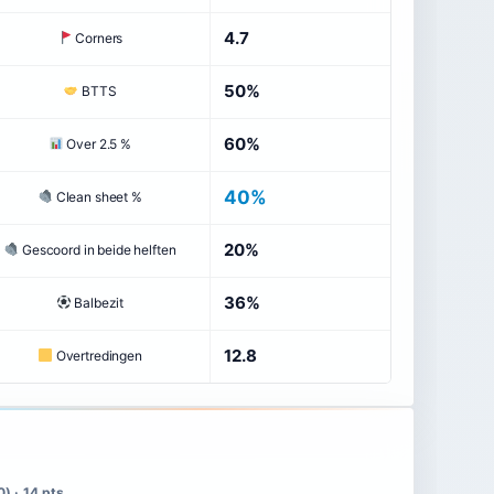
4.7
Corners
50%
BTTS
60%
Over 2.5 %
40%
Clean sheet %
20%
Gescoord in beide helften
36%
Balbezit
12.8
Overtredingen
0) · 14 pts