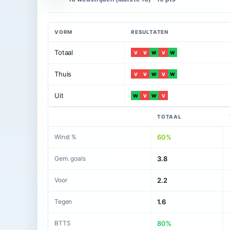
VORM
RESULTATEN
Totaal
V
V
W
V
W
Thuis
V
V
W
V
W
Uit
W
V
W
V
TOTAAL
Winst %
60%
Gem. goals
3.8
Voor
2.2
Tegen
1.6
BTTS
80%