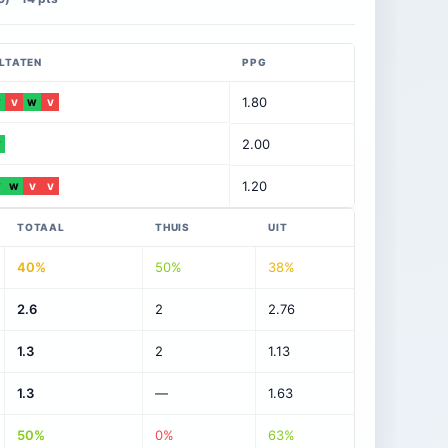
LTATEN
PPG
1.80
W
V
W
V
2.00
W
1.20
W
W
V
V
TOTAAL
THUIS
UIT
40%
50%
38%
2.6
2
2.76
1.3
2
1.13
1.3
—
1.63
50%
0%
63%