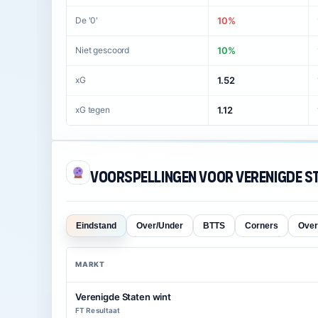
De '0'
10%
Niet gescoord
10%
xG
1.52
xG tegen
1.12
Voorspellingen voor Verenigde S
Eindstand
Over/Under
BTTS
Corners
Over
MARKT
Verenigde Staten wint
FT Resultaat