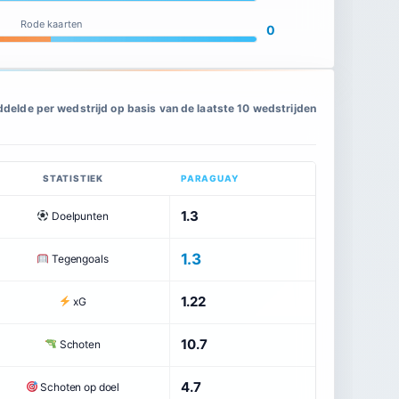
Rode kaarten
0
delde per wedstrijd op basis van de laatste 10 wedstrijden
STATISTIEK
PARAGUAY
1.3
Doelpunten
1.3
Tegengoals
1.22
xG
10.7
Schoten
4.7
Schoten op doel