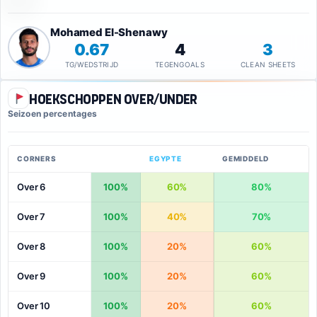
Mohamed El-Shenawy
0.67
4
3
TG/WEDSTRIJD
TEGENGOALS
CLEAN SHEETS
Hoekschoppen Over/Under
Seizoen percentages
CORNERS
EGYPTE
GEMIDDELD
Over 6
100%
60%
80%
Over 7
100%
40%
70%
Over 8
100%
20%
60%
Over 9
100%
20%
60%
Over 10
100%
20%
60%