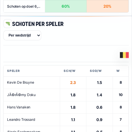
60%
20%
Schoten op doel 6,5+
Schoten per speler
SPELER
SCH/W
SOD/W
W
Kevin De Bruyne
2.3
1.5
8
JÃ©rÃ©my Doku
1.8
1.4
10
Hans Vanaken
1.8
0.6
8
Leandro Trossard
1.1
0.9
7
Alexis Saelemaekers
8