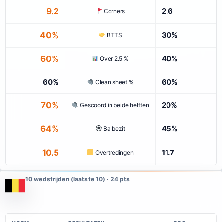
9.2
2.6
Corners
40%
30%
BTTS
60%
40%
Over 2.5 %
60%
60%
Clean sheet %
70%
20%
Gescoord in beide helften
64%
45%
Balbezit
10.5
11.7
Overtredingen
10 wedstrijden (laatste 10) · 24 pts