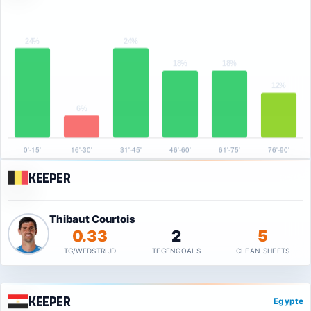
Keeper
Thibaut Courtois
0.33
2
5
TG/WEDSTRIJD
TEGENGOALS
CLEAN SHEETS
Keeper
Egypte