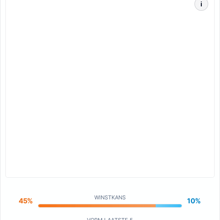
i
WINSTKANS
45%
10%