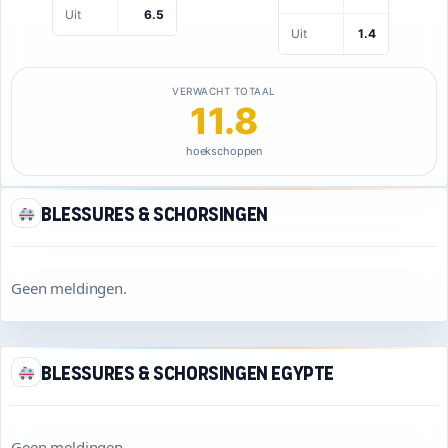
Uit
6.5
Uit
1.4
VERWACHT TOTAAL
11.8
hoekschoppen
Blessures & schorsingen
Geen meldingen.
Blessures & schorsingen Egypte
Geen meldingen.