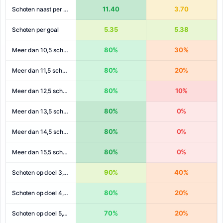
11.40
3.70
Schoten naast per wedstrijd
5.35
5.38
Schoten per goal
80%
30%
Meer dan 10,5 schoten
80%
20%
Meer dan 11,5 schoten
80%
10%
Meer dan 12,5 schoten
80%
0%
Meer dan 13,5 schoten
80%
0%
Meer dan 14,5 schoten
80%
0%
Meer dan 15,5 schoten
90%
40%
Schoten op doel 3,5+
80%
20%
Schoten op doel 4,5+
70%
20%
Schoten op doel 5,5+