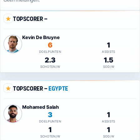
Topscorer –
Kevin De Bruyne
6
1
DOELPUNTEN
ASSISTS
2.3
1.5
SCHOTEN/W
SOD/W
Topscorer –
Egypte
Mohamed Salah
3
1
DOELPUNTEN
ASSISTS
1
1
SCHOTEN/W
SOD/W