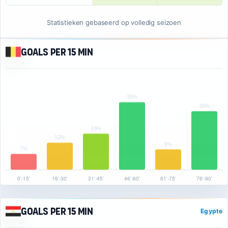
Statistieken gebaseerd op volledig seizoen
Goals per 15 min
Goals per 15 min
Egypte