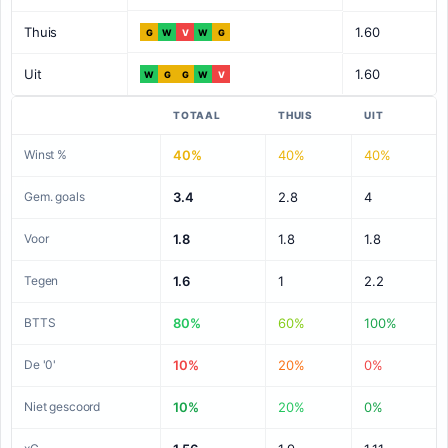
Thuis
1.60
G
W
V
W
G
Uit
1.60
W
G
G
W
V
TOTAAL
THUIS
UIT
Winst %
40%
40%
40%
Gem. goals
3.4
2.8
4
Voor
1.8
1.8
1.8
Tegen
1.6
1
2.2
BTTS
80%
60%
100%
De '0'
10%
20%
0%
Niet gescoord
10%
20%
0%