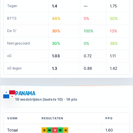
Tegen
1.4
—
1.75
BTTS
40%
0%
50%
De '0'
30%
100%
13%
Niet gescoord
30%
0%
38%
xG
1.03
0.72
1.11
xG tegen
1.3
0.86
1.42
Panama
10 wedstrijden (laatste 10) · 16 pts
VORM
RESULTATEN
PPG
Totaal
1.60
G
W
V
W
G