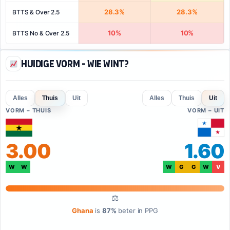
28.3%
28.3%
BTTS & Over 2.5
10%
10%
BTTS No & Over 2.5
Huidige vorm - Wie wint?
Alles
Thuis
Uit
Alles
Thuis
Uit
VORM – THUIS
VORM – UIT
3.00
1.60
W
W
W
G
G
W
V
⚖
Ghana
is
87%
beter in PPG