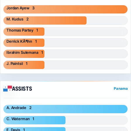
Jordan Ayew
3
M. Kudus
2
Thomas Partey
1
Derrick KÃ¶hn
1
Ibrahim Sulemana
1
J. Paintsil
1
Assists
Panama
A. Andrade
2
C. Waterman
1
E. Davis
1