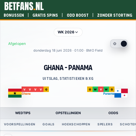
|
|
|
Bonussen
Gratis spins
Odd boost
Zonder storting
WK 2026
Afgelopen
donderdag 18 juni 2026 · 01:00 · BMO Field
Ghana - Panama
Uitslag, statistieken & xG
V
V
V
V
G
G
W
V
W
G
Ghana
Panama
WEDTIPS
OPSTELLINGEN
ODDS
VOORSPELLINGEN
GOALS
HOEKSCHOPPEN
SPELERS
SCHOTE