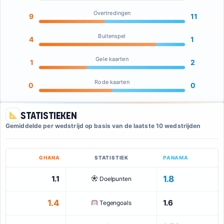
Overtredingen
9
11
Buitenspel
4
1
Gele kaarten
1
2
Rode kaarten
0
0
Statistieken
Gemiddelde per wedstrijd op basis van de laatste 10 wedstrijden
GHANA
STATISTIEK
PANAMA
1.1
1.8
Doelpunten
1.4
1.6
Tegengoals