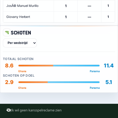
JosÃ© Manuel Murillo
1
—
1
Giovany Herbert
1
—
1
Schoten
TOTAAL SCHOTEN
8.6
11.4
Ghana
Panama
SCHOTEN OP DOEL
2.9
5.1
Ghana
Panama
Ik wil geen kansspelreclame zien