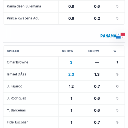
Kamaldeen Sulemana
0.8
0.6
5
Prince Kwabena Adu
0.6
0.2
5
Panama
SPELER
SCH/W
SOD/W
W
Omar Browne
3
—
1
Ismael DÃ­az
2.3
1.3
3
J. Fajardo
1.2
0.7
6
J. Rodriguez
1
0.6
5
Y. Barcenas
1
0.6
5
Fidel Escobar
1
0.7
3