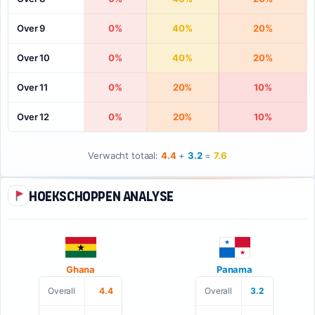
Over 9
0%
40%
20%
Over 10
0%
40%
20%
Over 11
0%
20%
10%
Over 12
0%
20%
10%
Verwacht totaal:
4.4
+
3.2
=
7.6
Hoekschoppen analyse
Ghana
Panama
Overall
4.4
Overall
3.2