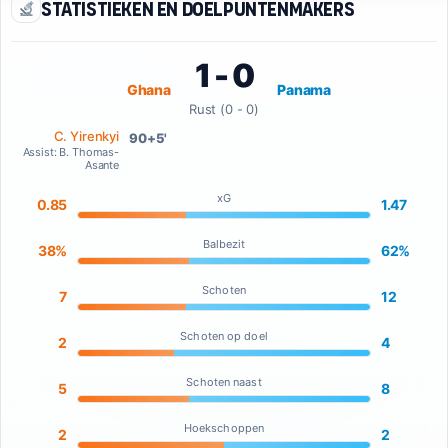
Statistieken en doelpuntenmakers
1 - 0
Ghana
Panama
Rust (0 - 0)
C. Yirenkyi
90+5'
Assist: B. Thomas-
Asante
xG
0.85
1.47
Balbezit
38%
62%
Schoten
7
12
Schoten op doel
2
4
Schoten naast
5
8
Hoekschoppen
2
2