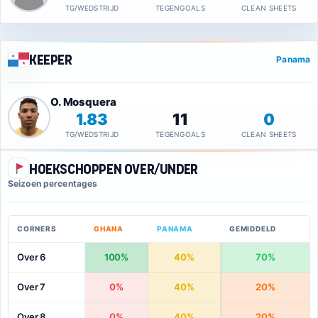
TG/WEDSTRIJD
TEGENGOALS
CLEAN SHEETS
Keeper
Panama
O. Mosquera
1.83
11
0
TG/WEDSTRIJD
TEGENGOALS
CLEAN SHEETS
Hoekschoppen Over/Under
Seizoen percentages
CORNERS
GHANA
PANAMA
GEMIDDELD
Over 6
100%
40%
70%
Over 7
0%
40%
20%
Over 8
0%
40%
20%