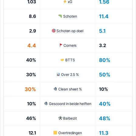
1.03
1.56
xG
8.6
11.4
Schoten
2.9
5.1
Schoten op doel
4.4
3.2
Corners
40%
80%
BTTS
30%
50%
Over 2.5 %
30%
10%
Clean sheet %
10%
40%
Gescoord in beide helften
46%
48%
Balbezit
12.1
11.3
Overtredingen