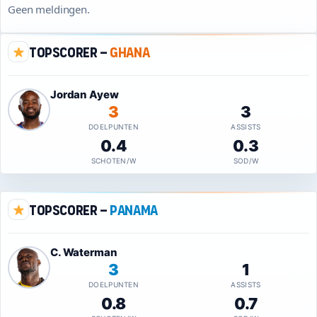
Geen meldingen.
Topscorer –
Ghana
Jordan Ayew
3
3
DOELPUNTEN
ASSISTS
0.4
0.3
SCHOTEN/W
SOD/W
Topscorer –
Panama
C. Waterman
3
1
DOELPUNTEN
ASSISTS
0.8
0.7