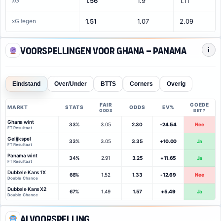
xG
1.56
1.9
1.11
xG tegen
1.51
1.07
2.09
Voorspellingen voor Ghana – Panama
i
Eindstand
Over/Under
BTTS
Corners
Overig
FAIR
GOEDE
MARKT
STATS
ODDS
EV%
ODDS
BET?
Ghana wint
33%
3.05
2.30
-24.54
Nee
FT Resultaat
Gelijkspel
33%
3.05
3.35
+10.00
Ja
FT Resultaat
Panama wint
34%
2.91
3.25
+11.65
Ja
FT Resultaat
Dubbele Kans 1X
66%
1.52
1.33
-12.69
Nee
Double Chance
Dubbele Kans X2
67%
1.49
1.57
+5.49
Ja
Double Chance
AI voorspelling