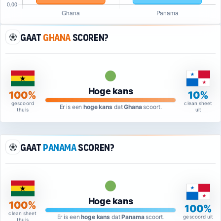
Gaat
Ghana
scoren?
Hoge kans
100%
10%
gescoord
clean sheet
Er is een
hoge kans
dat
Ghana
scoort.
thuis
uit
Gaat
Panama
scoren?
Hoge kans
100%
100%
clean sheet
Er is een
hoge kans
dat
Panama
scoort.
gescoord uit
thuis