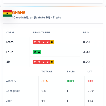
Ghana
10 wedstrijden (laatste 10) · 11 pts
VORM
RESULTATEN
PPG
Totaal
0.20
V
V
V
V
G
Thuis
3.00
W
W
Uit
0.20
V
V
V
V
G
TOTAAL
THUIS
UIT
Winst %
30%
100%
13%
Gem. goals
2.5
1
2.88
Voor
1.1
1
1.13