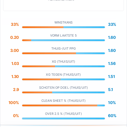
WINSTKANS
33%
33%
VORM LAATSTE 5
0.20
1.60
THUIS-/UIT PPG
3.00
1.60
XG (THUIS/UIT)
1.03
1.56
XG TEGEN (THUIS/UIT)
1.30
1.51
SCHOTEN OP DOEL (THUIS/UIT)
2.9
5.1
CLEAN SHEET % (THUIS/UIT)
100%
10%
OVER 2.5 % (THUIS/UIT)
0%
60%