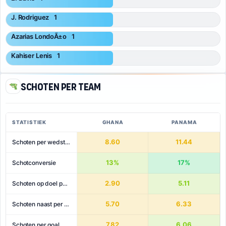
J. Rodriguez
1
Azarias LondoÃ±o
1
Kahiser Lenis
1
Schoten per team
STATISTIEK
GHANA
PANAMA
8.60
11.44
Schoten per wedstrijd
13%
17%
Schotconversie
2.90
5.11
Schoten op doel per wedstrijd
5.70
6.33
Schoten naast per wedstrijd
7.82
6.06
Schoten per goal