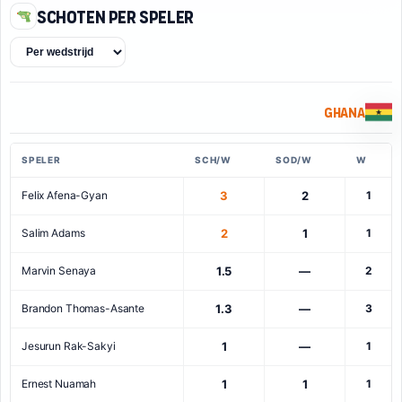
Schoten per speler
Ghana
SPELER
SCH/W
SOD/W
W
Felix Afena-Gyan
3
2
1
Salim Adams
2
1
1
Marvin Senaya
1.5
—
2
Brandon Thomas-Asante
1.3
—
3
Jesurun Rak-Sakyi
1
—
1
Ernest Nuamah
1
1
1