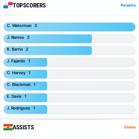
Topscorers
Panama
C. Waterman
3
J. Ramos
2
K. Barria
2
J. Fajardo
1
C. Harvey
1
C. Blackman
1
E. Davis
1
J. Rodriguez
1
Assists
Ghana