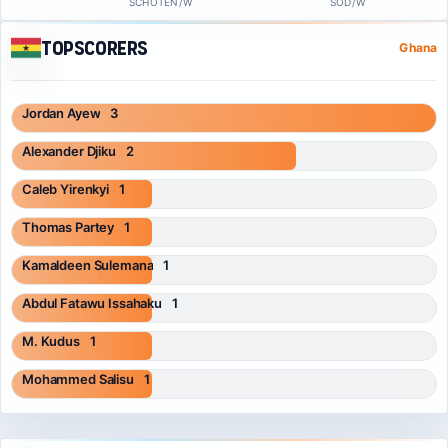
SCHOTEN/W
SOD/W
Topscorers
Ghana
Jordan Ayew
3
Alexander Djiku
2
Caleb Yirenkyi
1
Thomas Partey
1
Kamaldeen Sulemana
1
Abdul Fatawu Issahaku
1
M. Kudus
1
Mohammed Salisu
1