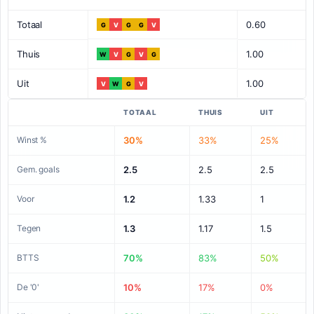
Totaal
0.60
G
V
G
G
V
Thuis
1.00
W
V
G
V
G
Uit
1.00
V
W
G
V
TOTAAL
THUIS
UIT
Winst %
30%
33%
25%
Gem. goals
2.5
2.5
2.5
Voor
1.2
1.33
1
Tegen
1.3
1.17
1.5
BTTS
70%
83%
50%
De '0'
10%
17%
0%