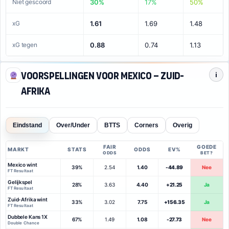
Niet gescoord
30%
17%
50%
xG
1.61
1.69
1.48
xG tegen
0.88
0.74
1.13
Voorspellingen voor Mexico – Zuid-
i
Afrika
Eindstand
Over/Under
BTTS
Corners
Overig
FAIR
GOEDE
MARKT
STATS
ODDS
EV%
ODDS
BET?
Mexico wint
39%
2.54
1.40
-44.89
Nee
FT Resultaat
Gelijkspel
28%
3.63
4.40
+21.25
Ja
FT Resultaat
Zuid-Afrika wint
33%
3.02
7.75
+156.35
Ja
FT Resultaat
Dubbele Kans 1X
67%
1.49
1.08
-27.73
Nee
Double Chance