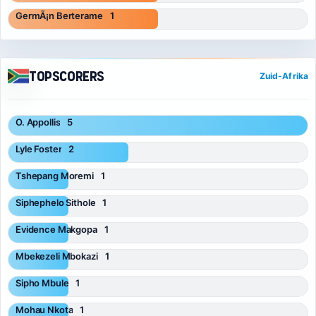
GermÃ¡n Berterame
1
Topscorers
Zuid-Afrika
O. Appollis
5
Lyle Foster
2
Tshepang Moremi
1
Siphephelo Sithole
1
Evidence Makgopa
1
Mbekezeli Mbokazi
1
Sipho Mbule
1
Mohau Nkota
1