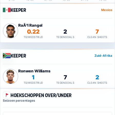
Keeper
Mexico
RaÃºl Rangel
0.22
2
7
TG/WEDSTRIJD
TEGENGOALS
CLEAN SHEETS
Keeper
Zuid-Afrika
Ronwen Williams
1
7
2
TG/WEDSTRIJD
TEGENGOALS
CLEAN SHEETS
Hoekschoppen Over/Under
Seizoen percentages