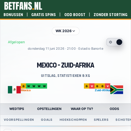
|
|
|
Bonussen
Gratis spins
Odd boost
Zonder storting
WK 2026
Afgelopen
donderdag 11 juni 2026 · 21:00 · Estadio Banorte
Mexico - Zuid-Afrika
Uitslag, statistieken & xG
G
W
W
W
W
G
V
G
G
V
Mexico
Zuid-Afrika
WEDTIPS
OPSTELLINGEN
WAAR OP TV?
ODDS
VOORSPELLINGEN
GOALS
HOEKSCHOPPEN
SPELERS
SCHOTE