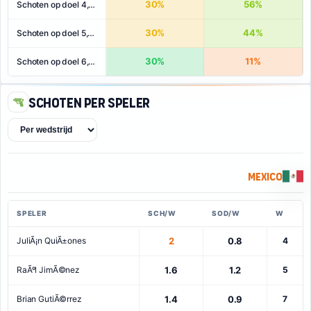
30%
56%
Schoten op doel 4,5+
30%
44%
Schoten op doel 5,5+
30%
11%
Schoten op doel 6,5+
Schoten per speler
Mexico
SPELER
SCH/W
SOD/W
W
JuliÃ¡n QuiÃ±ones
2
0.8
4
RaÃºl JimÃ©nez
1.6
1.2
5
Brian GutiÃ©rrez
1.4
0.9
7