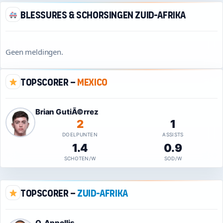
Blessures & schorsingen Zuid-Afrika
Geen meldingen.
Topscorer –
Mexico
Brian GutiÃ©rrez
2
1
DOELPUNTEN
ASSISTS
1.4
0.9
SCHOTEN/W
SOD/W
Topscorer –
Zuid-Afrika
O. Appollis