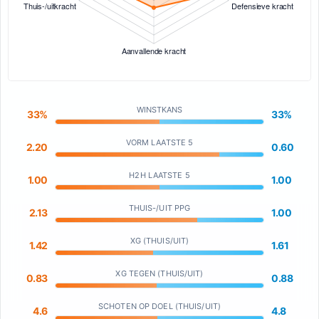
WINSTKANS
33%
33%
VORM LAATSTE 5
2.20
0.60
H2H LAATSTE 5
1.00
1.00
THUIS-/UIT PPG
2.13
1.00
XG (THUIS/UIT)
1.42
1.61
XG TEGEN (THUIS/UIT)
0.83
0.88
SCHOTEN OP DOEL (THUIS/UIT)
4.6
4.8