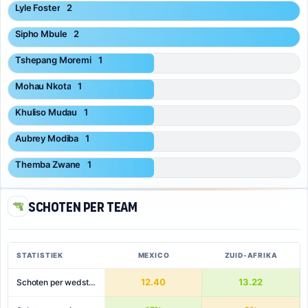
Lyle Foster
2
Sipho Mbule
2
Tshepang Moremi
1
Mohau Nkota
1
Khuliso Mudau
1
Aubrey Modiba
1
Themba Zwane
1
Schoten per team
STATISTIEK
MEXICO
ZUID-AFRIKA
12.40
13.22
Schoten per wedstrijd