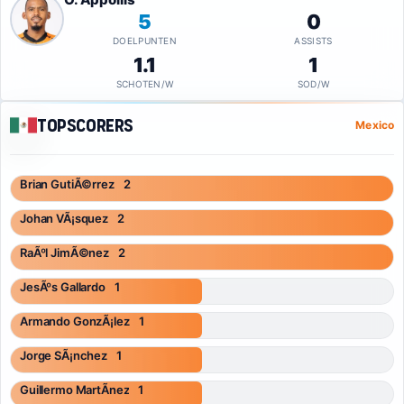
5
0
DOELPUNTEN
ASSISTS
1.1
1
SCHOTEN/W
SOD/W
Topscorers
Mexico
Brian GutiÃ©rrez
2
Johan VÃ¡squez
2
RaÃºl JimÃ©nez
2
JesÃºs Gallardo
1
Armando GonzÃ¡lez
1
Jorge SÃ¡nchez
1
Guillermo MartÃ­nez
1