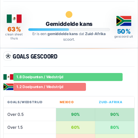
Gemiddelde kans
63%
50%
Er is een
gemiddelde kans
dat
Zuid-Afrika
clean sheet
gescoord uit
thuis
scoort.
Goals gescoord
1.8 Doelpunten / Wedstrijd
1.2 Doelpunten / Wedstrijd
GOALS/WEDSTRIJD
MEXICO
ZUID-AFRIKA
Over 0.5
90%
90%
Over 1.5
60%
80%