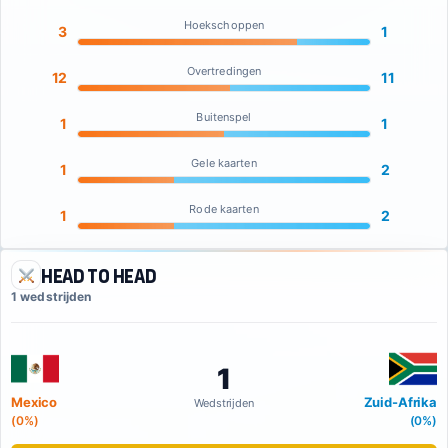
Hoekschoppen
3
1
Overtredingen
12
11
Buitenspel
1
1
Gele kaarten
1
2
Rode kaarten
1
2
Head to Head
1 wedstrijden
1
Mexico
Zuid-Afrika
Wedstrijden
(0%)
(0%)