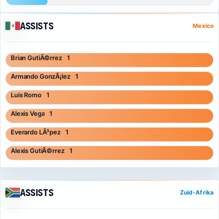
Assists
Mexico
Brian GutiÃ©rrez
1
Armando GonzÃ¡lez
1
Luis Romo
1
Alexis Vega
1
Everardo LÃ³pez
1
Alexis GutiÃ©rrez
1
Assists
Zuid-Afrika