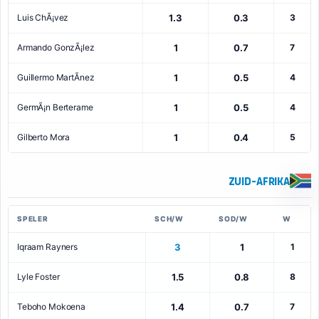
Luis ChÃ¡vez
1.3
0.3
3
Armando GonzÃ¡lez
1
0.7
7
Guillermo MartÃ­nez
1
0.5
4
GermÃ¡n Berterame
1
0.5
4
Gilberto Mora
1
0.4
5
Zuid-Afrika
SPELER
SCH/W
SOD/W
W
Iqraam Rayners
3
1
1
Lyle Foster
1.5
0.8
8
Teboho Mokoena
1.4
0.7
7