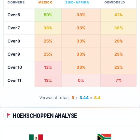
CORNERS
MEXICO
ZUID-AFRIKA
GEMIDDELD
Over 6
50%
33%
42%
Over 7
38%
33%
36%
Over 8
25%
33%
29%
Over 9
25%
33%
29%
Over 10
13%
33%
23%
Over 11
13%
0%
7%
Verwacht totaal:
5
+
3.44
=
8.4
Hoekschoppen analyse