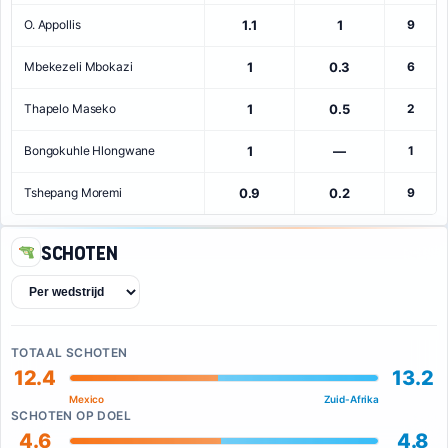
O. Appollis
1.1
1
9
Mbekezeli Mbokazi
1
0.3
6
Thapelo Maseko
1
0.5
2
Bongokuhle Hlongwane
1
—
1
Tshepang Moremi
0.9
0.2
9
Schoten
TOTAAL SCHOTEN
12.4
13.2
Mexico
Zuid-Afrika
SCHOTEN OP DOEL
4.6
4.8