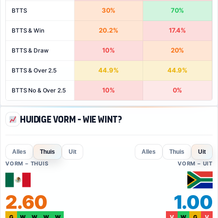
30%
70%
BTTS
20.2%
17.4%
BTTS & Win
10%
20%
BTTS & Draw
44.9%
44.9%
BTTS & Over 2.5
10%
0%
BTTS No & Over 2.5
Huidige vorm - Wie wint?
Alles
Thuis
Uit
Alles
Thuis
Uit
VORM – THUIS
VORM – UIT
2.60
1.00
G
W
W
W
W
V
W
G
V