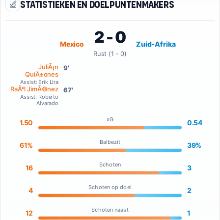
Statistieken en doelpuntenmakers
2 - 0
Mexico
Zuid-Afrika
Rust (1 - 0)
JuliÃ¡n
9'
QuiÃ±ones
Assist: Erik Lira
RaÃºl JimÃ©nez
67'
Assist: Roberto
Alvarado
xG
1.50
0.54
Balbezit
61%
39%
Schoten
16
3
Schoten op doel
4
2
Schoten naast
12
1