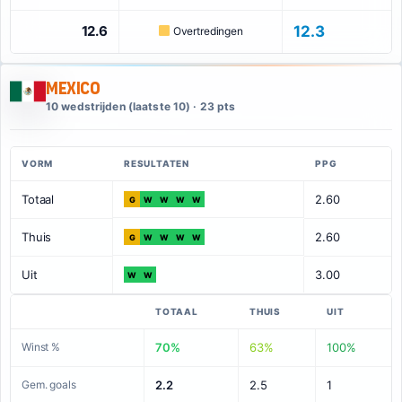
12.6
12.3
Overtredingen
Mexico
10 wedstrijden (laatste 10) · 23 pts
VORM
RESULTATEN
PPG
Totaal
2.60
G
W
W
W
W
Thuis
2.60
G
W
W
W
W
Uit
3.00
W
W
TOTAAL
THUIS
UIT
Winst %
70%
63%
100%
Gem. goals
2.2
2.5
1