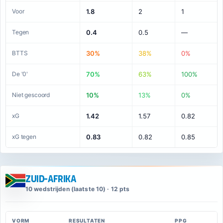
Voor
1.8
2
1
Tegen
0.4
0.5
—
BTTS
30%
38%
0%
De '0'
70%
63%
100%
Niet gescoord
10%
13%
0%
xG
1.42
1.57
0.82
xG tegen
0.83
0.82
0.85
Zuid-Afrika
10 wedstrijden (laatste 10) · 12 pts
VORM
RESULTATEN
PPG