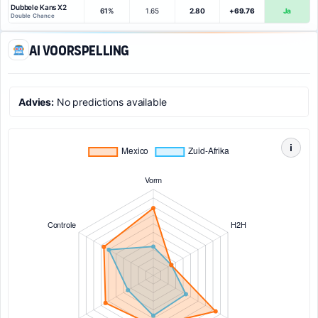
Dubbele Kans X2
61%
1.65
2.80
+69.76
Ja
Double Chance
AI voorspelling
Advies:
No predictions available
i