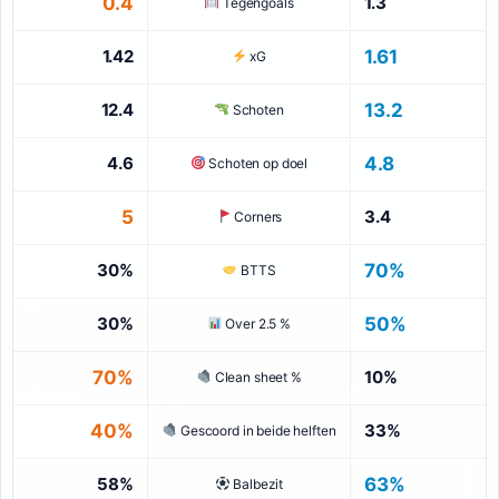
0.4
1.3
Tegengoals
1.42
1.61
xG
12.4
13.2
Schoten
4.6
4.8
Schoten op doel
5
3.4
Corners
30%
70%
BTTS
30%
50%
Over 2.5 %
70%
10%
Clean sheet %
40%
33%
Gescoord in beide helften
58%
63%
Balbezit