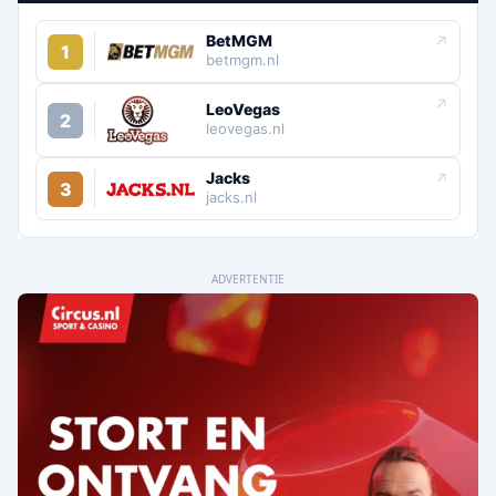
BetMGM
↗
1
betmgm.nl
↗
LeoVegas
2
leovegas.nl
Jacks
↗
3
jacks.nl
ADVERTENTIE