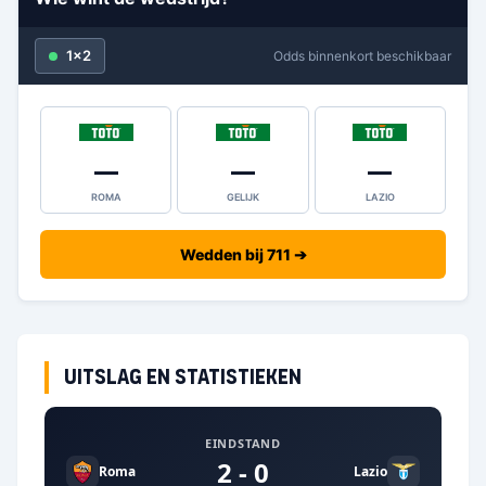
1x2
Odds binnenkort beschikbaar
—
—
—
ROMA
GELIJK
LAZIO
Wedden bij 711 ➔
Uitslag en statistieken
EINDSTAND
2 - 0
Roma
Lazio