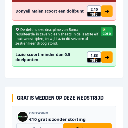
2.10
➔
Donyell Malen scoort een dolfpunt
De defensieve discipline van Roma
resulteerde in zeven clean sheets in de laatste elf
GOED
thuiswedstrijden, terwijl Lazio dit seizoen al
zestien keer droog stond.
Lazio scoort minder dan 0.5
1.83
➔
doelpunten
Gratis wedden op deze wedstrijd
ONECASINO
€10 gratis zonder storting