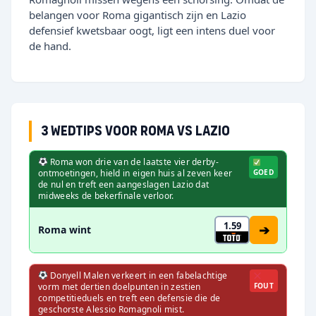
belangen voor Roma gigantisch zijn en Lazio
defensief kwetsbaar oogt, ligt een intens duel voor
de hand.
3 wedtips voor Roma vs Lazio
Roma won drie van de laatste vier derby-
ontmoetingen, hield in eigen huis al zeven keer
GOED
de nul en treft een aangeslagen Lazio dat
midweeks de bekerfinale verloor.
1.59
➔
Roma wint
Donyell Malen verkeert in een fabelachtige
vorm met dertien doelpunten in zestien
FOUT
competitieduels en treft een defensie die de
geschorste Alessio Romagnoli mist.