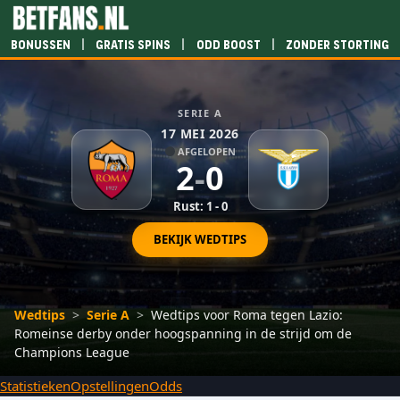
|
|
|
Bonussen
Gratis spins
Odd boost
Zonder storting
SERIE A
17 MEI 2026
AFGELOPEN
2
-
0
Rust: 1 - 0
BEKIJK WEDTIPS
Wedtips
>
Serie A
>
Wedtips voor Roma tegen Lazio:
Romeinse derby onder hoogspanning in de strijd om de
Champions League
Statistieken
Opstellingen
Odds