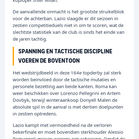
koploper Inter Milan.
De aanvallende onmacht is het grootste struikelblok
voor de achterban. Lazio slaagde er dit seizoen in
zestien competitieduels niet in om te scoren, wat de
slechtste statistiek van de club is sinds het einde van
de jaren tachtig.
Spanning en tactische discipline
voeren de boventoon
Het wedstrijdbeeld in deze 164e topderby zal sterk
worden beïnvloed door de tactische mutaties en
personele bezetting aan beide kanten. Roma kan
weer beschikken over Lorenzo Pellegrini en Artem
Dovbyk, terwijl winteraankoop Donyell Malen de
absolute spil in de aanval is met dertien doelpunten
in zestien optredens.
Lazio kampt met vermoeidheid na de verloren
bekerfinale en moet bovendien sterkhouder Alessio
Romagnoli missen wegens een schorsing. Omdat de