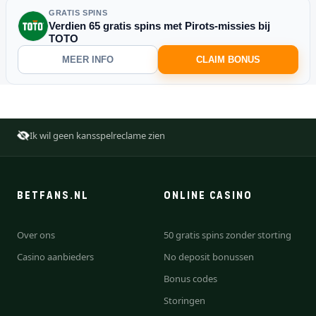
GRATIS SPINS
Verdien 65 gratis spins met Pirots-missies bij
TOTO
MEER INFO
CLAIM BONUS
Ik wil geen kansspelreclame zien
BETFANS.NL
ONLINE CASINO
Over ons
50 gratis spins zonder storting
Casino aanbieders
No deposit bonussen
Bonus codes
Storingen