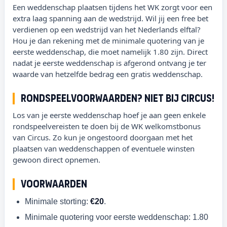
Een weddenschap plaatsen tijdens het WK zorgt voor een
extra laag spanning aan de wedstrijd. Wil jij een free bet
verdienen op een wedstrijd van het Nederlands elftal?
Hou je dan rekening met de minimale quotering van je
eerste weddenschap, die moet namelijk 1.80 zijn. Direct
nadat je eerste weddenschap is afgerond ontvang je ter
waarde van hetzelfde bedrag een gratis weddenschap.
RONDSPEELVOORWAARDEN? NIET BIJ CIRCUS!
Los van je eerste weddenschap hoef je aan geen enkele
rondspeelvereisten te doen bij de WK welkomstbonus
van Circus. Zo kun je ongestoord doorgaan met het
plaatsen van weddenschappen of eventuele winsten
gewoon direct opnemen.
VOORWAARDEN
Minimale storting:
€20
.
Minimale quotering voor eerste weddenschap: 1.80