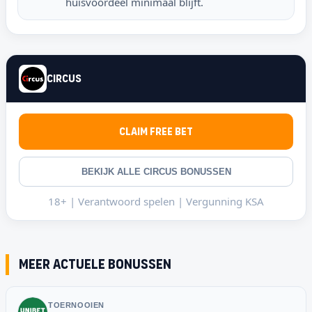
huisvoordeel minimaal blijft.
CIRCUS
CLAIM FREE BET
BEKIJK ALLE CIRCUS BONUSSEN
18+ | Verantwoord spelen | Vergunning KSA
MEER ACTUELE BONUSSEN
TOERNOOIEN