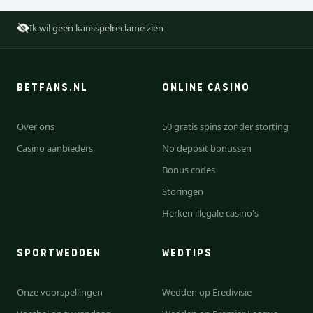
Ik wil geen kansspelreclame zien
BETFANS.NL
ONLINE CASINO
Over ons
50 gratis spins zonder storting
Casino aanbieders
No deposit bonussen
Bonus codes
Storingen
Herken illegale casino's
SPORTWEDDEN
WEDTIPS
Onze voorspellingen
Wedden op Eredivisie