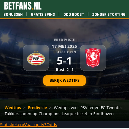
|
|
|
Bonussen
Gratis spins
Odd boost
Zonder storting
EREDIVISIE
17 MEI 2026
AFGELOPEN
5
-
1
Rust: 2 - 1
BEKIJK WEDTIPS
Wedtips
>
Eredivisie
>
Wedtips voor PSV tegen FC Twente:
Tukkers jagen op Champions League ticket in Eindhoven
Statistieken
Waar op tv?
Odds