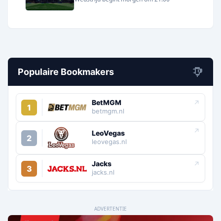
Populaire Bookmakers
BetMGM
↗
1
betmgm.nl
↗
LeoVegas
2
leovegas.nl
Jacks
↗
3
jacks.nl
ADVERTENTIE