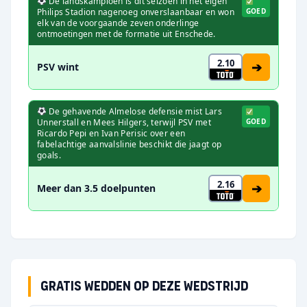
De landskampioen is dit seizoen in het eigen
Philips Stadion nagenoeg onverslaanbaar en won
GOED
elk van de voorgaande zeven onderlinge
ontmoetingen met de formatie uit Enschede.
2.10
➔
PSV wint
De gehavende Almelose defensie mist Lars
Unnerstall en Mees Hilgers, terwijl PSV met
GOED
Ricardo Pepi en Ivan Perisic over een
fabelachtige aanvalslinie beschikt die jaagt op
goals.
2.16
➔
Meer dan 3.5 doelpunten
Gratis wedden op deze wedstrijd