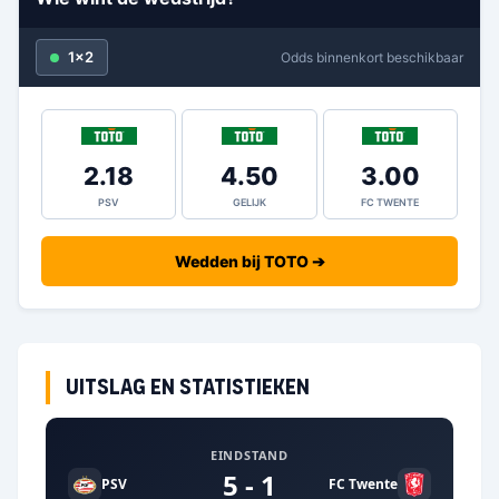
1x2
Odds binnenkort beschikbaar
2.18
4.50
3.00
PSV
GELIJK
FC TWENTE
Wedden bij TOTO ➔
Uitslag en statistieken
EINDSTAND
5 - 1
PSV
FC Twente