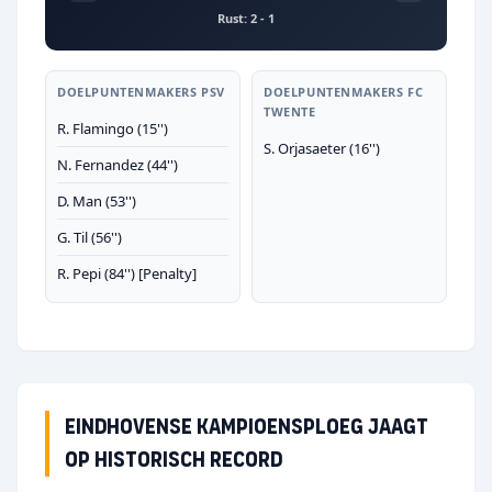
Rust: 2 - 1
DOELPUNTENMAKERS PSV
DOELPUNTENMAKERS FC
TWENTE
R. Flamingo (15'')
S. Orjasaeter (16'')
N. Fernandez (44'')
D. Man (53'')
G. Til (56'')
R. Pepi (84'') [Penalty]
Eindhovense kampioensploeg jaagt
op historisch record