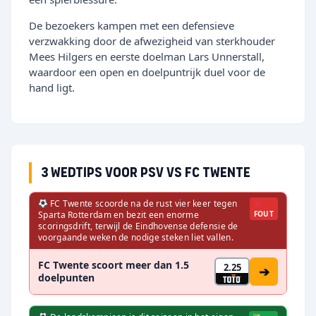
De bezoekers kampen met een defensieve
verzwakking door de afwezigheid van sterkhouder
Mees Hilgers en eerste doelman Lars Unnerstall,
waardoor een open en doelpuntrijk duel voor de
hand ligt.
3 wedtips voor PSV vs FC Twente
FC Twente scoorde na de rust vier keer tegen
Sparta Rotterdam en bezit een enorme
FOUT
scoringsdrift, terwijl de Eindhovense defensie de
voorgaande weken de nodige steken liet vallen.
FC Twente scoort meer dan 1.5
2.25
➔
doelpunten