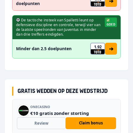
➔
doelpunten
De tactische insteek van Spalletti leunt op
defensieve discipline en controle, terwijl vier van
GOED
de laatste speelronden van Juventus in minder
dan drie treffers eindigden.
1.92
➔
Minder dan 2.5 doelpunten
Gratis wedden op deze wedstrijd
ONECASINO
€10 gratis zonder storting
Claim bonus
Review