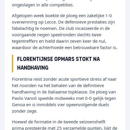
ongeslagen in alle competities.
Afgelopen week boekte de ploeg een zakelijke 1-0
overwinning op Lecce. De defensieve prestaties zijn
fabelachtig te noemen. De club incasseerde in de
voorgaande negen speelronden slechts twee
tegentreffers en hield daarin zeven keer de nul,
waardoor de achterhoede een betrouwbare factor is.
Florentijnse opmars stokt na
handhaving
Fiorentina reist zonder acute sportieve stress af naar
het noorden na het behalen van de definitieve
handhaving in de Italiaanse topklasse. De ploeg van
Paolo Vanoli speelde midweeks met 0-0 gelijk tegen
Genoa en is inmiddels vier opeenvolgende duels
zonder zege.
Hoewel de formatie in de tweede seizoenshelft
prima presteerde met 25 verzamelde punten, lijkt de