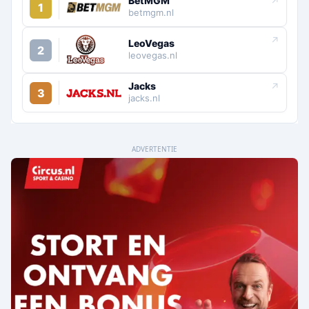
BetMGM
↗
1
betmgm.nl
↗
LeoVegas
2
leovegas.nl
Jacks
↗
3
jacks.nl
ADVERTENTIE