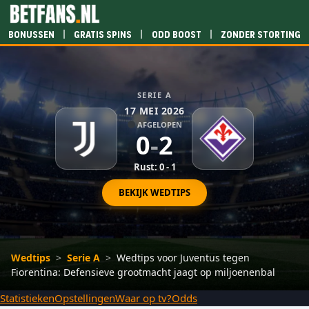
|
|
|
Bonussen
Gratis spins
Odd boost
Zonder storting
SERIE A
17 MEI 2026
AFGELOPEN
0
-
2
Rust: 0 - 1
BEKIJK WEDTIPS
Wedtips
>
Serie A
>
Wedtips voor Juventus tegen
Fiorentina: Defensieve grootmacht jaagt op miljoenenbal
Statistieken
Opstellingen
Waar op tv?
Odds