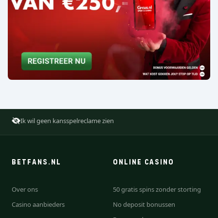
Ik wil geen kansspelreclame zien
BETFANS.NL
ONLINE CASINO
Over ons
50 gratis spins zonder storting
Casino aanbieders
No deposit bonussen