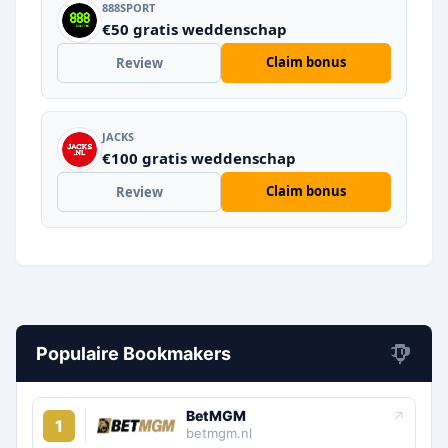
888SPORT
€50 gratis weddenschap
Claim bonus
Review
JACKS
€100 gratis weddenschap
Claim bonus
Review
Populaire Bookmakers
BetMGM
↗
1
betmgm.nl