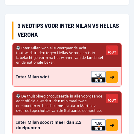
3 wedtips voor Inter Milan vs Hellas
Verona
Inter Milan won alle voorgaande acht
thuiswedstrijden tegen Hellas Verona en is in
FOUT
fabelachtige vorm na het winnen van de landstitel
en de nationale beker.
1.20
➔
Inter Milan wint
De thuisploeg produceerde in alle voorgaande
acht officiële wedstrijden minimaal twee
FOUT
doelpunten en beschikt met Lautaro Martinez
over de topschutter van de Italiaanse competitie.
Inter Milan scoort meer dan 2.5
1.80
➔
doelpunten