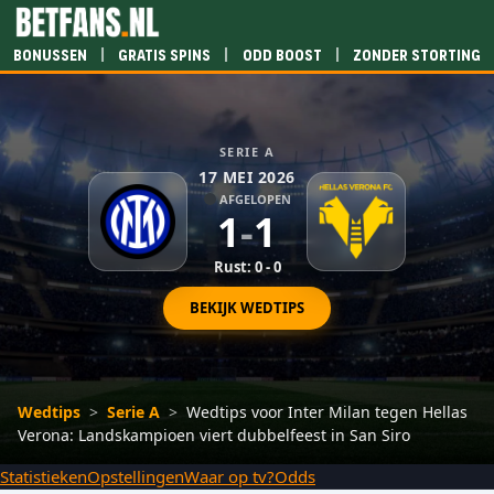
|
|
|
Bonussen
Gratis spins
Odd boost
Zonder storting
SERIE A
17 MEI 2026
AFGELOPEN
1
-
1
Rust: 0 - 0
BEKIJK WEDTIPS
Wedtips
>
Serie A
>
Wedtips voor Inter Milan tegen Hellas
Verona: Landskampioen viert dubbelfeest in San Siro
Statistieken
Opstellingen
Waar op tv?
Odds