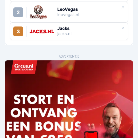
↗
LeoVegas
2
leovegas.nl
Jacks
↗
3
jacks.nl
ADVERTENTIE