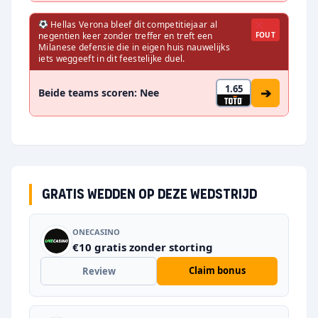
Hellas Verona bleef dit competitiejaar al
negentien keer zonder treffer en treft een
FOUT
Milanese defensie die in eigen huis nauwelijks
iets weggeeft in dit feestelijke duel.
1.65
➔
Beide teams scoren: Nee
Gratis wedden op deze wedstrijd
ONECASINO
€10 gratis zonder storting
Claim bonus
Review