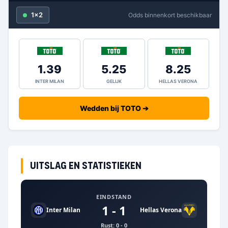
1x2
Odds binnenkort beschikbaar
1.39
5.25
8.25
INTER MILAN
GELIJK
HELLAS VERONA
Wedden bij TOTO ➔
Uitslag en statistieken
EINDSTAND
1 - 1
Inter Milan
Hellas Verona
Rust: 0 - 0