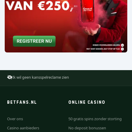
Ik wil geen kansspelreclame zien
BETFANS.NL
ONLINE CASINO
Over ons
50 gratis spins zonder storting
Casino aanbieders
No deposit bonussen