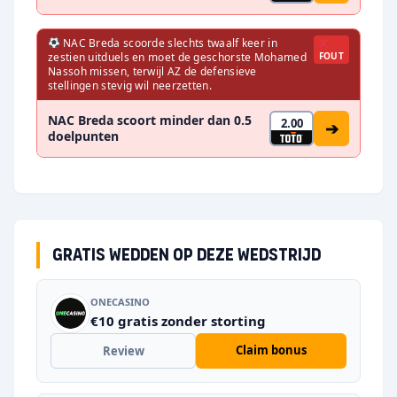
NAC Breda scoorde slechts twaalf keer in
zestien uitduels en moet de geschorste Mohamed
FOUT
Nassoh missen, terwijl AZ de defensieve
stellingen stevig wil neerzetten.
NAC Breda scoort minder dan 0.5
2.00
➔
doelpunten
Gratis wedden op deze wedstrijd
ONECASINO
€10 gratis zonder storting
Claim bonus
Review