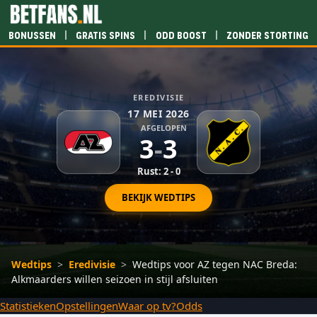
|
|
|
Bonussen
Gratis spins
Odd boost
Zonder storting
EREDIVISIE
17 MEI 2026
AFGELOPEN
3
-
3
Rust: 2 - 0
BEKIJK WEDTIPS
Wedtips
>
Eredivisie
>
Wedtips voor AZ tegen NAC Breda:
Alkmaarders willen seizoen in stijl afsluiten
Statistieken
Opstellingen
Waar op tv?
Odds