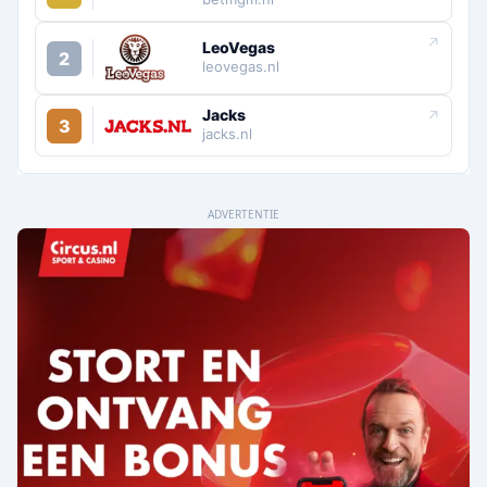
↗
LeoVegas
2
leovegas.nl
Jacks
↗
3
jacks.nl
ADVERTENTIE