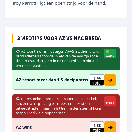
Troy Parrott, ligt een open strijd voor de hand.
3 wedtips voor AZ vs NAC Breda
AZ toont zich in het eigen AFAS Stadion uiterst
productief en scoorde in elk van de voorgaande
GOED
tien thuiswedstrijden in de competitie minimaal
twee doelpunten.
1.44
➔
AZ scoort meer dan 1.5 doelpunten
De bezoekers presteren buitenshuis het hele
seizoen al erg matig en moesten in zestien
FOUT
uitwedstrijden maar liefst tien nederlagen slikken
tegen Eredivisie-opponenten.
1.38
➔
AZ wint