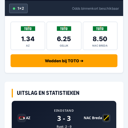
1x2
Odds binnenkort beschikbaar
1.34
6.25
8.50
AZ
GELIJK
NAC BREDA
Wedden bij TOTO ➔
Uitslag en statistieken
EINDSTAND
3 - 3
AZ
NAC Breda
Rust: 2 - 0