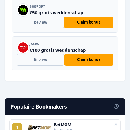
888SPORT
€50 gratis weddenschap
Claim bonus
Review
JACKS
€100 gratis weddenschap
Claim bonus
Review
Populaire Bookmakers
BetMGM
↗
1
betmgm.nl