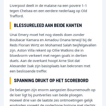
Liverpool deelt in de malaise na een povere 1-1
tegen Chelsea en een eerdere nederlaag op Old
Trafford.
Blessureleed aan beide kanten
Unai Emery moet het nog steeds doen zonder
Boubacar Kamara en Amadou Onana terwijl bij de
Reds Florian Wirtz en Mohamed Salah twijfelgevallen
zijn. Aston Villa rekent op Ollie Watkins die in
bloedvorm verkeert met negen goals in dertien
duels. Aan de overkant hoopt Arne Slot dat
Alexander Isak zijn basisplaats kan bekronen met
een beslissende treffer.
Spanning drukt op het scorebord
De belangen zijn enorm aangezien Bournemouth op
de loer ligt bij puntverlies van beide ploegen.
Hoewel drie van de laatste zes ontmoetingen gelijk
eindigden spreekt de onderlinge historie met slechts