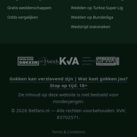
Gratis weddenschappen
Wedden op Turkse Super Lig
Odds vergelijken
Wedden op Bundesliga
Wedstrijd statistieken
Gokken kan verslavend zijn | Wat kost gokken jou?
Stop op tijd. 18+
De inhoud op deze website is niet bedoeld voor
minderjarigen.
© 2026 Betfans.nl — Alle rechten voorbehouden. KVK:
83702571.
Terms & Conditions