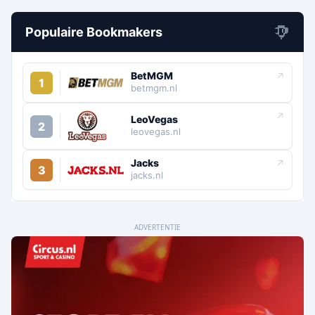
Populaire Bookmakers
BetMGM
↗
1
betmgm.nl
↗
LeoVegas
2
leovegas.nl
Jacks
↗
3
jacks.nl
ADVERTENTIE