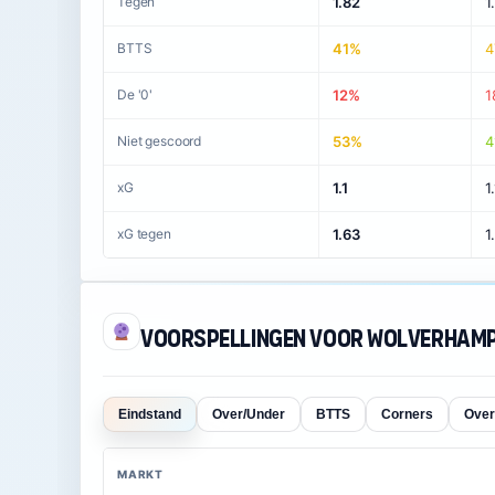
Tegen
1.82
1
BTTS
41%
4
De '0'
12%
1
Niet gescoord
53%
4
xG
1.1
1
xG tegen
1.63
1
Voorspellingen voor Wolverham
Eindstand
Over/Under
BTTS
Corners
Over
MARKT