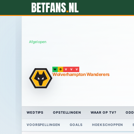
Afgelopen
W
G
V
V
V
Wolverhampton Wanderers
WEDTIPS
OPSTELLINGEN
WAAR OP TV?
ODD
VOORSPELLINGEN
GOALS
HOEKSCHOPPEN