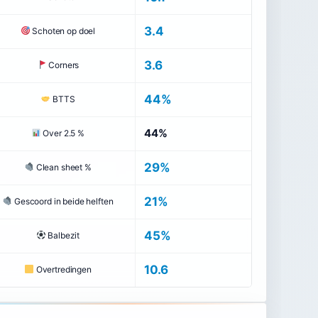
3.4
Schoten op doel
3.6
Corners
44%
BTTS
44%
Over 2.5 %
29%
Clean sheet %
21%
Gescoord in beide helften
45%
Balbezit
10.6
Overtredingen