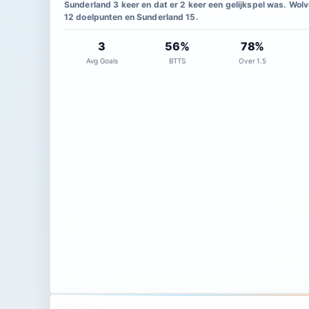
Sunderland 3 keer en dat er 2 keer een gelijkspel was. W
12 doelpunten en Sunderland 15.
3
56%
78%
Avg Goals
BTTS
Over 1.5