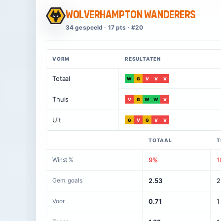
Wolverhampton Wanderers
34 gespeeld · 17 pts · #20
VORM
RESULTATEN
Totaal
W
G
V
V
V
Thuis
V
G
W
W
V
Uit
G
V
G
V
V
TOTAAL
T
Winst %
9%
1
Gem. goals
2.53
2
Voor
0.71
1