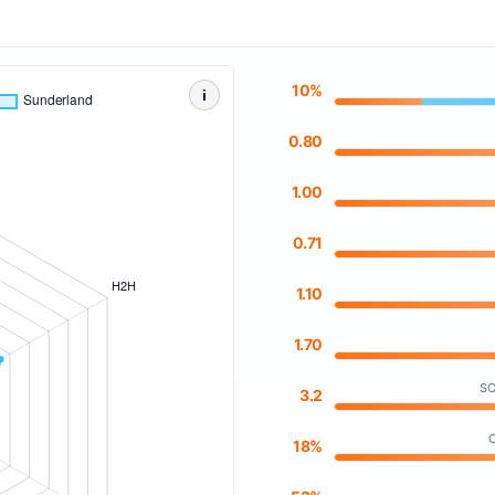
10%
i
0.80
1.00
0.71
1.10
1.70
SC
3.2
C
18%