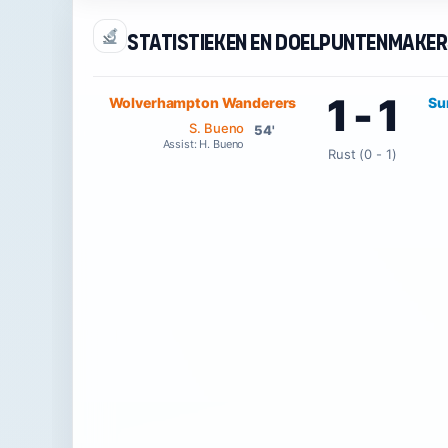
Statistieken en doelpuntenmake
1 - 1
Wolverhampton Wanderers
Su
S. Bueno
54'
Assist: H. Bueno
Rust (0 - 1)