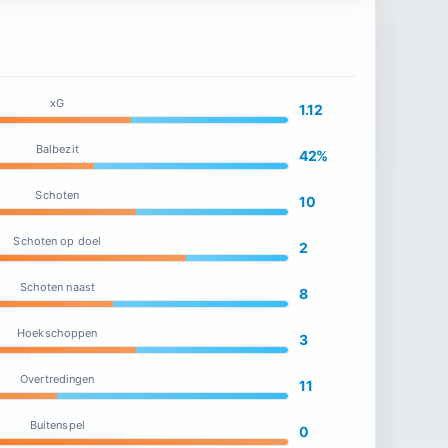
xG
1.12
Balbezit
42%
Schoten
10
Schoten op doel
2
Schoten naast
8
Hoekschoppen
3
Overtredingen
11
Buitenspel
0