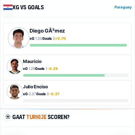
xG vs Goals
Paraguay
Diego GÃ³mez
xG
1.30
Goals
2
+0.70
Mauricio
xG
1.29
Goals
1
-0.29
Julio Enciso
xG
0.37
Goals
0
-0.37
Gaat
Turkije
scoren?