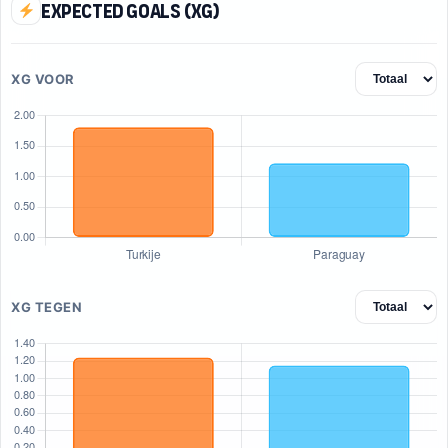
Expected Goals (xG)
XG VOOR
XG TEGEN