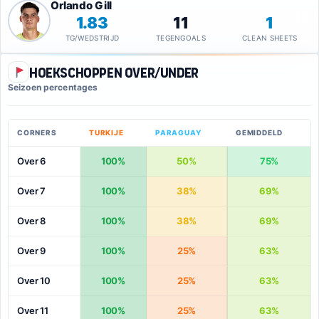
Orlando Gill
1.83
11
1
TG/WEDSTRIJD
TEGENGOALS
CLEAN SHEETS
Hoekschoppen Over/Under
Seizoen percentages
CORNERS
TURKIJE
PARAGUAY
GEMIDDELD
Over 6
100%
50%
75%
Over 7
100%
38%
69%
Over 8
100%
38%
69%
Over 9
100%
25%
63%
Over 10
100%
25%
63%
Over 11
100%
25%
63%