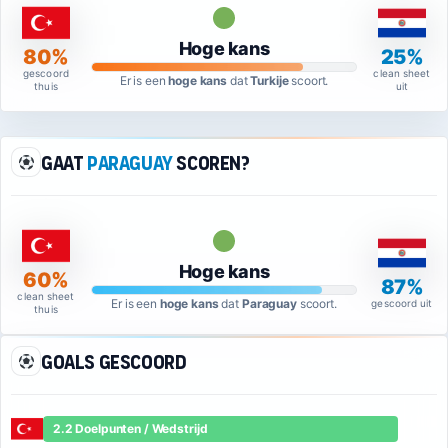
Hoge kans
80%
25%
gescoord
clean sheet
Er is een
hoge kans
dat
Turkije
scoort.
thuis
uit
Gaat
Paraguay
scoren?
Hoge kans
60%
87%
clean sheet
Er is een
hoge kans
dat
Paraguay
scoort.
gescoord uit
thuis
Goals gescoord
2.2 Doelpunten / Wedstrijd