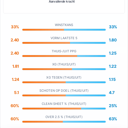
WINSTKANS
33%
33%
VORM LAATSTE 5
2.40
1.80
THUIS-/UIT PPG
2.40
1.25
XG (THUIS/UIT)
1.81
1.22
XG TEGEN (THUIS/UIT)
1.24
1.15
SCHOTEN OP DOEL (THUIS/UIT)
5.1
4.7
CLEAN SHEET % (THUIS/UIT)
60%
25%
OVER 2.5 % (THUIS/UIT)
60%
63%