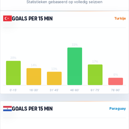
Statistieken gebaseerd op volledig seizoen
Goals per 15 min
Turkije
Goals per 15 min
Paraguay