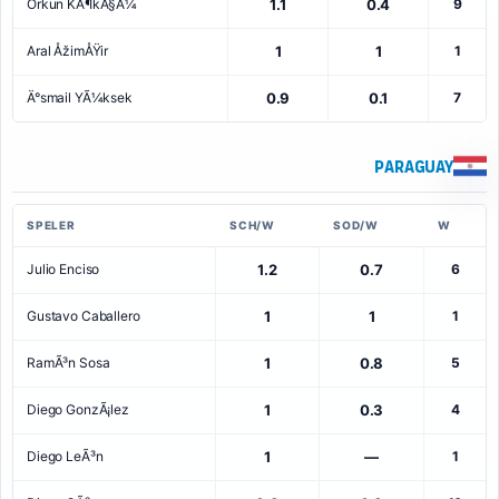
Orkun KÃ¶kÃ§Ã¼
1.1
0.4
9
Aral ÅžimÅŸir
1
1
1
Ä°smail YÃ¼ksek
0.9
0.1
7
Paraguay
SPELER
SCH/W
SOD/W
W
Julio Enciso
1.2
0.7
6
Gustavo Caballero
1
1
1
RamÃ³n Sosa
1
0.8
5
Diego GonzÃ¡lez
1
0.3
4
Diego LeÃ³n
1
—
1