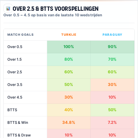
Over 2.5 & BTTS Voorspellingen
Over 0.5 ~ 4.5 op basis van de laatste 10 wedstrijden
MATCH GOALS
TURKIJE
PARAGUAY
100%
90%
Over 0.5
80%
70%
Over 1.5
60%
60%
Over 2.5
50%
30%
Over 3.5
30%
10%
Over 4.5
40%
50%
BTTS
34.8%
7.2%
BTTS & Win
10%
10%
BTTS & Draw