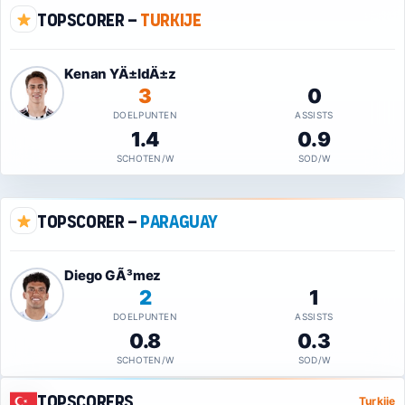
Topscorer –
Turkije
Kenan YÄ±ldÄ±z
3
0
DOELPUNTEN
ASSISTS
1.4
0.9
SCHOTEN/W
SOD/W
Topscorer –
Paraguay
Diego GÃ³mez
2
1
DOELPUNTEN
ASSISTS
0.8
0.3
SCHOTEN/W
SOD/W
Topscorers
Turkije