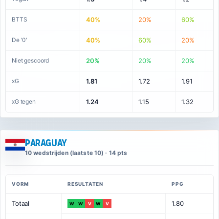
BTTS
40%
20%
60%
De '0'
40%
60%
20%
Niet gescoord
20%
20%
20%
xG
1.81
1.72
1.91
xG tegen
1.24
1.15
1.32
Paraguay
10 wedstrijden (laatste 10) · 14 pts
VORM
RESULTATEN
PPG
Totaal
1.80
W
W
V
W
V