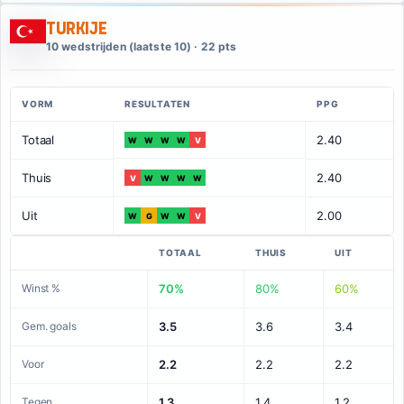
Turkije
10 wedstrijden (laatste 10) · 22 pts
VORM
RESULTATEN
PPG
Totaal
2.40
W
W
W
W
V
Thuis
2.40
V
W
W
W
W
Uit
2.00
W
G
W
W
V
TOTAAL
THUIS
UIT
Winst %
70%
80%
60%
Gem. goals
3.5
3.6
3.4
Voor
2.2
2.2
2.2
Tegen
1.3
1.4
1.2