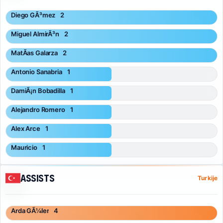
Diego GÃ³mez
2
Miguel AlmirÃ³n
2
MatÃ­as Galarza
2
Antonio Sanabria
1
DamiÃ¡n Bobadilla
1
Alejandro Romero
1
Alex Arce
1
Mauricio
1
Assists
Turkije
Arda GÃ¼ler
4