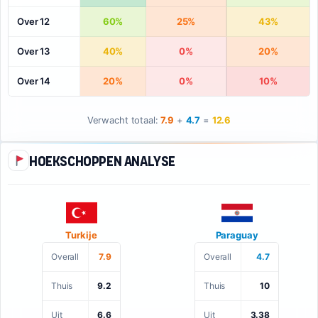
Over 12
60%
25%
43%
Over 13
40%
0%
20%
Over 14
20%
0%
10%
Verwacht totaal:
7.9
+
4.7
=
12.6
Hoekschoppen analyse
Turkije
Paraguay
Overall
7.9
Overall
4.7
Thuis
9.2
Thuis
10
Uit
6.6
Uit
3.38