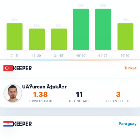
Keeper
Turkije
UÄŸurcan Ã‡akÄ±r
1.38
11
3
TG/WEDSTRIJD
TEGENGOALS
CLEAN SHEETS
Keeper
Paraguay