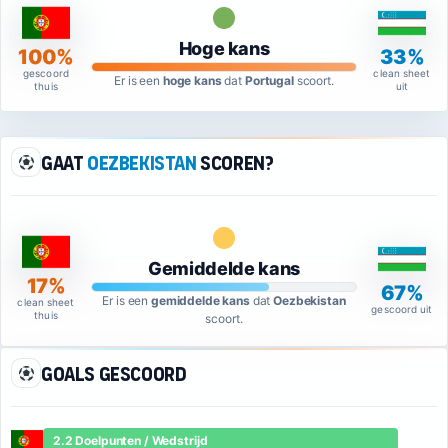
Hoge kans
100%
33%
gescoord
clean sheet
Er is een
hoge kans
dat
Portugal
scoort.
thuis
uit
Gaat
Oezbekistan
scoren?
Gemiddelde kans
17%
67%
Er is een
gemiddelde kans
dat
Oezbekistan
clean sheet
gescoord uit
thuis
scoort.
Goals gescoord
2.2 Doelpunten / Wedstrijd