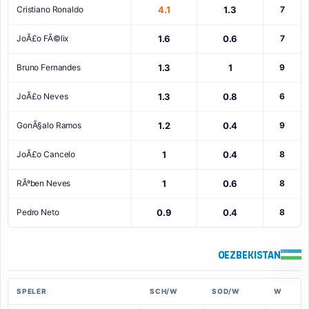
Cristiano Ronaldo
4.1
1.3
7
JoÃ£o FÃ©lix
1.6
0.6
7
Bruno Fernandes
1.3
1
9
JoÃ£o Neves
1.3
0.8
6
GonÃ§alo Ramos
1.2
0.4
9
JoÃ£o Cancelo
1
0.4
8
RÃºben Neves
1
0.6
8
Pedro Neto
0.9
0.4
8
Oezbekistan
SPELER
SCH/W
SOD/W
W