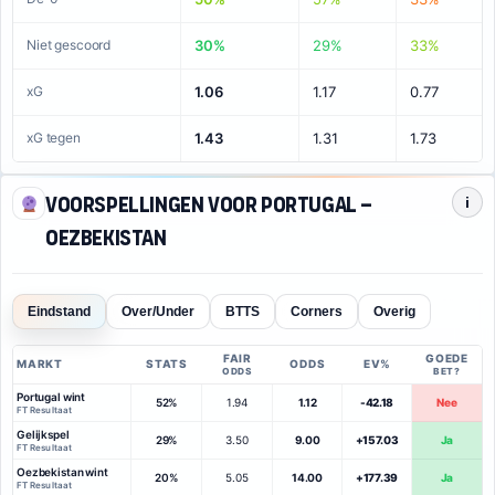
Niet gescoord
30%
29%
33%
xG
1.06
1.17
0.77
xG tegen
1.43
1.31
1.73
Voorspellingen voor Portugal –
i
Oezbekistan
Eindstand
Over/Under
BTTS
Corners
Overig
FAIR
GOEDE
MARKT
STATS
ODDS
EV%
ODDS
BET?
Portugal wint
52%
1.94
1.12
-42.18
Nee
FT Resultaat
Gelijkspel
29%
3.50
9.00
+157.03
Ja
FT Resultaat
Oezbekistan wint
20%
5.05
14.00
+177.39
Ja
FT Resultaat