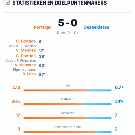
Statistieken en doelpuntenmakers
5 - 0
Portugal
Oezbekistan
Rust (3 - 0)
C. Ronaldo
6'
Assist: J. Cancelo
N. Mendes
17'
C. Ronaldo
39'
Assist: B. Fernandes
A. Nematov
60'
Eigen doelpunt
R. Leao
87'
xG
2.13
0.77
Balbezit
66%
34%
Schoten
17
7
Schoten op doel
9
2