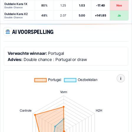
Dubbele Kans 1X
80%
1.25
1.03
-17.40
Nee
Double Chance
Dubbele Kans X2
48%
2.07
5.00
+141.85
Ja
Double Chance
AI voorspelling
Verwachte winnaar:
Portugal
Advies:
Double chance : Portugal or draw
i