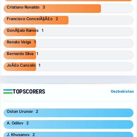
Cristiano Ronaldo
3
Francisco ConceiÃ§Ã£o
2
GonÃ§alo Ramos
1
Renato Veiga
1
Bernardo Silva
1
JoÃ£o Cancelo
1
Topscorers
Oezbekistan
Oston Urunov
2
A. Odilov
2
J. Khusanov
2