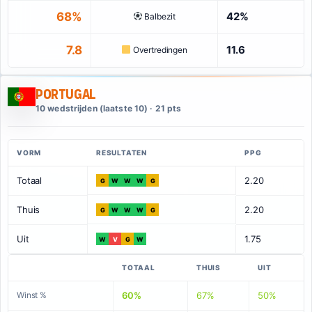
68%
42%
Balbezit
7.8
11.6
Overtredingen
Portugal
10 wedstrijden (laatste 10) · 21 pts
VORM
RESULTATEN
PPG
Totaal
2.20
G
W
W
W
G
Thuis
2.20
G
W
W
W
G
Uit
1.75
W
V
G
W
TOTAAL
THUIS
UIT
Winst %
60%
67%
50%