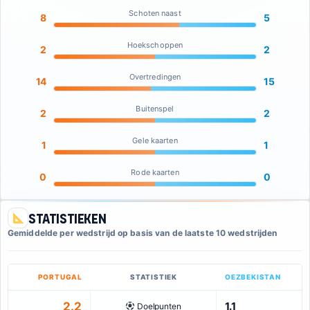
Schoten naast
8
5
Hoekschoppen
2
2
Overtredingen
14
15
Buitenspel
2
2
Gele kaarten
1
1
Rode kaarten
0
0
Statistieken
Gemiddelde per wedstrijd op basis van de laatste 10 wedstrijden
PORTUGAL
STATISTIEK
OEZBEKISTAN
2.2
1.1
Doelpunten