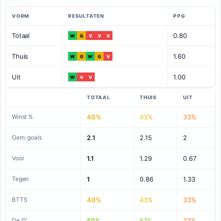
VORM
RESULTATEN
PPG
Totaal
0.80
W
G
V
V
V
Thuis
1.60
W
G
W
G
V
Uit
1.00
W
V
V
TOTAAL
THUIS
UIT
Winst %
40%
43%
33%
Gem. goals
2.1
2.15
2
Voor
1.1
1.29
0.67
Tegen
1
0.86
1.33
BTTS
40%
43%
33%
De '0'
50%
57%
33%