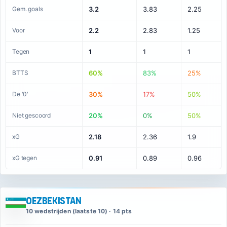
Gem. goals
3.2
3.83
2.25
Voor
2.2
2.83
1.25
Tegen
1
1
1
BTTS
60%
83%
25%
De '0'
30%
17%
50%
Niet gescoord
20%
0%
50%
xG
2.18
2.36
1.9
xG tegen
0.91
0.89
0.96
Oezbekistan
10 wedstrijden (laatste 10) · 14 pts