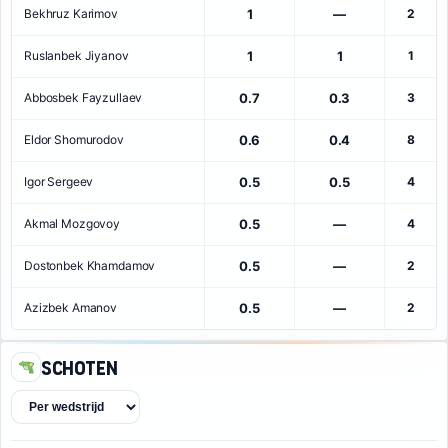
Bekhruz Karimov
1
—
2
Ruslanbek Jiyanov
1
1
1
Abbosbek Fayzullaev
0.7
0.3
3
Eldor Shomurodov
0.6
0.4
8
Igor Sergeev
0.5
0.5
4
Akmal Mozgovoy
0.5
—
4
Dostonbek Khamdamov
0.5
—
2
Azizbek Amanov
0.5
—
2
Schoten