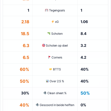
1
1
Tegengoals
2.18
1.06
xG
18.5
8.4
Schoten
6.3
3.2
Schoten op doel
6.5
4.2
Corners
60%
40%
BTTS
50%
40%
Over 2.5 %
30%
50%
Clean sheet %
40%
0%
Gescoord in beide helften