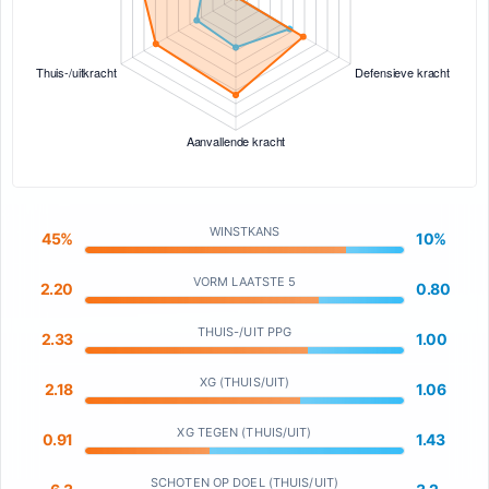
WINSTKANS
45%
10%
VORM LAATSTE 5
2.20
0.80
THUIS-/UIT PPG
2.33
1.00
XG (THUIS/UIT)
2.18
1.06
XG TEGEN (THUIS/UIT)
0.91
1.43
SCHOTEN OP DOEL (THUIS/UIT)