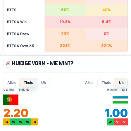
60%
40%
BTTS
19.3%
8.4%
BTTS & Win
20%
0%
BTTS & Draw
32.1%
32.1%
BTTS & Over 2.5
Huidige vorm - Wie wint?
Alles
Thuis
Uit
Alles
Thuis
Uit
VORM – THUIS
VORM – UIT
2.20
1.00
G
W
W
W
G
W
V
V