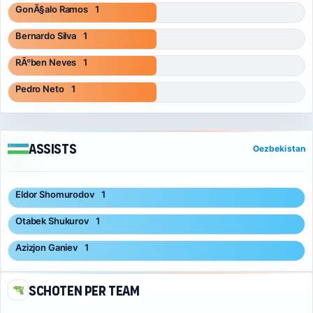
GonÃ§alo Ramos
1
Bernardo Silva
1
RÃºben Neves
1
Pedro Neto
1
Assists
Oezbekistan
Eldor Shomurodov
1
Otabek Shukurov
1
Azizjon Ganiev
1
Schoten per team