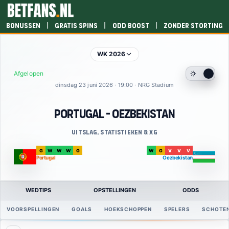
|
|
|
Bonussen
Gratis spins
Odd boost
Zonder storting
WK 2026
Afgelopen
dinsdag 23 juni 2026 · 19:00 · NRG Stadium
Portugal - Oezbekistan
Uitslag, statistieken & xG
G
W
W
W
G
W
G
V
V
V
Portugal
Oezbekistan
WEDTIPS
OPSTELLINGEN
ODDS
VOORSPELLINGEN
GOALS
HOEKSCHOPPEN
SPELERS
SCHOTE