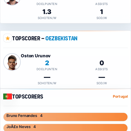
DOELPUNTEN
ASSISTS
1.3
1
SCHOTEN/W
SOD/W
Topscorer –
Oezbekistan
Oston Urunov
2
0
DOELPUNTEN
ASSISTS
—
—
SCHOTEN/W
SOD/W
Topscorers
Portugal
Bruno Fernandes
4
JoÃ£o Neves
4