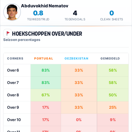
Abduvokhid Nematov
0.8
4
0
TG/WEDSTRIJD
TEGENGOALS
CLEAN SHEETS
Hoekschoppen Over/Under
Seizoen percentages
CORNERS
PORTUGAL
OEZBEKISTAN
GEMIDDELD
Over 6
83%
33%
58%
Over 7
83%
33%
58%
Over 8
67%
33%
50%
Over 9
17%
33%
25%
Over 10
17%
0%
9%