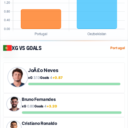
xG vs Goals
Portugal
JoÃ£o Neves
xG
3.13
Goals
4
+0.87
Bruno Fernandes
xG
0.80
Goals
4
+3.20
Cristiano Ronaldo