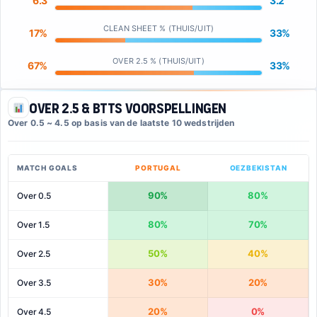
6.3
3.2
CLEAN SHEET % (THUIS/UIT)
17%
33%
OVER 2.5 % (THUIS/UIT)
67%
33%
Over 2.5 & BTTS Voorspellingen
Over 0.5 ~ 4.5 op basis van de laatste 10 wedstrijden
MATCH GOALS
PORTUGAL
OEZBEKISTAN
90%
80%
Over 0.5
80%
70%
Over 1.5
50%
40%
Over 2.5
30%
20%
Over 3.5
20%
0%
Over 4.5