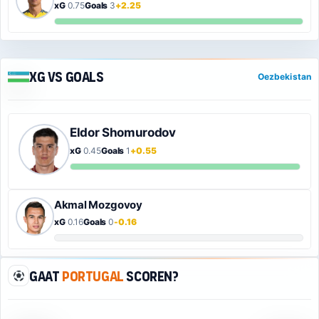
xG
0.75
Goals
3
+2.25
xG vs Goals
Oezbekistan
Eldor Shomurodov
xG
0.45
Goals
1
+0.55
Akmal Mozgovoy
xG
0.16
Goals
0
-0.16
Gaat
Portugal
scoren?