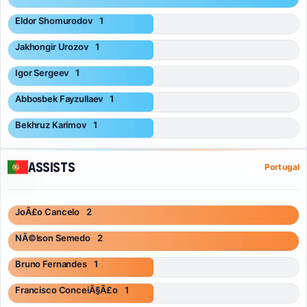
Eldor Shomurodov
1
Jakhongir Urozov
1
Igor Sergeev
1
Abbosbek Fayzullaev
1
Bekhruz Karimov
1
Assists
Portugal
JoÃ£o Cancelo
2
NÃ©lson Semedo
2
Bruno Fernandes
1
Francisco ConceiÃ§Ã£o
1