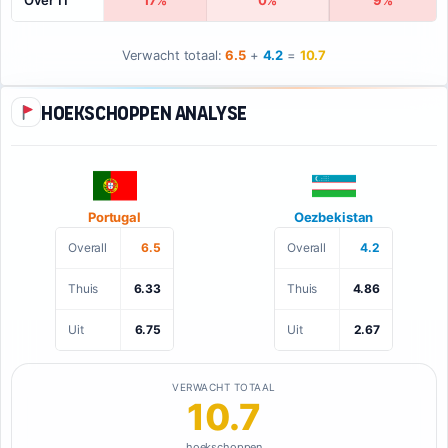
Over 11
17%
0%
9%
Verwacht totaal:
6.5
+
4.2
=
10.7
Hoekschoppen analyse
Portugal
Oezbekistan
Overall
6.5
Overall
4.2
Thuis
6.33
Thuis
4.86
Uit
6.75
Uit
2.67
VERWACHT TOTAAL
10.7
hoekschoppen