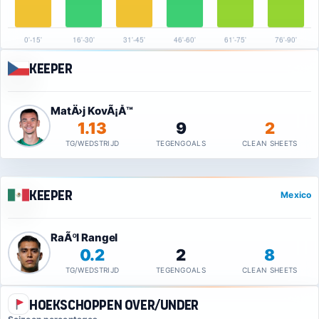
Keeper
MatÄ›j KovÃ¡Å™
1.13
9
2
TG/WEDSTRIJD
TEGENGOALS
CLEAN SHEETS
Keeper
Mexico
RaÃºl Rangel
0.2
2
8
TG/WEDSTRIJD
TEGENGOALS
CLEAN SHEETS
Hoekschoppen Over/Under