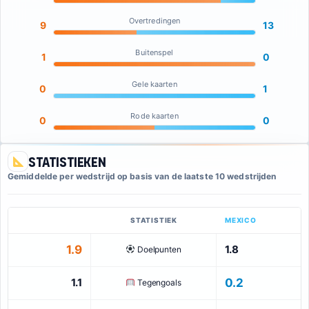
Overtredingen
9
13
Buitenspel
1
0
Gele kaarten
0
1
Rode kaarten
0
0
Statistieken
Gemiddelde per wedstrijd op basis van de laatste 10 wedstrijden
STATISTIEK
MEXICO
1.9
1.8
Doelpunten
1.1
0.2
Tegengoals