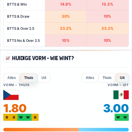
14.9%
13.3%
BTTS & Win
30%
10%
BTTS & Draw
33.2%
33.2%
BTTS & Over 2.5
10%
10%
BTTS No & Over 2.5
Huidige vorm - Wie wint?
Alles
Thuis
Uit
Alles
Thuis
Uit
VORM – THUIS
VORM – UIT
1.80
3.00
G
G
W
W
G
W
W