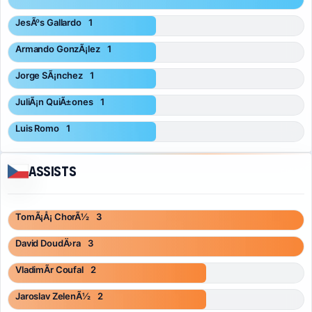
JesÃºs Gallardo
1
Armando GonzÃ¡lez
1
Jorge SÃ¡nchez
1
JuliÃ¡n QuiÃ±ones
1
Luis Romo
1
Assists
TomÃ¡Å¡ ChorÃ½
3
David DoudÄ›ra
3
VladimÃ­r Coufal
2
Jaroslav ZelenÃ½
2