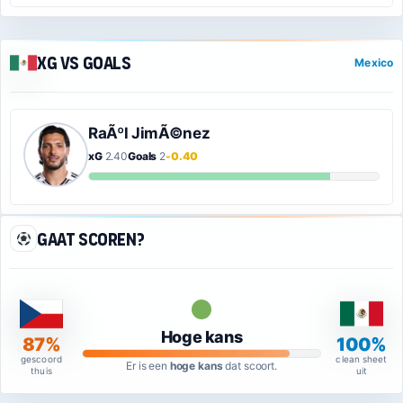
xG vs Goals
Mexico
RaÃºl JimÃ©nez
xG
2.40
Goals
2
-0.40
Gaat
scoren?
Hoge kans
87%
100%
gescoord
clean sheet
Er is een
hoge kans
dat
scoort.
thuis
uit