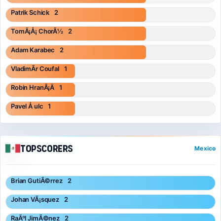
Patrik Schick
2
TomÃ¡Å¡ ChorÃ½
2
Adam Karabec
2
VladimÃ­r Coufal
1
Robin HranÃ¡Ä
1
Pavel Å ulc
1
Topscorers
Mexico
Brian GutiÃ©rrez
2
Johan VÃ¡squez
2
RaÃºl JimÃ©nez
2