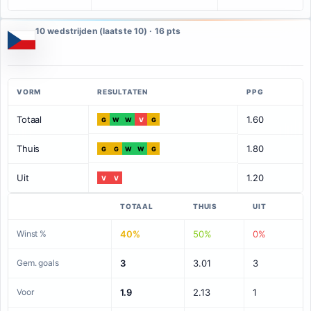
10 wedstrijden (laatste 10) · 16 pts
VORM
RESULTATEN
PPG
Totaal
1.60
G
W
W
V
G
Thuis
1.80
G
G
W
W
G
Uit
1.20
V
V
TOTAAL
THUIS
UIT
Winst %
40%
50%
0%
Gem. goals
3
3.01
3
Voor
1.9
2.13
1