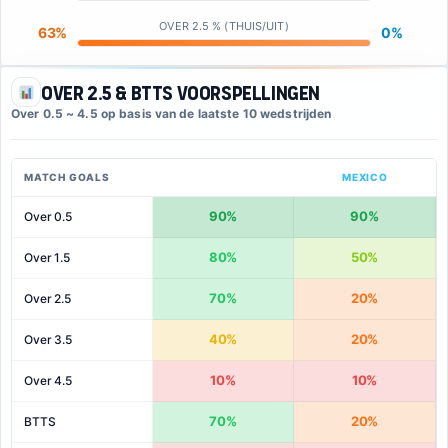
OVER 2.5 % (THUIS/UIT)
63%
0%
Over 2.5 & BTTS Voorspellingen
Over 0.5 ~ 4.5 op basis van de laatste 10 wedstrijden
MATCH GOALS
MEXICO
90%
90%
Over 0.5
80%
50%
Over 1.5
70%
20%
Over 2.5
40%
20%
Over 3.5
10%
10%
Over 4.5
70%
20%
BTTS