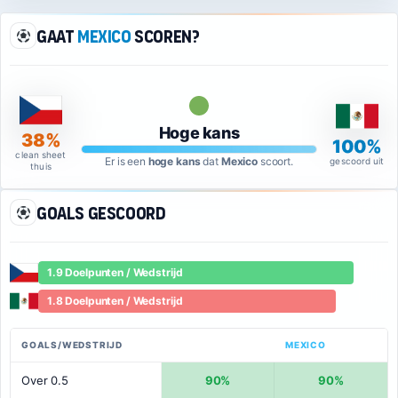
Gaat
Mexico
scoren?
Hoge kans
38%
100%
clean sheet
Er is een
hoge kans
dat
Mexico
scoort.
gescoord uit
thuis
Goals gescoord
1.9 Doelpunten / Wedstrijd
1.8 Doelpunten / Wedstrijd
GOALS/WEDSTRIJD
MEXICO
Over 0.5
90%
90%