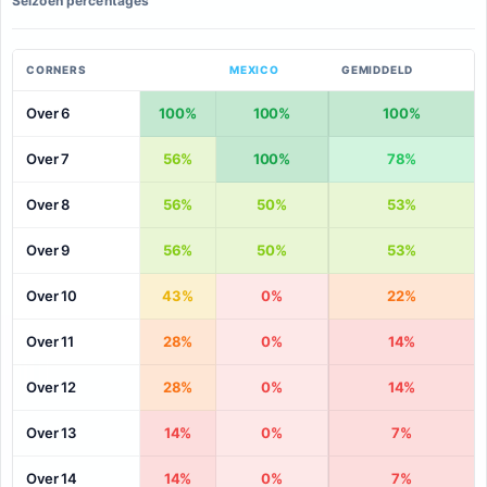
Seizoen percentages
CORNERS
MEXICO
GEMIDDELD
Over 6
100%
100%
100%
Over 7
56%
100%
78%
Over 8
56%
50%
53%
Over 9
56%
50%
53%
Over 10
43%
0%
22%
Over 11
28%
0%
14%
Over 12
28%
0%
14%
Over 13
14%
0%
7%
Over 14
14%
0%
7%