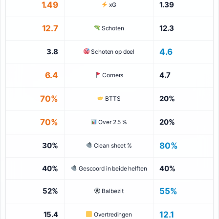
1.49
1.39
xG
12.7
12.3
Schoten
3.8
4.6
Schoten op doel
6.4
4.7
Corners
70%
20%
BTTS
70%
20%
Over 2.5 %
30%
80%
Clean sheet %
40%
40%
Gescoord in beide helften
52%
55%
Balbezit
15.4
12.1
Overtredingen