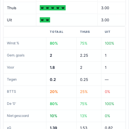
Thuis
3.00
W
W
W
W
W
Uit
3.00
W
W
TOTAAL
THUIS
UIT
Winst %
80%
75%
100%
Gem. goals
2
2.25
1
Voor
1.8
2
1
Tegen
0.2
0.25
—
BTTS
20%
25%
0%
De '0'
80%
75%
100%
Niet gescoord
10%
13%
0%
xG
1.39
1.53
0.82