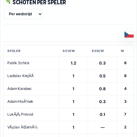
Schoten per speler
SPELER
SCH/W
SOD/W
W
Patrik Schick
1.2
0.3
6
Ladislav KrejÄÃ­
1
0.5
8
Adam Karabec
1
0.8
4
Adam HloÅ¾ek
1
0.3
3
LukÃ¡Å¡ Provod
1
0.1
7
VÃ¡clav ÄŒernÃ½
1
—
2