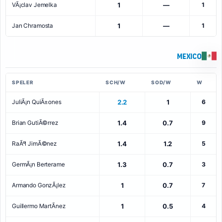
VÃ¡clav Jemelka
1
—
1
Jan Chramosta
1
—
1
Mexico
SPELER
SCH/W
SOD/W
W
JuliÃ¡n QuiÃ±ones
2.2
1
6
Brian GutiÃ©rrez
1.4
0.7
9
RaÃºl JimÃ©nez
1.4
1.2
5
GermÃ¡n Berterame
1.3
0.7
3
Armando GonzÃ¡lez
1
0.7
7
Guillermo MartÃ­nez
1
0.5
4