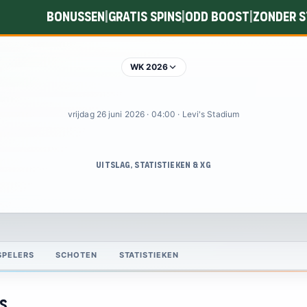
Bonussen
Gratis spins
Odd boost
Zonder s
|
|
|
WK 2026
vrijdag 26 juni 2026 · 04:00 · Levi's Stadium
Uitslag, statistieken & xG
SPELERS
SCHOTEN
STATISTIEKEN
rs