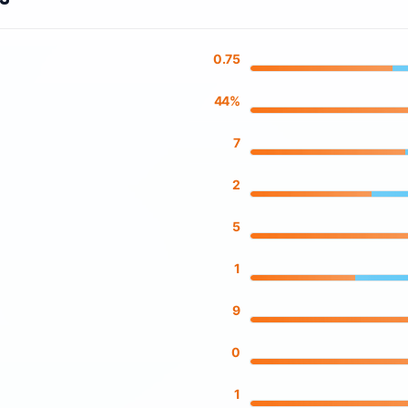
0.75
44%
7
2
5
1
9
0
1