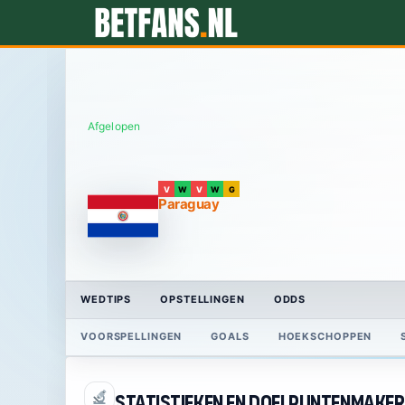
Afgelopen
V
W
V
W
G
Paraguay
WEDTIPS
OPSTELLINGEN
ODDS
VOORSPELLINGEN
GOALS
HOEKSCHOPPEN
Statistieken en doelpuntenmake