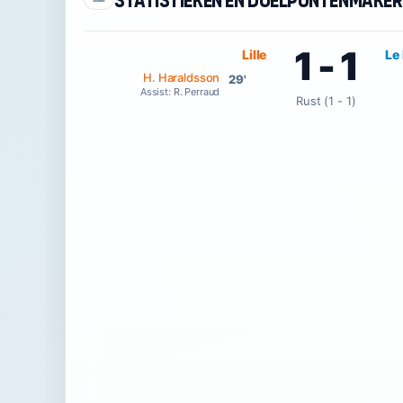
Statistieken en doelpuntenmake
1 - 1
Lille
Le
H. Haraldsson
29'
Assist: R. Perraud
Rust (1 - 1)