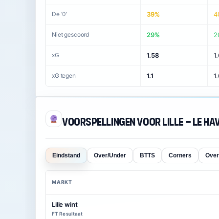
De '0'
39%
4
Niet gescoord
29%
2
xG
1.58
1
xG tegen
1.1
1
Voorspellingen voor Lille – Le Ha
Eindstand
Over/Under
BTTS
Corners
Over
MARKT
Lille wint
FT Resultaat