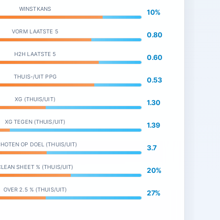
WINSTKANS
10%
VORM LAATSTE 5
0.80
H2H LAATSTE 5
0.60
THUIS-/UIT PPG
0.53
XG (THUIS/UIT)
1.30
XG TEGEN (THUIS/UIT)
1.39
HOTEN OP DOEL (THUIS/UIT)
3.7
LEAN SHEET % (THUIS/UIT)
20%
OVER 2.5 % (THUIS/UIT)
27%