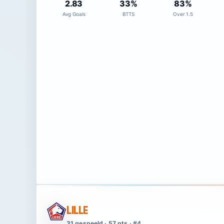
2.83
33%
83%
Avg Goals
BTTS
Over 1.5
Lille
31 gespeeld · 57 pts · #4