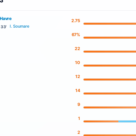
rs
 Havre
2.75
I. Soumare
33'
67%
22
10
12
14
9
1
2