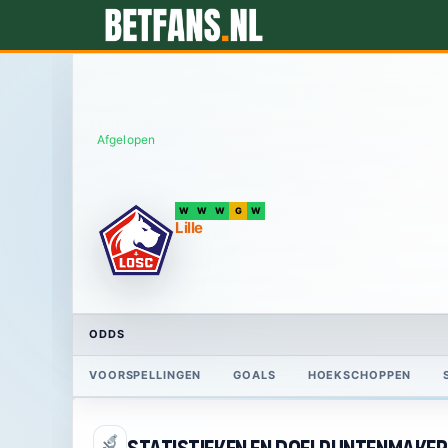
Afgelopen
W
W
W
G
W
Lille
ODDS
VOORSPELLINGEN
GOALS
HOEKSCHOPPEN