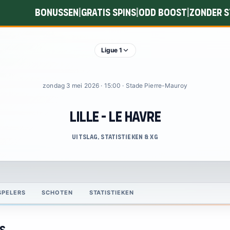
Bonussen
Gratis spins
Odd boost
Zonder s
|
|
|
Ligue 1
zondag 3 mei 2026 · 15:00 · Stade Pierre-Mauroy
Lille - Le Havre
Uitslag, statistieken & xG
SPELERS
SCHOTEN
STATISTIEKEN