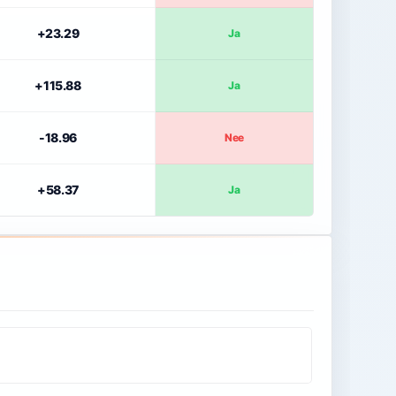
+23.29
Ja
+115.88
Ja
-18.96
Nee
+58.37
Ja