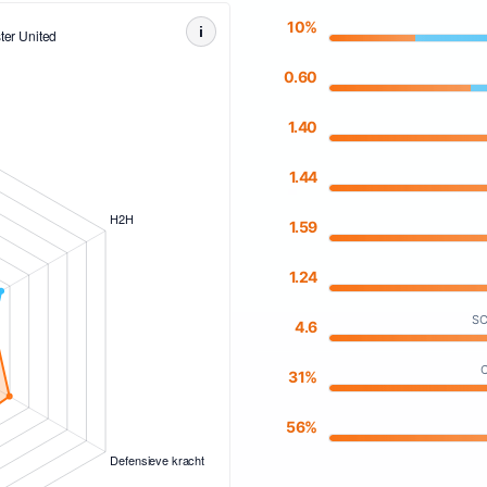
10%
i
0.60
1.40
1.44
1.59
1.24
SC
4.6
C
31%
56%