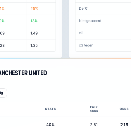
1%
25%
De '0'
9%
13%
Niet gescoord
.69
1.49
xG
.28
1.35
xG tegen
anchester United
ig
FAIR
STATS
ODDS
ODDS
2.15
40%
2.51