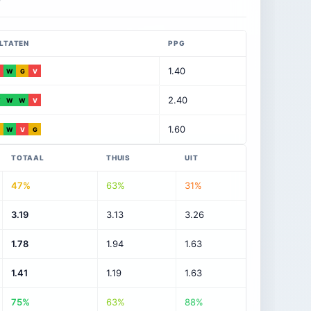
LTATEN
PPG
1.40
W
G
V
2.40
W
W
W
V
1.60
W
V
G
TOTAAL
THUIS
UIT
47%
63%
31%
3.19
3.13
3.26
1.78
1.94
1.63
1.41
1.19
1.63
75%
63%
88%