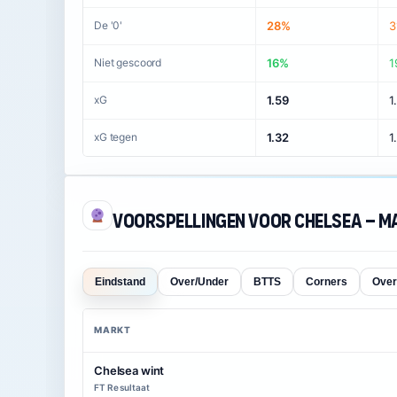
De '0'
28%
3
Niet gescoord
16%
1
xG
1.59
1
xG tegen
1.32
1
Voorspellingen voor Chelsea – M
Eindstand
Over/Under
BTTS
Corners
Over
MARKT
Chelsea wint
FT Resultaat