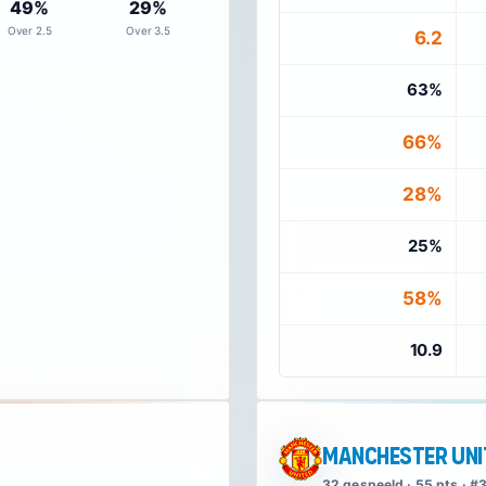
49%
29%
Over 2.5
Over 3.5
6.2
63%
66%
28%
25%
58%
10.9
Manchester Uni
32 gespeeld · 55 pts · #