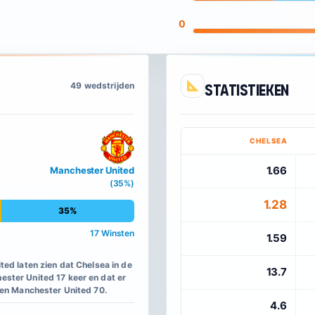
0
49 wedstrijden
Statistieken
CHELSEA
1.66
Manchester United
(35%)
1.28
35%
17 Winsten
1.59
ed laten zien dat Chelsea in de
13.7
ster United 17 keer en dat er
 en Manchester United 70.
4.6