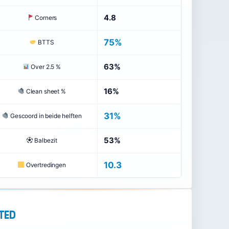
4.8
Corners
75%
BTTS
63%
Over 2.5 %
16%
Clean sheet %
31%
Gescoord in beide helften
53%
Balbezit
10.3
Overtredingen
ted
3