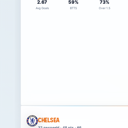
2.67
59%
73%
Avg Goals
BTTS
Over 1.5
Chelsea
32 gespeeld · 48 pts · #6