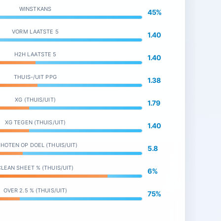
WINSTKANS
45%
VORM LAATSTE 5
1.40
H2H LAATSTE 5
1.40
THUIS-/UIT PPG
1.38
XG (THUIS/UIT)
1.79
XG TEGEN (THUIS/UIT)
1.40
HOTEN OP DOEL (THUIS/UIT)
5.8
LEAN SHEET % (THUIS/UIT)
6%
OVER 2.5 % (THUIS/UIT)
75%