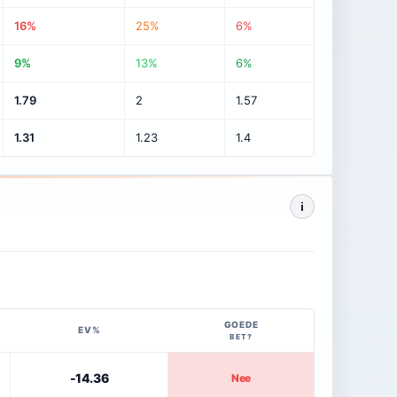
16%
25%
6%
9%
13%
6%
1.79
2
1.57
1.31
1.23
1.4
i
GOEDE
EV%
BET?
-14.36
Nee