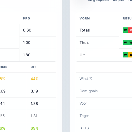
PPG
VORM
RESU
0.60
Totaal
W
V
1.00
Thuis
W
1.80
Uit
W
G
HUIS
UIT
8%
44%
Winst %
.69
3.19
Gem. goals
.44
1.88
Voor
.25
1.31
Tegen
6%
69%
BTTS