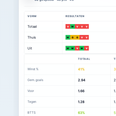
VORM
RESULTATEN
Totaal
V
W
V
V
V
Thuis
W
G
G
V
V
Uit
W
W
V
W
V
TOTAAL
T
Winst %
41%
3
Gem. goals
2.94
2
Voor
1.66
1
Tegen
1.28
1
BTTS
63%
5