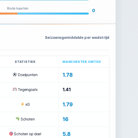
Rode kaarten
0
Seizoensgemiddelde per wedstrijd
STATISTIEK
MANCHESTER UNITED
1.78
Doelpunten
1.41
Tegengoals
1.79
xG
16
Schoten
5.8
Schoten op doel