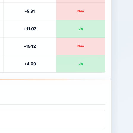
-5.81
Nee
+11.07
Ja
-15.12
Nee
+4.09
Ja