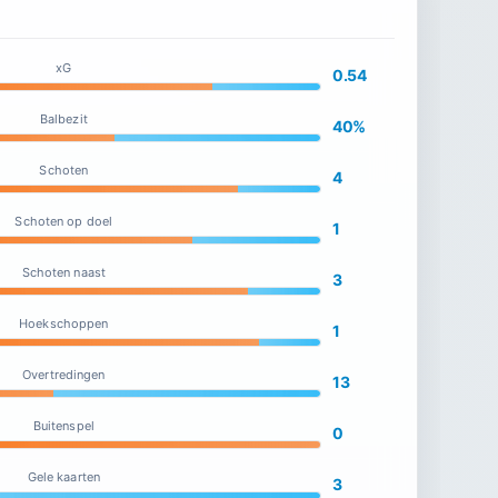
xG
0.54
Balbezit
40%
Schoten
4
Schoten op doel
1
Schoten naast
3
Hoekschoppen
1
Overtredingen
13
Buitenspel
0
Gele kaarten
3