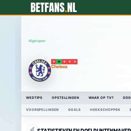
Afgelopen
V
W
V
V
V
Chelsea
WEDTIPS
OPSTELLINGEN
WAAR OP TV?
ODD
VOORSPELLINGEN
GOALS
HOEKSCHOPPEN