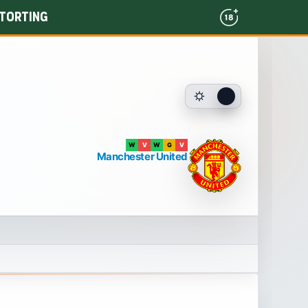
torting
W
V
W
G
V
Manchester United