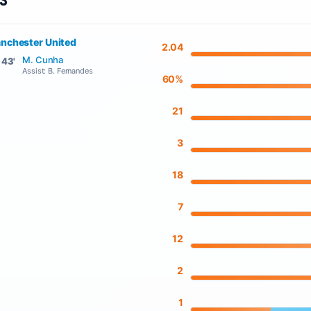
rs
nchester United
2.04
M. Cunha
43'
Assist: B. Fernandes
60%
21
3
18
7
12
2
1