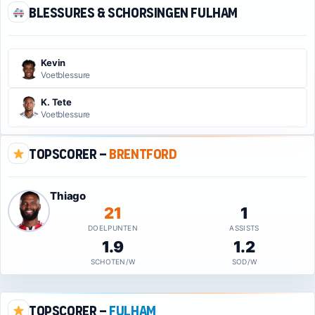
Blessures & schorsingen Fulham
Kevin
Voetblessure
K. Tete
Voetblessure
Topscorer –
Brentford
Thiago
21
1
DOELPUNTEN
ASSISTS
1.9
1.2
SCHOTEN/W
SOD/W
Topscorer –
Fulham