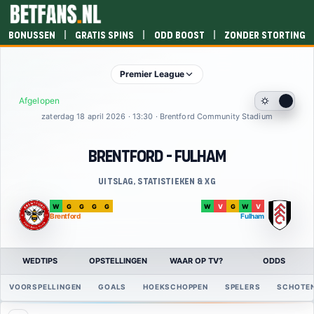
|
|
|
Bonussen
Gratis spins
Odd boost
Zonder storting
Premier League
Afgelopen
zaterdag 18 april 2026 · 13:30 · Brentford Community Stadium
Brentford - Fulham
Uitslag, statistieken & xG
W
G
G
G
G
W
V
G
W
V
Brentford
Fulham
WEDTIPS
OPSTELLINGEN
WAAR OP TV?
ODDS
VOORSPELLINGEN
GOALS
HOEKSCHOPPEN
SPELERS
SCHOTE