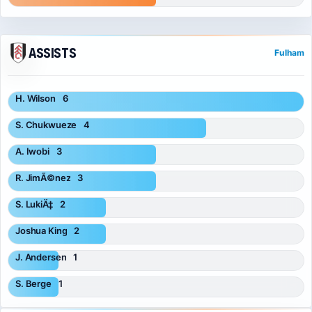
Assists
Fulham
H. Wilson
6
S. Chukwueze
4
A. Iwobi
3
R. JimÃ©nez
3
S. LukiÄ‡
2
Joshua King
2
J. Andersen
1
S. Berge
1