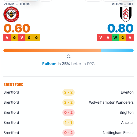
VORM – THUIS
VORM – UIT
0.60
0.80
V
G
V
G
G
V
V
W
G
V
⚖
Fulham
is
25%
beter in PPG
Brentford
Brentford
2 - 2
Everton
Brentford
2 - 2
Wolverhampton Wanderers
Brentford
0 - 2
Brighton
Brentford
1 - 1
Arsenal
Brentford
0 - 2
Nottingham Forest