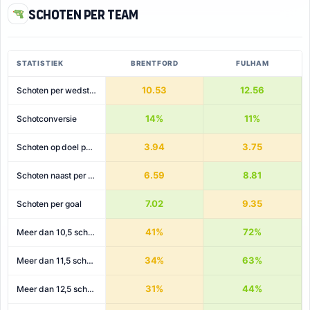
Schoten per team
STATISTIEK
BRENTFORD
FULHAM
10.53
12.56
Schoten per wedstrijd
14%
11%
Schotconversie
3.94
3.75
Schoten op doel per wedstrijd
6.59
8.81
Schoten naast per wedstrijd
7.02
9.35
Schoten per goal
41%
72%
Meer dan 10,5 schoten
34%
63%
Meer dan 11,5 schoten
31%
44%
Meer dan 12,5 schoten