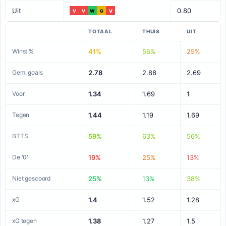
Uit
0.80
V
V
W
G
V
TOTAAL
THUIS
UIT
Winst %
41%
56%
25%
Gem. goals
2.78
2.88
2.69
Voor
1.34
1.69
1
Tegen
1.44
1.19
1.69
BTTS
59%
63%
56%
De '0'
19%
25%
13%
Niet gescoord
25%
13%
38%
xG
1.4
1.52
1.28
xG tegen
1.38
1.27
1.5