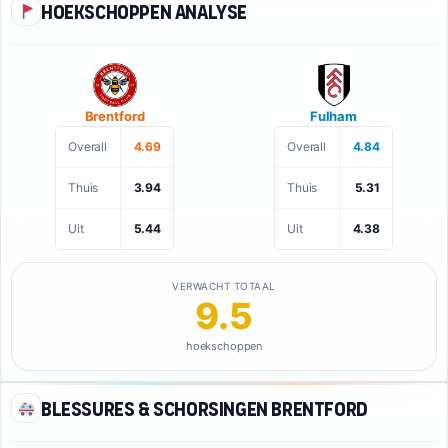
Hoekschoppen analyse
Brentford
Fulham
Overall
4.69
Overall
4.84
Thuis
3.94
Thuis
5.31
Uit
5.44
Uit
4.38
VERWACHT TOTAAL
9.5
hoekschoppen
Blessures & schorsingen Brentford