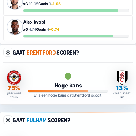
xG
10.05
Goals
9
-1.05
Alex Iwobi
xG
4.74
Goals
4
-0.74
Gaat
Brentford
scoren?
Hoge kans
75%
13%
gescoord
clean sheet
Er is een
hoge kans
dat
Brentford
scoort.
thuis
uit
Gaat
Fulham
scoren?