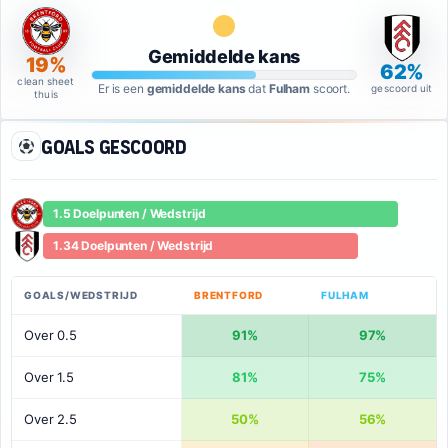
Gemiddelde kans
19%
62%
clean sheet
Er is een
gemiddelde kans
dat
Fulham
scoort.
gescoord uit
thuis
Goals gescoord
1.5 Doelpunten / Wedstrijd
1.34 Doelpunten / Wedstrijd
GOALS/WEDSTRIJD
BRENTFORD
FULHAM
Over 0.5
91%
97%
Over 1.5
81%
75%
Over 2.5
50%
56%