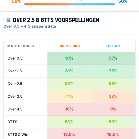
56%
50%
Over 2.5 & BTTS Voorspellingen
Over 0.5 ~ 4.5 seizoensdata
MATCH GOALS
BRENTFORD
FULHAM
91%
97%
Over 0.5
81%
75%
Over 1.5
50%
56%
Over 2.5
41%
28%
Over 3.5
16%
9%
Over 4.5
53%
59%
BTTS
18.6%
16.8%
BTTS & Win