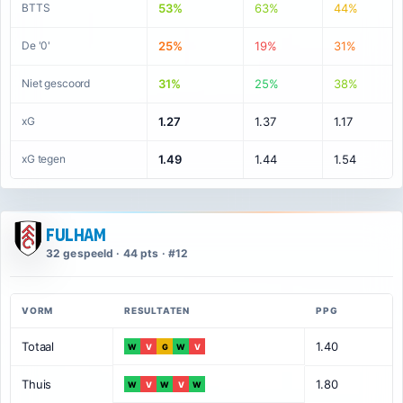
BTTS
53%
63%
44%
De '0'
25%
19%
31%
Niet gescoord
31%
25%
38%
xG
1.27
1.37
1.17
xG tegen
1.49
1.44
1.54
Fulham
32 gespeeld · 44 pts · #12
VORM
RESULTATEN
PPG
Totaal
1.40
W
V
G
W
V
Thuis
1.80
W
V
W
V
W