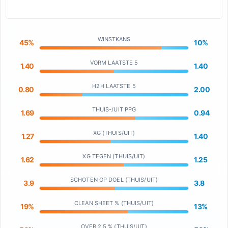
WINSTKANS
45%
10%
VORM LAATSTE 5
1.40
1.40
H2H LAATSTE 5
0.80
2.00
THUIS-/UIT PPG
1.69
0.94
XG (THUIS/UIT)
1.27
1.40
XG TEGEN (THUIS/UIT)
1.62
1.25
SCHOTEN OP DOEL (THUIS/UIT)
3.9
3.8
CLEAN SHEET % (THUIS/UIT)
19%
13%
OVER 2.5 % (THUIS/UIT)