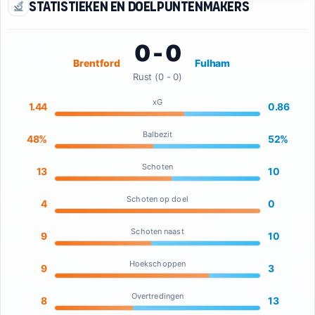
Statistieken en doelpuntenmakers
0 - 0
Brentford
Fulham
Rust (0 - 0)
xG
1.44
0.86
Balbezit
48%
52%
Schoten
13
10
Schoten op doel
4
0
Schoten naast
9
10
Hoekschoppen
9
3
Overtredingen
8
13