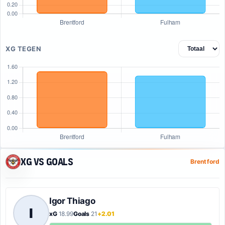
XG TEGEN
xG vs Goals
Brentford
Igor Thiago
I
xG
18.99
Goals
21
+2.01