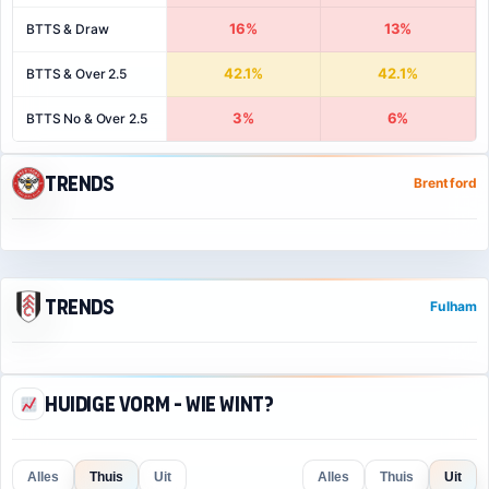
16%
13%
BTTS & Draw
42.1%
42.1%
BTTS & Over 2.5
3%
6%
BTTS No & Over 2.5
Trends
Brentford
Trends
Fulham
Huidige vorm - Wie wint?
Alles
Thuis
Uit
Alles
Thuis
Uit