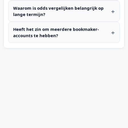
Waarom is odds vergelijken belangrijk op
lange termijn?
Heeft het zin om meerdere bookmaker-
accounts te hebben?