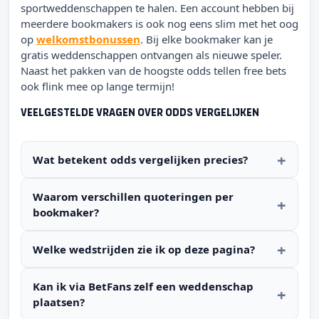
sportweddenschappen te halen. Een account hebben bij
meerdere bookmakers is ook nog eens slim met het oog
op
welkomstbonussen
. Bij elke bookmaker kan je
gratis weddenschappen ontvangen als nieuwe speler.
Naast het pakken van de hoogste odds tellen free bets
ook flink mee op lange termijn!
Veelgestelde vragen over odds vergelijken
Wat betekent odds vergelijken precies?
Waarom verschillen quoteringen per
bookmaker?
Welke wedstrijden zie ik op deze pagina?
Kan ik via BetFans zelf een weddenschap
plaatsen?