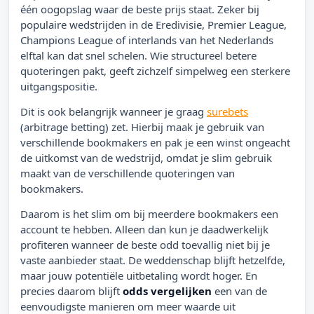
één oogopslag waar de beste prijs staat. Zeker bij
populaire wedstrijden in de Eredivisie, Premier League,
Champions League of interlands van het Nederlands
elftal kan dat snel schelen. Wie structureel betere
quoteringen pakt, geeft zichzelf simpelweg een sterkere
uitgangspositie.
Dit is ook belangrijk wanneer je graag
surebets
(arbitrage betting) zet. Hierbij maak je gebruik van
verschillende bookmakers en pak je een winst ongeacht
de uitkomst van de wedstrijd, omdat je slim gebruik
maakt van de verschillende quoteringen van
bookmakers.
Daarom is het slim om bij meerdere bookmakers een
account te hebben. Alleen dan kun je daadwerkelijk
profiteren wanneer de beste odd toevallig niet bij je
vaste aanbieder staat. De weddenschap blijft hetzelfde,
maar jouw potentiële uitbetaling wordt hoger. En
precies daarom blijft
odds vergelijken
een van de
eenvoudigste manieren om meer waarde uit