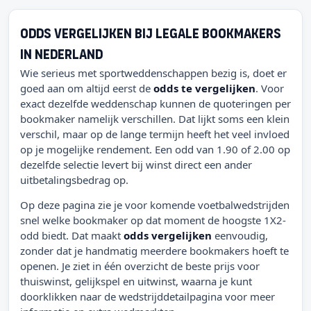
Odds vergelijken bij legale bookmakers
in Nederland
Wie serieus met sportweddenschappen bezig is, doet er
goed aan om altijd eerst de
odds te vergelijken
. Voor
exact dezelfde weddenschap kunnen de quoteringen per
bookmaker namelijk verschillen. Dat lijkt soms een klein
verschil, maar op de lange termijn heeft het veel invloed
op je mogelijke rendement. Een odd van 1.90 of 2.00 op
dezelfde selectie levert bij winst direct een ander
uitbetalingsbedrag op.
Op deze pagina zie je voor komende voetbalwedstrijden
snel welke bookmaker op dat moment de hoogste 1X2-
odd biedt. Dat maakt
odds vergelijken
eenvoudig,
zonder dat je handmatig meerdere bookmakers hoeft te
openen. Je ziet in één overzicht de beste prijs voor
thuiswinst, gelijkspel en uitwinst, waarna je kunt
doorklikken naar de wedstrijddetailpagina voor meer