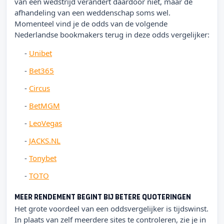
van een wedstrijd verandert daardoor niet, maar de
afhandeling van een weddenschap soms wel.
Momenteel vind je de odds van de volgende
Nederlandse bookmakers terug in deze odds vergelijker:
-
Unibet
-
Bet365
-
Circus
-
BetMGM
-
LeoVegas
-
JACKS.NL
-
Tonybet
-
TOTO
Meer rendement begint bij betere quoteringen
Het grote voordeel van een oddsvergelijker is tijdswinst.
In plaats van zelf meerdere sites te controleren, zie je in