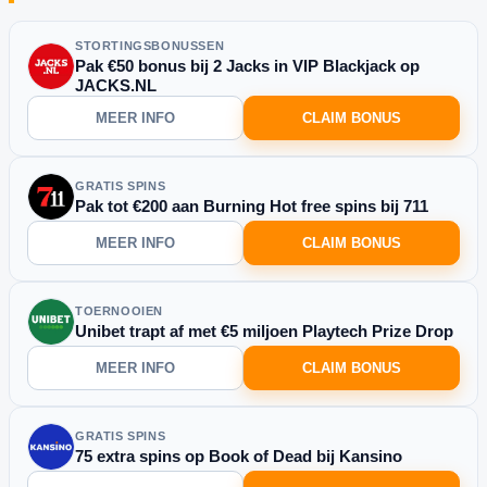
STORTINGSBONUSSEN
Pak €50 bonus bij 2 Jacks in VIP Blackjack op
JACKS.NL
MEER INFO
CLAIM BONUS
GRATIS SPINS
Pak tot €200 aan Burning Hot free spins bij 711
MEER INFO
CLAIM BONUS
TOERNOOIEN
Unibet trapt af met €5 miljoen Playtech Prize Drop
MEER INFO
CLAIM BONUS
GRATIS SPINS
75 extra spins op Book of Dead bij Kansino