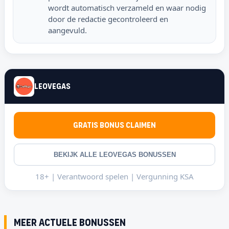
wordt automatisch verzameld en waar nodig
door de redactie gecontroleerd en
aangevuld.
LEOVEGAS
GRATIS BONUS CLAIMEN
BEKIJK ALLE LEOVEGAS BONUSSEN
18+ | Verantwoord spelen | Vergunning KSA
MEER ACTUELE BONUSSEN