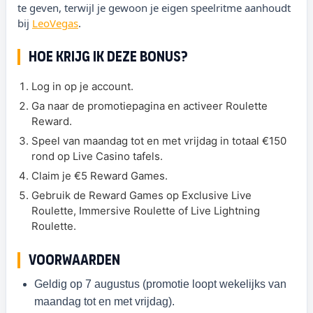
te geven, terwijl je gewoon je eigen speelritme aanhoudt
bij
LeoVegas
.
HOE KRIJG IK DEZE BONUS?
Log in op je account.
Ga naar de promotiepagina en activeer Roulette
Reward.
Speel van maandag tot en met vrijdag in totaal €150
rond op Live Casino tafels.
Claim je €5 Reward Games.
Gebruik de Reward Games op Exclusive Live
Roulette, Immersive Roulette of Live Lightning
Roulette.
VOORWAARDEN
Geldig op 7 augustus (promotie loopt wekelijks van
maandag tot en met vrijdag).