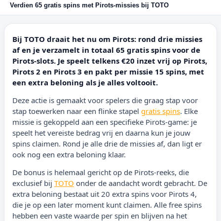
Verdien 65 gratis spins met Pirots-missies bij TOTO
Bij TOTO draait het nu om Pirots: rond drie missies
af en je verzamelt in totaal 65 gratis spins voor de
Pirots-slots. Je speelt telkens €20 inzet vrij op Pirots,
Pirots 2 en Pirots 3 en pakt per missie 15 spins, met
een extra beloning als je alles voltooit.
Deze actie is gemaakt voor spelers die graag stap voor
stap toewerken naar een flinke stapel
gratis spins
. Elke
missie is gekoppeld aan een specifieke Pirots-game: je
speelt het vereiste bedrag vrij en daarna kun je jouw
spins claimen. Rond je alle drie de missies af, dan ligt er
ook nog een extra beloning klaar.
De bonus is helemaal gericht op de Pirots-reeks, die
exclusief bij
TOTO
onder de aandacht wordt gebracht. De
extra beloning bestaat uit 20 extra spins voor Pirots 4,
die je op een later moment kunt claimen. Alle free spins
hebben een vaste waarde per spin en blijven na het