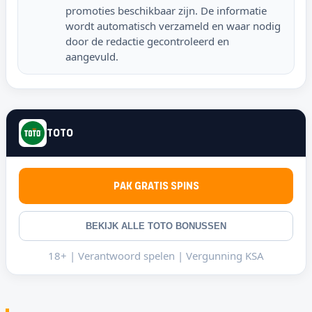
promoties beschikbaar zijn. De informatie
wordt automatisch verzameld en waar nodig
door de redactie gecontroleerd en
aangevuld.
TOTO
PAK GRATIS SPINS
BEKIJK ALLE TOTO BONUSSEN
18+ | Verantwoord spelen | Vergunning KSA