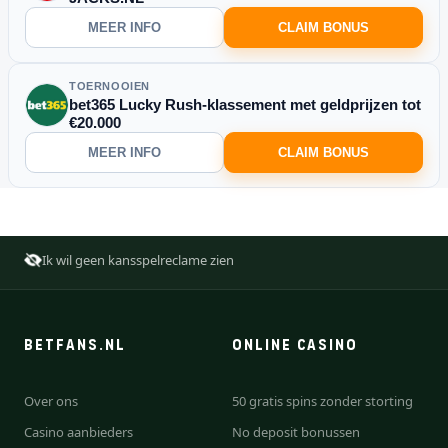
MEER INFO
CLAIM BONUS
TOERNOOIEN
bet365 Lucky Rush-klassement met geldprijzen tot
€20.000
MEER INFO
CLAIM BONUS
Ik wil geen kansspelreclame zien
BETFANS.NL
ONLINE CASINO
Over ons
50 gratis spins zonder storting
Casino aanbieders
No deposit bonussen