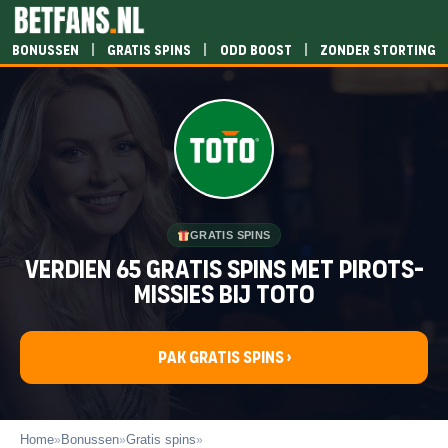
|
|
|
Bonussen
Gratis spins
Odd boost
Zonder storting
GRATIS SPINS
VERDIEN 65 GRATIS SPINS MET PIROTS-
MISSIES BIJ TOTO
PAK GRATIS SPINS ›
Home
Bonussen
Gratis spins
»
»
»