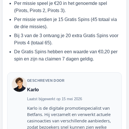
Per missie speel je €20 in het genoemde spel
(Pirots, Pirots 2, Pirots 3).
Per missie verdien je 15 Gratis Spins (45 totaal via
de drie missies).
Bij 3 van de 3 ontvang je 20 extra Gratis Spins voor
Pirots 4 (totaal 65).
De Gratis Spins hebben een waarde van €0,20 per
spin en zijn na claimen 7 dagen geldig.
GESCHREVEN DOOR
Karlo
Laatst bijgewerkt op 15 mei 2026
Karlo is de digitale promotiespecialist van
Betfans. Hij verzamelt en verwerkt actuele
casinoacties van verschillende aanbieders,
zodat bezoekers snel kunnen zien welke