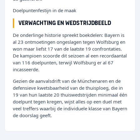
Doelpuntenfestijn in de maak
Verwachting en wedstrijdbeeld
De onderlinge historie spreekt boekdelen: Bayern is
al 23 ontmoetingen ongeslagen tegen Wolfsburg en
won maar liefst 17 van de laatste 19 confrontaties.
De kampioen scoorde dit seizoen al een recordaantal
van 116 doelpunten, terwijl Wolfsburg er al 67
incasseerde.
Gezien de aanvalsdrift van de Münchenaren en de
defensieve kwetsbaarheid van de thuisploeg, die in
19 van hun laatste 20 thuiswedstrijden minimaal één
doelpunt tegen kregen, wijst alles op een duel met
veel treffers waarbij de individuele klasse van Bayern
de doorslag geeft.