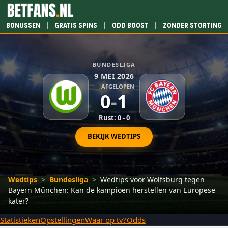
|
|
|
Bonussen
Gratis spins
Odd boost
Zonder storting
BUNDESLIGA
9 MEI 2026
AFGELOPEN
0
-
1
Rust: 0 - 0
BEKIJK WEDTIPS
Wedtips
>
Bundesliga
>
Wedtips voor Wolfsburg tegen
Bayern München: Kan de kampioen herstellen van Europese
kater?
Statistieken
Opstellingen
Waar op tv?
Odds