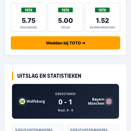
5.75
5.00
1.52
WOLFSBURG
GELIJK
BAYERN MÜNCHEN
Wedden bij TOTO ➔
Uitslag en statistieken
EINDSTAND
Bayern
0 - 1
Wolfsburg
München
Rust: 0 - 0
DOELPUNTENMAKERS
DOELPUNTENMAKERS