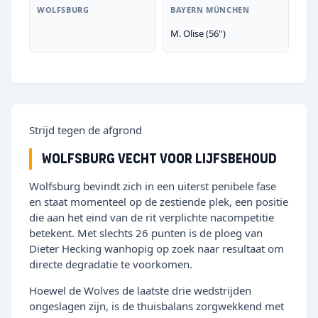
WOLFSBURG
BAYERN MÜNCHEN
M. Olise (56'')
Strijd tegen de afgrond
Wolfsburg vecht voor lijfsbehoud
Wolfsburg bevindt zich in een uiterst penibele fase
en staat momenteel op de zestiende plek, een positie
die aan het eind van de rit verplichte nacompetitie
betekent. Met slechts 26 punten is de ploeg van
Dieter Hecking wanhopig op zoek naar resultaat om
directe degradatie te voorkomen.
Hoewel de Wolves de laatste drie wedstrijden
ongeslagen zijn, is de thuisbalans zorgwekkend met