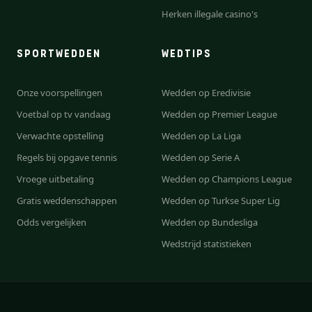
Herken illegale casino's
SPORTWEDDEN
WEDTIPS
Onze voorspellingen
Wedden op Eredivisie
Voetbal op tv vandaag
Wedden op Premier League
Verwachte opstelling
Wedden op La Liga
Regels bij opgave tennis
Wedden op Serie A
Vroege uitbetaling
Wedden op Champions League
Gratis weddenschappen
Wedden op Turkse Super Lig
Odds vergelijken
Wedden op Bundesliga
Wedstrijd statistieken