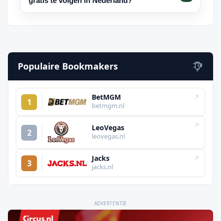
gratis te volgen in Nederland?
Populaire Bookmakers
BetMGM
↗
1
betmgm.nl
↗
LeoVegas
2
leovegas.nl
Jacks
↗
3
jacks.nl
ADVERTENTIE