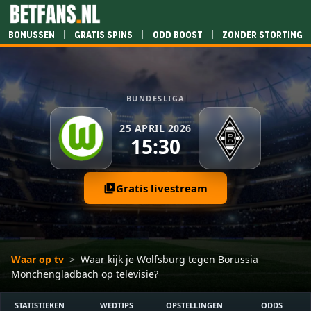
|
|
|
Bonussen
Gratis spins
Odd boost
Zonder storting
BUNDESLIGA
25 APRIL 2026
15:30
Gratis livestream
Waar op tv
>
Waar kijk je Wolfsburg tegen Borussia
Monchengladbach op televisie?
STATISTIEKEN
WEDTIPS
OPSTELLINGEN
ODDS