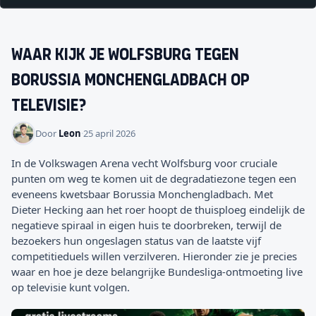
Waar kijk je Wolfsburg tegen
Borussia Monchengladbach op
televisie?
Door
Leon
·
25 april 2026
In de Volkswagen Arena vecht Wolfsburg voor cruciale
punten om weg te komen uit de degradatiezone tegen een
eveneens kwetsbaar Borussia Monchengladbach. Met
Dieter Hecking aan het roer hoopt de thuisploeg eindelijk de
negatieve spiraal in eigen huis te doorbreken, terwijl de
bezoekers hun ongeslagen status van de laatste vijf
competitieduels willen verzilveren. Hieronder zie je precies
waar en hoe je deze belangrijke Bundesliga-ontmoeting live
op televisie kunt volgen.