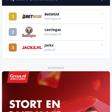
BetMGM
↗
1
betmgm.nl
↗
LeoVegas
2
leovegas.nl
Jacks
↗
3
jacks.nl
ADVERTENTIE