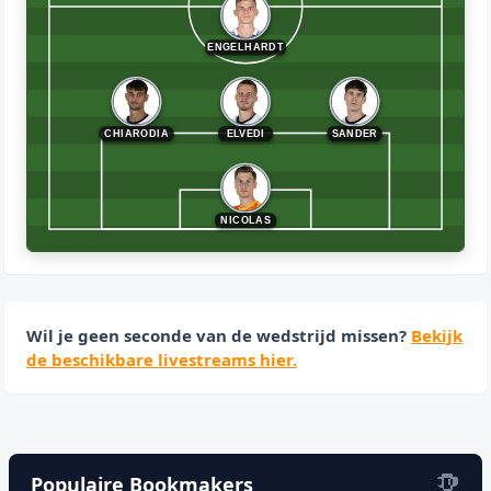
ENGELHARDT
CHIARODIA
ELVEDI
SANDER
NICOLAS
Wil je geen seconde van de wedstrijd missen?
Bekijk
de beschikbare livestreams hier.
Populaire Bookmakers