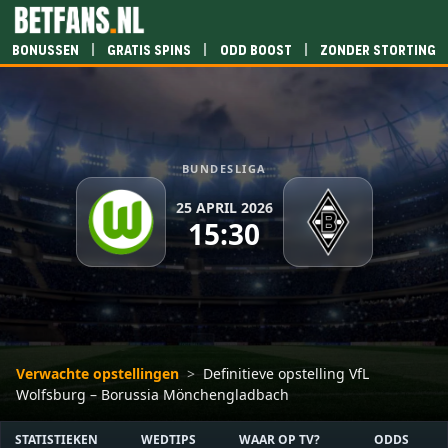
|
|
|
Bonussen
Gratis spins
Odd boost
Zonder storting
BUNDESLIGA
25 APRIL 2026
15:30
Verwachte opstellingen
>
Definitieve opstelling VfL
Wolfsburg – Borussia Mönchengladbach
STATISTIEKEN
WEDTIPS
WAAR OP TV?
ODDS