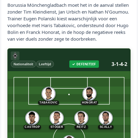
Borussia Mönchengladbach moet het in de aanval stellen
zonder Tim Kleindienst, Jan Urbich en Nathan N’Goumou.
Trainer Eugen Polanski kiest waarschijnlijk voor een
voorhoede met Haris Tabakovic, ondersteund door Hugo
Bolin en Franck Honorat, in de hoop de negatieve reeks
van vier duels zonder zege te doorbreken.
3-1-4-2
✓ DEFINITIEF
Nationaliteit
Leeftijd
TABAKOVIC
HONORAT
STÖGER
CASTROP
REITZ
SCALLY