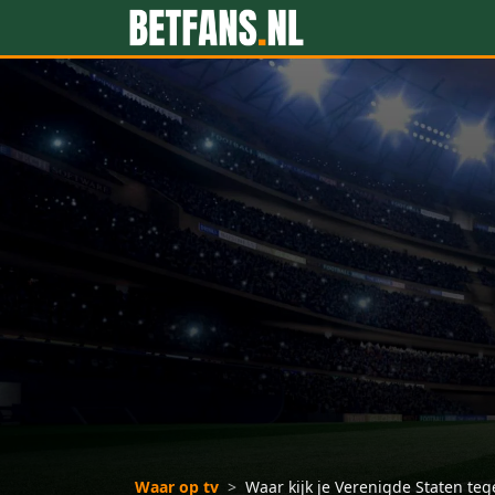
Waar op tv
>
Waar kijk je Verenigde Staten teg