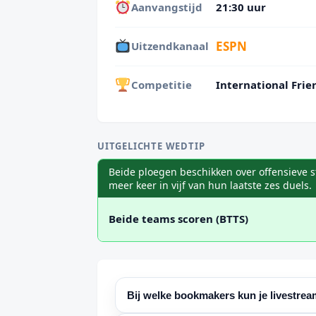
Aanvangstijd
21:30 uur
ESPN
Uitzendkanaal
Competitie
International Frie
UITGELICHTE WEDTIP
Beide ploegen beschikken over offensieve 
meer keer in vijf van hun laatste zes duels.
Beide teams scoren (BTTS)
Bij welke bookmakers kun je livestre