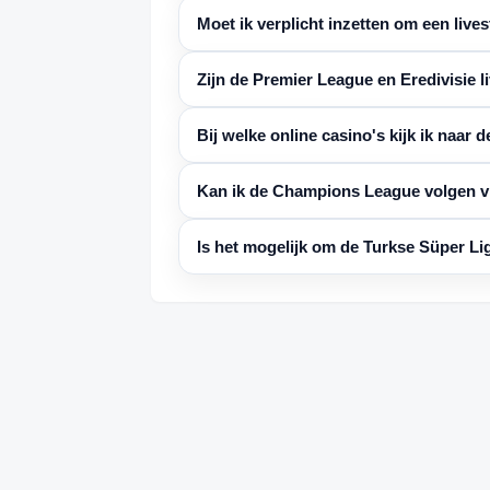
Moet ik verplicht inzetten om een live
Zijn de Premier League en Eredivisie li
Bij welke online casino's kijk ik naar 
Kan ik de Champions League volgen vi
Is het mogelijk om de Turkse Süper Lig