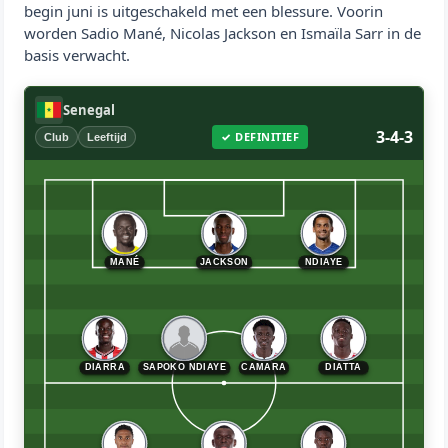
begin juni is uitgeschakeld met een blessure. Voorin
worden Sadio Mané, Nicolas Jackson en Ismaïla Sarr in de
basis verwacht.
Senegal
3-4-3
✓ DEFINITIEF
Club
Leeftijd
MANÉ
JACKSON
NDIAYE
DIARRA
SAPOKO NDIAYE
CAMARA
DIATTA