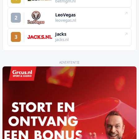
betmgm.nl
↗
LeoVegas
2
leovegas.nl
Jacks
↗
3
jacks.nl
ADVERTENTIE