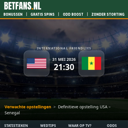
|
|
|
Bonussen
Gratis spins
Odd boost
Zonder storting
INTERNATIONAL FRIENDLIES
31 MEI 2026
21:30
Verwachte opstellingen
>
Definitieve opstelling USA –
Senegal
STATISTIEKEN
WEDTIPS
WAAR OP TV?
ODDS