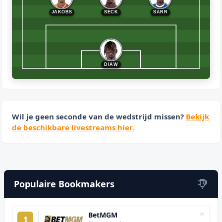
JAKOBS
SECK
SARR
DIAW
Wil je geen seconde van de wedstrijd missen?
Bekijk
de beschikbare livestreams hier.
Populaire Bookmakers
BetMGM
↗
1