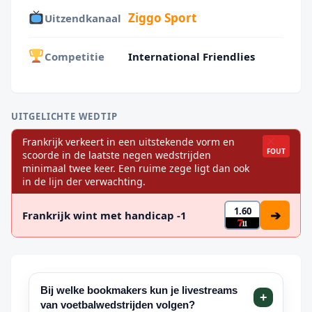
Ziggo Sport
Uitzendkanaal
Competitie
International Friendlies
UITGELICHTE WEDTIP
Frankrijk verkeert in een uitstekende vorm en
FOUT
scoorde in de laatste negen wedstrijden
minimaal twee keer. Een ruime zege ligt dan ook
in de lijn der verwachting.
1.60
➔
Frankrijk wint met handicap -1
Bij welke bookmakers kun je livestreams
van voetbalwedstrijden volgen?