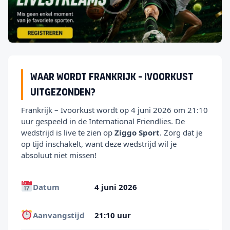
Waar wordt Frankrijk - Ivoorkust
uitgezonden?
Frankrijk – Ivoorkust wordt op 4 juni 2026 om 21:10
uur gespeeld in de International Friendlies. De
wedstrijd is live te zien op
Ziggo Sport
. Zorg dat je
op tijd inschakelt, want deze wedstrijd wil je
absoluut niet missen!
Datum
4 juni 2026
Aanvangstijd
21:10 uur