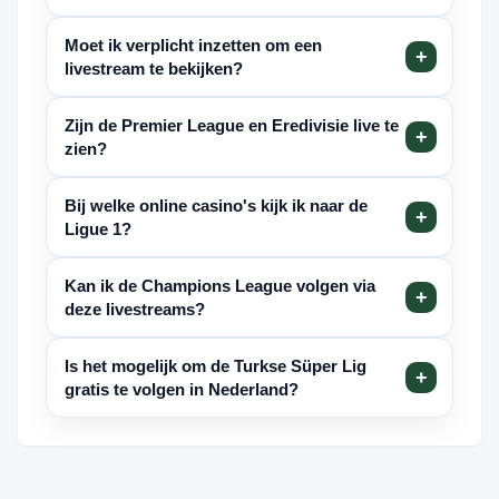
Moet ik verplicht inzetten om een
livestream te bekijken?
Zijn de Premier League en Eredivisie live te
zien?
Bij welke online casino's kijk ik naar de
Ligue 1?
Kan ik de Champions League volgen via
deze livestreams?
Is het mogelijk om de Turkse Süper Lig
gratis te volgen in Nederland?