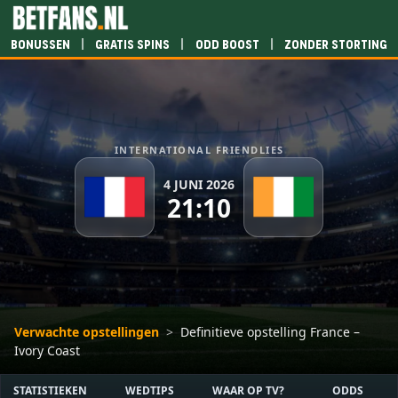
|
|
|
Bonussen
Gratis spins
Odd boost
Zonder storting
INTERNATIONAL FRIENDLIES
4 JUNI 2026
21:10
Verwachte opstellingen
>
Definitieve opstelling France –
Ivory Coast
STATISTIEKEN
WEDTIPS
WAAR OP TV?
ODDS