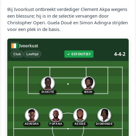
Bij Ivoorkust ontbreekt verdediger Clement Akpa wegens
een blessure; hij is in de selectie vervangen door
Christopher Operi. Guela Doué en Simon Adingra strijden
voor een plek in de basis.
Ivoorkust
4-4-2
✓ DEFINITIEF
Club
Leeftijd
DIAKITÉ
WAHI
KESSIÉ
ADINGRA
FOFANA
DIOMANDE