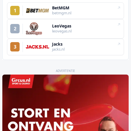
BetMGM
↗
1
betmgm.nl
↗
LeoVegas
2
leovegas.nl
Jacks
↗
3
jacks.nl
ADVERTENTIE