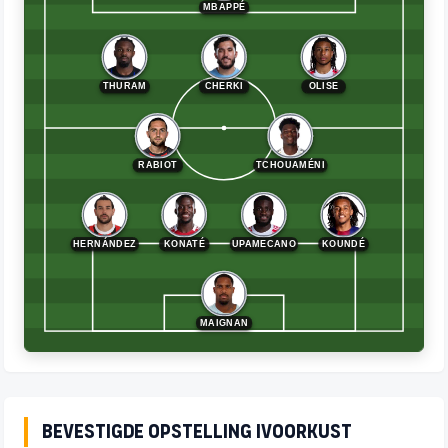
MBAPPÉ
THURAM
CHERKI
OLISE
TCHOUAMÉNI
RABIOT
HERNÁNDEZ
KONATÉ
KOUNDÉ
UPAMECANO
MAIGNAN
Bevestigde opstelling Ivoorkust