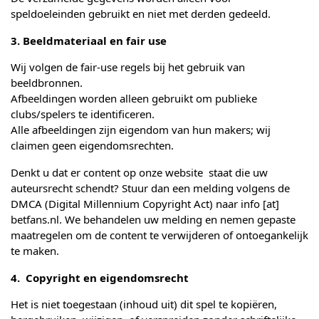
speldoeleinden gebruikt en niet met derden gedeeld.
3. Beeldmateriaal en fair use
Wij volgen de fair-use regels bij het gebruik van
beeldbronnen.
Afbeeldingen worden alleen gebruikt om publieke
clubs/spelers te identificeren.
Alle afbeeldingen zijn eigendom van hun makers; wij
claimen geen eigendomsrechten.
Denkt u dat er content op onze website staat die uw
auteursrecht schendt? Stuur dan een melding volgens de
DMCA (Digital Millennium Copyright Act) naar info [at]
betfans.nl. We behandelen uw melding en nemen gepaste
maatregelen om de content te verwijderen of ontoegankelijk
te maken.
4. Copyright en eigendomsrecht
Het is niet toegestaan (inhoud uit) dit spel te kopiëren,