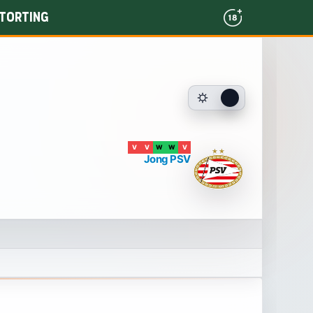
torting
V
V
W
W
V
Jong PSV