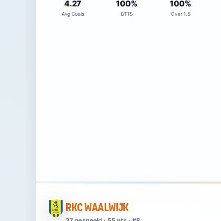
4.27
100%
100%
Avg Goals
BTTS
Over 1.5
RKC Waalwijk
37 gespeeld · 55 pts · #8