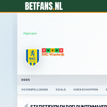
Afgelopen
V
W
G
W
V
RKC Waalwijk
ODDS
VOORSPELLINGEN
GOALS
HOEKSCHOPPEN