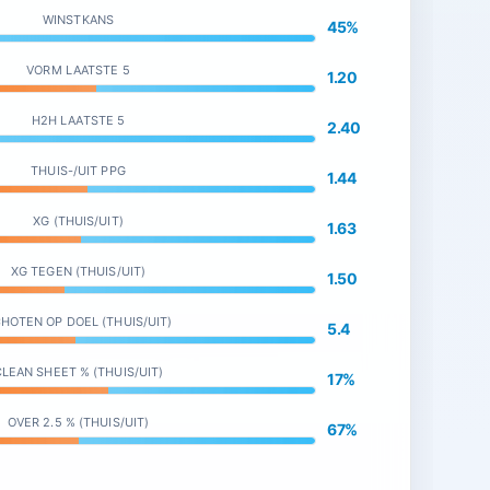
WINSTKANS
45%
VORM LAATSTE 5
1.20
H2H LAATSTE 5
2.40
THUIS-/UIT PPG
1.44
XG (THUIS/UIT)
1.63
XG TEGEN (THUIS/UIT)
1.50
HOTEN OP DOEL (THUIS/UIT)
5.4
LEAN SHEET % (THUIS/UIT)
17%
OVER 2.5 % (THUIS/UIT)
67%