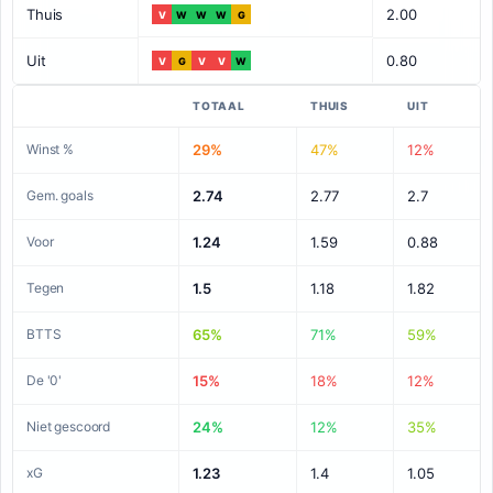
Thuis
2.00
V
W
W
W
G
Uit
0.80
V
G
V
V
W
TOTAAL
THUIS
UIT
Winst %
29%
47%
12%
Gem. goals
2.74
2.77
2.7
Voor
1.24
1.59
0.88
Tegen
1.5
1.18
1.82
BTTS
65%
71%
59%
De '0'
15%
18%
12%
Niet gescoord
24%
12%
35%
xG
1.23
1.4
1.05