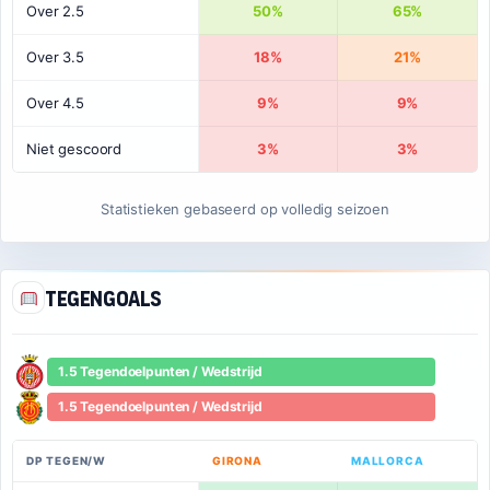
Over 2.5
50%
65%
Over 3.5
18%
21%
Over 4.5
9%
9%
Niet gescoord
3%
3%
Statistieken gebaseerd op volledig seizoen
Tegengoals
1.5 Tegendoelpunten / Wedstrijd
1.5 Tegendoelpunten / Wedstrijd
DP TEGEN/W
GIRONA
MALLORCA