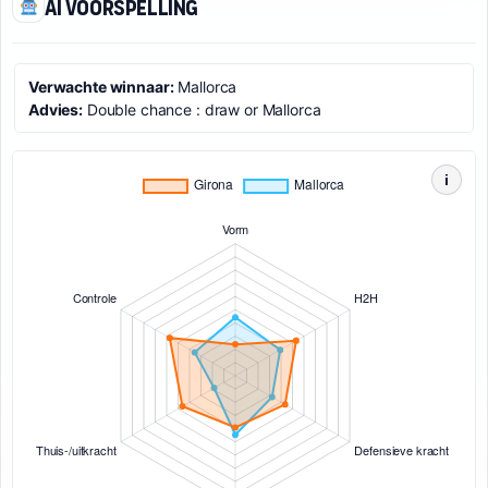
AI voorspelling
Verwachte winnaar:
Mallorca
Advies:
Double chance : draw or Mallorca
i