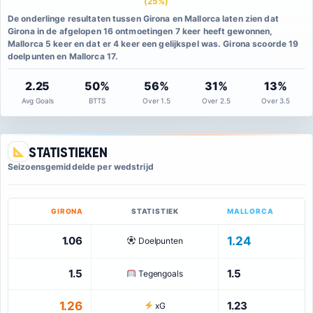
(25%)
De onderlinge resultaten tussen Girona en Mallorca laten zien dat
Girona in de afgelopen 16 ontmoetingen 7 keer heeft gewonnen,
Mallorca 5 keer en dat er 4 keer een gelijkspel was. Girona scoorde 19
doelpunten en Mallorca 17.
2.25
50%
56%
31%
13%
Avg Goals
BTTS
Over 1.5
Over 2.5
Over 3.5
Statistieken
Seizoensgemiddelde per wedstrijd
GIRONA
STATISTIEK
MALLORCA
1.06
1.24
Doelpunten
1.5
1.5
Tegengoals
1.26
1.23
xG