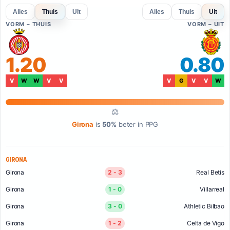
Alles
Thuis
Uit
Alles
Thuis
Uit
VORM – THUIS
VORM – UIT
1.20
0.80
V
W
W
V
V
V
G
V
V
W
⚖
Girona
is
50%
beter in PPG
Girona
Girona
2 - 3
Real Betis
Girona
1 - 0
Villarreal
Girona
3 - 0
Athletic Bilbao
Girona
1 - 2
Celta de Vigo