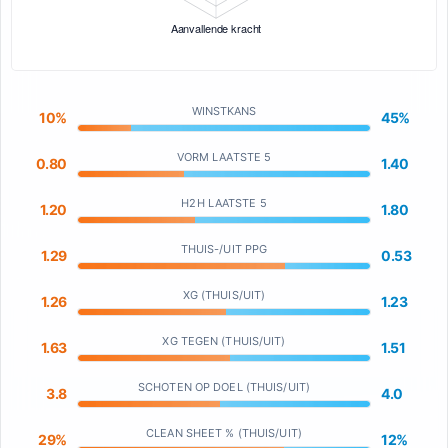
WINSTKANS
10%
45%
VORM LAATSTE 5
0.80
1.40
H2H LAATSTE 5
1.20
1.80
THUIS-/UIT PPG
1.29
0.53
XG (THUIS/UIT)
1.26
1.23
XG TEGEN (THUIS/UIT)
1.63
1.51
SCHOTEN OP DOEL (THUIS/UIT)
3.8
4.0
CLEAN SHEET % (THUIS/UIT)
29%
12%