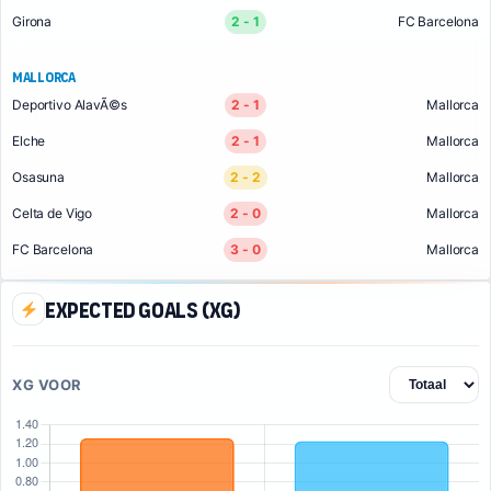
Girona
2 - 1
FC Barcelona
Mallorca
Deportivo AlavÃ©s
2 - 1
Mallorca
Elche
2 - 1
Mallorca
Osasuna
2 - 2
Mallorca
Celta de Vigo
2 - 0
Mallorca
FC Barcelona
3 - 0
Mallorca
Expected Goals (xG)
XG VOOR