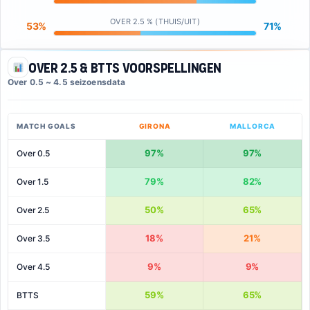
OVER 2.5 % (THUIS/UIT)
53%
71%
Over 2.5 & BTTS Voorspellingen
Over 0.5 ~ 4.5 seizoensdata
MATCH GOALS
GIRONA
MALLORCA
97%
97%
Over 0.5
79%
82%
Over 1.5
50%
65%
Over 2.5
18%
21%
Over 3.5
9%
9%
Over 4.5
59%
65%
BTTS