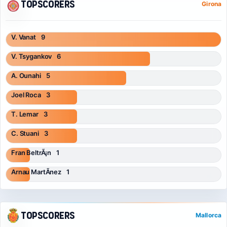
Topscorers
Girona
V. Vanat
9
V. Tsygankov
6
A. Ounahi
5
Joel Roca
3
T. Lemar
3
C. Stuani
3
Fran BeltrÃ¡n
1
Arnau MartÃ­nez
1
Topscorers
Mallorca