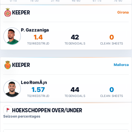
Keeper
Girona
P. Gazzaniga
1.4
42
0
TG/WEDSTRIJD
TEGENGOALS
CLEAN SHEETS
Keeper
Mallorca
Leo RomÃ¡n
1.57
44
0
TG/WEDSTRIJD
TEGENGOALS
CLEAN SHEETS
Hoekschoppen Over/Under
Seizoen percentages