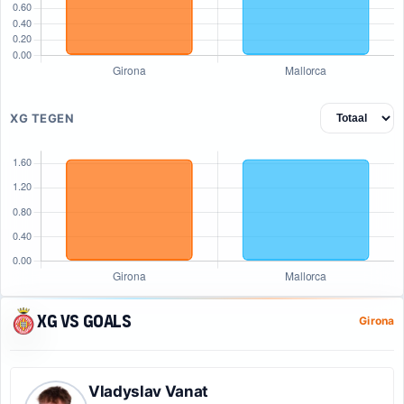
XG TEGEN
xG vs Goals
Girona
Vladyslav Vanat