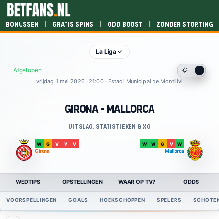
|
|
|
Bonussen
Gratis spins
Odd boost
Zonder storting
La Liga
Afgelopen
vrijdag 1 mei 2026 · 21:00 · Estadi Municipal de Montilivi
Girona - Mallorca
Uitslag, statistieken & xG
W
G
V
V
V
W
W
G
V
W
Girona
Mallorca
WEDTIPS
OPSTELLINGEN
WAAR OP TV?
ODDS
VOORSPELLINGEN
GOALS
HOEKSCHOPPEN
SPELERS
SCHOTE