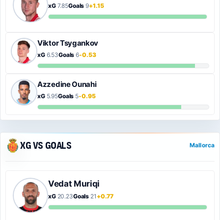
xG
7.85
Goals
9
+1.15
Viktor Tsygankov
xG
6.53
Goals
6
-0.53
Azzedine Ounahi
xG
5.95
Goals
5
-0.95
xG vs Goals
Mallorca
Vedat Muriqi
xG
20.23
Goals
21
+0.77