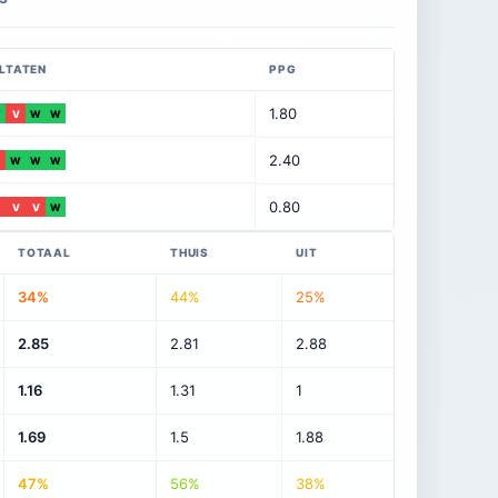
LTATEN
PPG
1.80
W
V
W
W
2.40
W
W
W
0.80
V
V
W
TOTAAL
THUIS
UIT
34%
44%
25%
2.85
2.81
2.88
1.16
1.31
1
1.69
1.5
1.88
47%
56%
38%