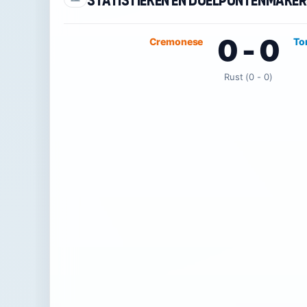
Statistieken en doelpuntenmake
0 - 0
Cremonese
To
Rust (0 - 0)