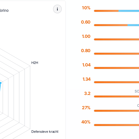
10%
i
0.60
1.00
0.80
1.04
1.34
SC
3.2
C
27%
40%