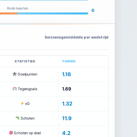
Rode kaarten
0
Seizoensgemiddelde per wedstrijd
STATISTIEK
TORINO
1.16
Doelpunten
1.69
Tegengoals
1.32
xG
11.9
Schoten
4.2
Schoten op doel