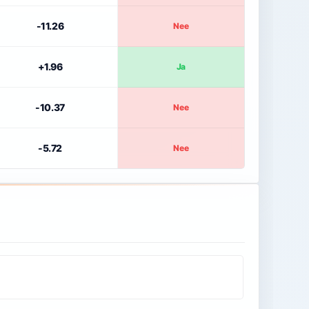
-11.26
Nee
+1.96
Ja
-10.37
Nee
-5.72
Nee