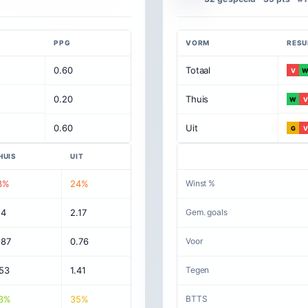
PPG
VORM
RESU
0.60
Totaal
V
0.20
Thuis
W
V
0.60
Uit
G
V
HUIS
UIT
3%
24%
Winst %
.4
2.17
Gem. goals
.87
0.76
Voor
.53
1.41
Tegen
3%
35%
BTTS