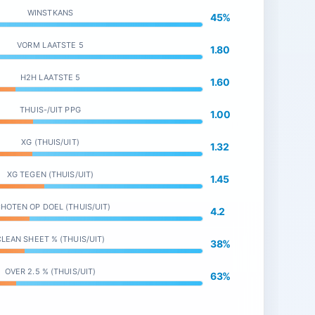
WINSTKANS
45%
VORM LAATSTE 5
1.80
H2H LAATSTE 5
1.60
THUIS-/UIT PPG
1.00
XG (THUIS/UIT)
1.32
XG TEGEN (THUIS/UIT)
1.45
HOTEN OP DOEL (THUIS/UIT)
4.2
LEAN SHEET % (THUIS/UIT)
38%
OVER 2.5 % (THUIS/UIT)
63%