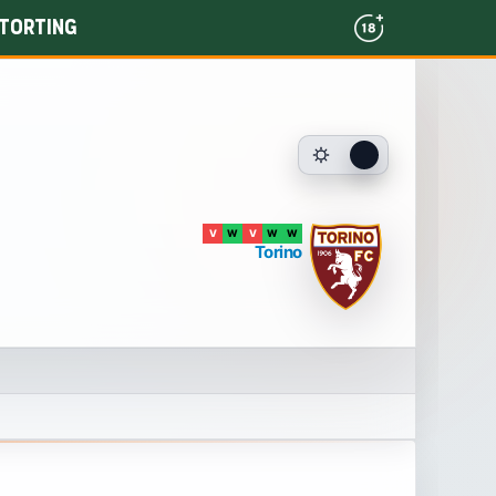
torting
V
W
V
W
W
Torino