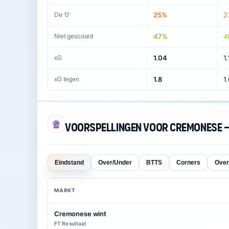
De '0'
25%
2
Niet gescoord
47%
4
xG
1.04
1.
xG tegen
1.8
1
Voorspellingen voor Cremonese –
Eindstand
Over/Under
BTTS
Corners
Over
MARKT
Cremonese wint
FT Resultaat