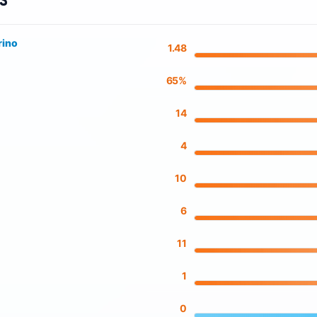
rs
rino
1.48
65%
14
4
10
6
11
1
0