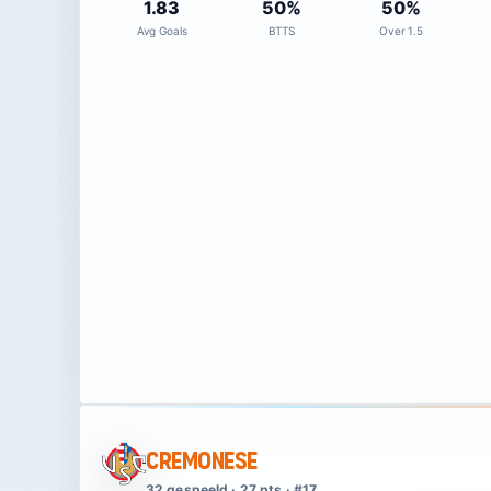
1.83
50%
50%
Avg Goals
BTTS
Over 1.5
Cremonese
32 gespeeld · 27 pts · #17