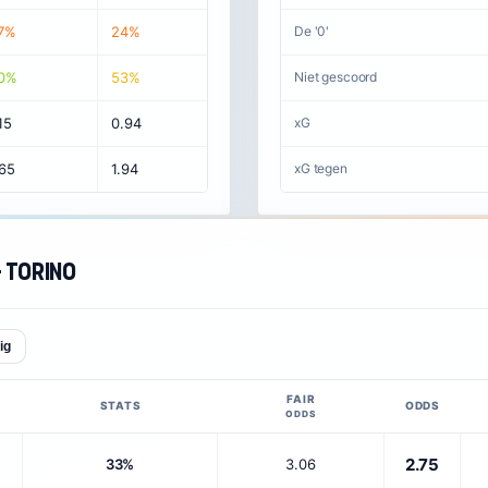
7%
24%
De '0'
0%
53%
Niet gescoord
15
0.94
xG
.65
1.94
xG tegen
 Torino
ig
FAIR
STATS
ODDS
ODDS
2.75
33%
3.06