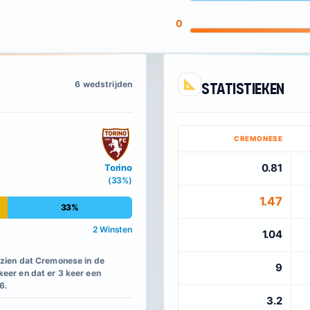
0
6 wedstrijden
Statistieken
CREMONESE
0.81
Torino
(33%)
1.47
33%
2 Winsten
1.04
 zien dat Cremonese in de
9
eer en dat er 3 keer een
6.
3.2