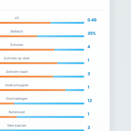
xG
0.49
Balbezit
35%
Schoten
4
Schoten op doel
1
Schoten naast
3
Hoekschoppen
1
Overtredingen
12
Buitenspel
1
Gele kaarten
3