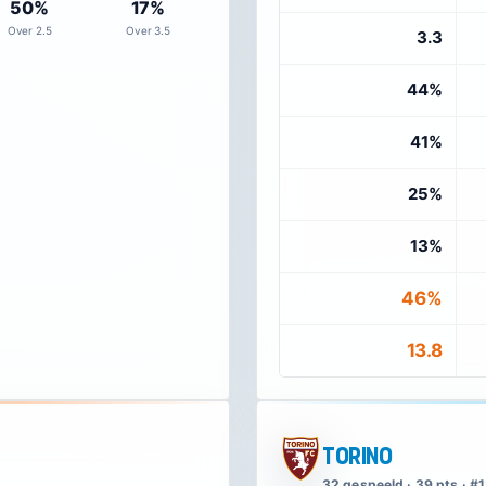
50%
17%
Over 2.5
Over 3.5
3.3
44%
41%
25%
13%
46%
13.8
Torino
32 gespeeld · 39 pts · #