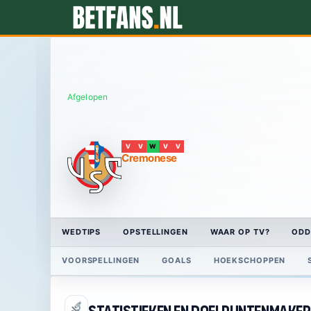
Afgelopen
V
V
W
V
V
Cremonese
WEDTIPS
OPSTELLINGEN
WAAR OP TV?
ODD
VOORSPELLINGEN
GOALS
HOEKSCHOPPEN