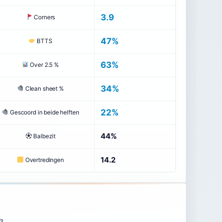
3.9
Corners
47%
BTTS
63%
Over 2.5 %
34%
Clean sheet %
22%
Gescoord in beide helften
44%
Balbezit
14.2
Overtredingen
13