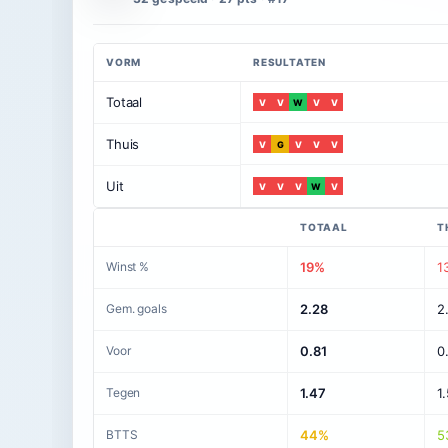
VORM
RESULTATEN
Totaal
V
V
W
V
V
Thuis
V
G
V
V
V
Uit
V
V
V
W
V
TOTAAL
T
Winst %
19%
1
Gem. goals
2.28
2
Voor
0.81
0
Tegen
1.47
1
BTTS
44%
5