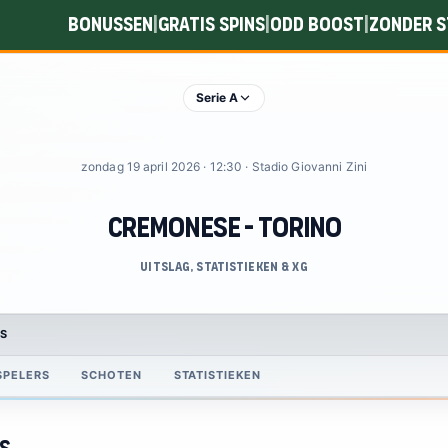
Bonussen
Gratis spins
Odd boost
Zonder s
|
|
|
Serie A
zondag 19 april 2026 · 12:30 · Stadio Giovanni Zini
Cremonese - Torino
Uitslag, statistieken & xG
S
SPELERS
SCHOTEN
STATISTIEKEN