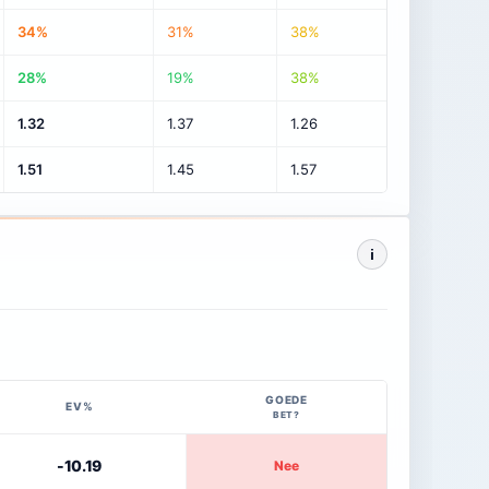
34%
31%
38%
28%
19%
38%
1.32
1.37
1.26
1.51
1.45
1.57
i
GOEDE
EV%
BET?
-10.19
Nee