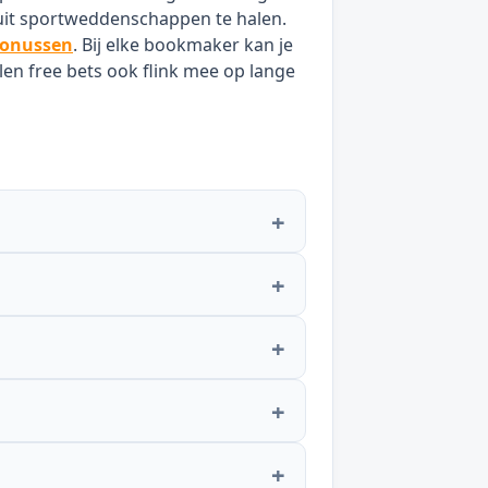
it sportweddenschappen te halen.
onussen
. Bij elke bookmaker kan je
en free bets ook flink mee op lange