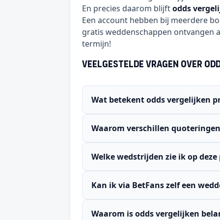
En precies daarom blijft
odds vergel
Een account hebben bij meerdere bo
gratis weddenschappen ontvangen als
termijn!
Veelgestelde vragen over odd
Wat betekent odds vergelijken pr
Waarom verschillen quoteringe
Welke wedstrijden zie ik op deze
Kan ik via BetFans zelf een wed
Waarom is odds vergelijken bela