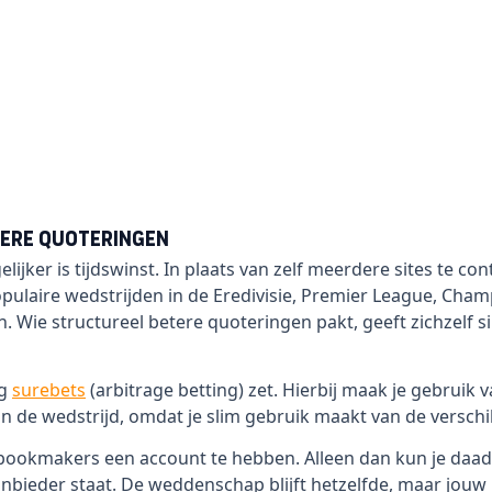
tere quoteringen
ijker is tijdswinst. In plaats van zelf meerdere sites te con
populaire wedstrijden in de Eredivisie, Premier League, Cha
en. Wie structureel betere quoteringen pakt, geeft zichzelf
ag
surebets
(arbitrage betting) zet. Hierbij maak je gebruik
an de wedstrijd, omdat je slim gebruik maakt van de versc
bookmakers een account te hebben. Alleen dan kun je daad
 aanbieder staat. De weddenschap blijft hetzelfde, maar jouw