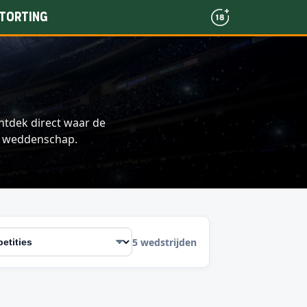
torting
ntdek direct waar de
er weddenschap.
5
wedstrijden