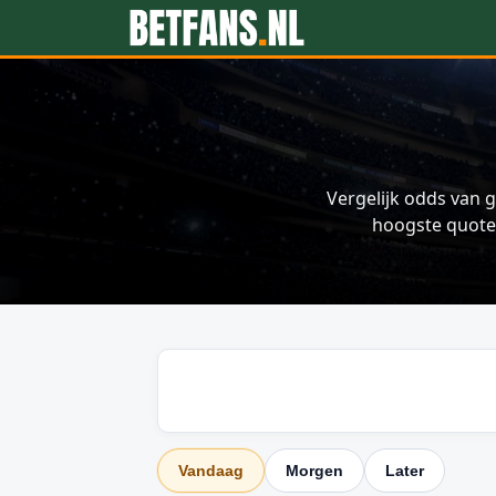
Vergelijk odds van 
hoogste quoter
Vandaag
Morgen
Later