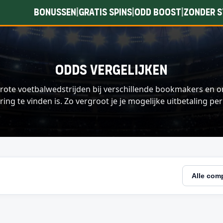
Bonussen
Gratis spins
Odd boost
Zonder s
|
|
|
ODDS VERGELIJKEN
grote voetbalwedstrijden bij verschillende bookmakers en o
ing te vinden is. Zo vergroot je je mogelijke uitbetaling p