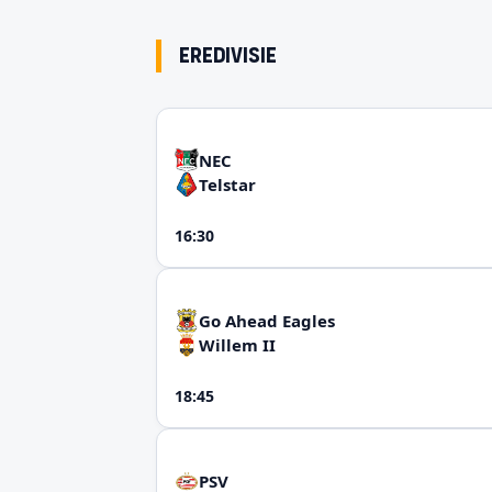
Eredivisie
NEC
Telstar
16:30
Go Ahead Eagles
Willem II
18:45
PSV