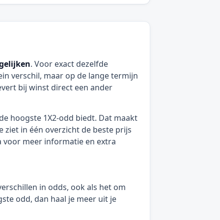
gelijken
. Voor exact dezelfde
n verschil, maar op de lange termijn
vert bij winst direct een ander
de hoogste 1X2-odd biedt. Dat maakt
iet in één overzicht de beste prijs
na voor meer informatie en extra
erschillen in odds, ook als het om
gste odd, dan haal je meer uit je