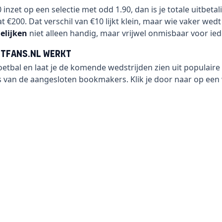
 inzet op een selectie met odd 1.90, dan is je totale uitbeta
€200. Dat verschil van €10 lijkt klein, maar wie vaker wed
elijken
niet alleen handig, maar vrijwel onmisbaar voor ie
etfans.nl werkt
oetbal en laat je de komende wedstrijden zien uit populaire
 van de aangesloten bookmakers. Klik je door naar op een w