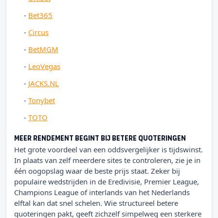
-
Bet365
-
Circus
-
BetMGM
-
LeoVegas
-
JACKS.NL
-
Tonybet
-
TOTO
Meer rendement begint bij betere quoteringen
Het grote voordeel van een oddsvergelijker is tijdswinst.
In plaats van zelf meerdere sites te controleren, zie je in
één oogopslag waar de beste prijs staat. Zeker bij
populaire wedstrijden in de Eredivisie, Premier League,
Champions League of interlands van het Nederlands
elftal kan dat snel schelen. Wie structureel betere
quoteringen pakt, geeft zichzelf simpelweg een sterkere