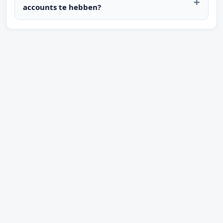
accounts te hebben?