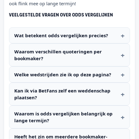
ook flink mee op lange termijn!
Veelgestelde vragen over odds vergelijken
Wat betekent odds vergelijken precies?
Waarom verschillen quoteringen per
bookmaker?
Welke wedstrijden zie ik op deze pagina?
Kan ik via BetFans zelf een weddenschap
plaatsen?
Waarom is odds vergelijken belangrijk op
lange termijn?
Heeft het zin om meerdere bookmaker-