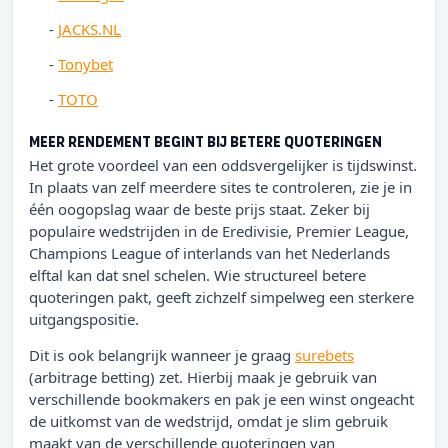
-
JACKS.NL
-
Tonybet
-
TOTO
Meer rendement begint bij betere quoteringen
Het grote voordeel van een oddsvergelijker is tijdswinst.
In plaats van zelf meerdere sites te controleren, zie je in
één oogopslag waar de beste prijs staat. Zeker bij
populaire wedstrijden in de Eredivisie, Premier League,
Champions League of interlands van het Nederlands
elftal kan dat snel schelen. Wie structureel betere
quoteringen pakt, geeft zichzelf simpelweg een sterkere
uitgangspositie.
Dit is ook belangrijk wanneer je graag
surebets
(arbitrage betting) zet. Hierbij maak je gebruik van
verschillende bookmakers en pak je een winst ongeacht
de uitkomst van de wedstrijd, omdat je slim gebruik
maakt van de verschillende quoteringen van