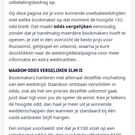
uitbetalingsbedrag op.
Op deze pagina zie je voor komende voetbalwedstrijden
snel welke bookmaker op dat moment de hoogste 1X2-
odd biedt. Dat maakt
odds vergelijken
eenvoudig,
zonder dat je handmatig meerdere bookmakers hoeft te
openen. Je ziet in één overzicht de beste prijs voor
thuiswinst, gelijkspel en uitwinst, waarna je kunt
doorklikken naar de wedstrijddetailpagina voor meer
informatie en extra wedmarkten.
Waarom odds vergelijken slim is
Bookmakers hanteren niet allemaal dezelfde inschatting
van een wedstrijd. Daardoor ontstaan verschillen in
odds, ook als het om precies dezelfde uitkomst gaat.
Juist daar ligt voor jou als speler de winst. Kies je telkens
de hoogste odd, dan haal je meer uit je winnende
weddenschappen dan wanneer je standaard bij één
vaste aanbieder blijft hangen.
Een simpel voorbeeld: stel dat je €100 inzet op een
selectie met odd 1.90, dan is je totale uitbetaling €190.