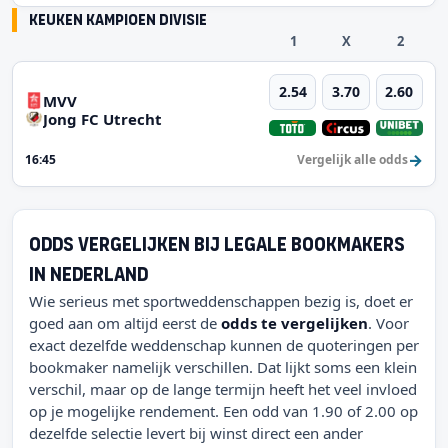
Keuken Kampioen Divisie
1
X
2
2.54
3.70
2.60
MVV
Jong FC Utrecht
→
16:45
Vergelijk alle odds
Odds vergelijken bij legale bookmakers
in Nederland
Wie serieus met sportweddenschappen bezig is, doet er
goed aan om altijd eerst de
odds te vergelijken
. Voor
exact dezelfde weddenschap kunnen de quoteringen per
bookmaker namelijk verschillen. Dat lijkt soms een klein
verschil, maar op de lange termijn heeft het veel invloed
op je mogelijke rendement. Een odd van 1.90 of 2.00 op
dezelfde selectie levert bij winst direct een ander