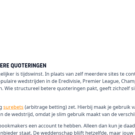
tere quoteringen
ijker is tijdswinst. In plaats van zelf meerdere sites te con
populaire wedstrijden in de Eredivisie, Premier League, Cha
en. Wie structureel betere quoteringen pakt, geeft zichzelf
ag
surebets
(arbitrage betting) zet. Hierbij maak je gebruik
an de wedstrijd, omdat je slim gebruik maakt van de versc
bookmakers een account te hebben. Alleen dan kun je daad
 aanbieder staat. De weddenschap blijft hetzelfde, maar jouw