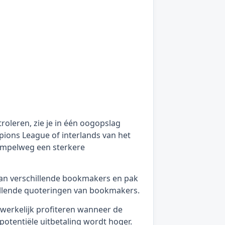
troleren, zie je in één oogopslag
mpions League of interlands van het
 simpelweg een sterkere
 van verschillende bookmakers en pak
hillende quoteringen van bookmakers.
werkelijk profiteren wanneer de
 potentiële uitbetaling wordt hoger.