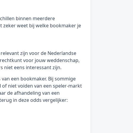
schillen binnen meerdere
et zeker weet bij welke bookmaker je
 relevant zijn voor de Nederlandse
 terechtkunt voor jouw weddenschap,
 niet eens interessant zijn.
els van een bookmaker. Bij sommige
 of niet voiden van een speler-markt
maar de afhandeling van een
rug in deze odds vergelijker: