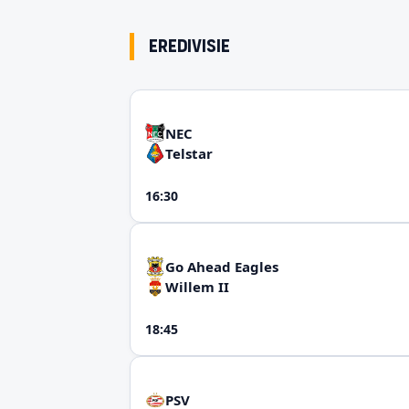
Eredivisie
NEC
Telstar
16:30
Go Ahead Eagles
Willem II
18:45
PSV