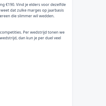
ling €190. Vind je elders voor dezelfde
t weet dat zulke marges op jaarbasis
dereen die slimmer wil wedden.
 competities. Per wedstrijd tonen we
edstrijd, dan kun je per duel veel