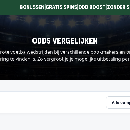
Bonussen
Gratis spins
Odd boost
Zonder s
|
|
|
ODDS VERGELIJKEN
grote voetbalwedstrijden bij verschillende bookmakers en o
ing te vinden is. Zo vergroot je je mogelijke uitbetaling p