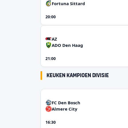
Fortuna Sittard
20:00
AZ
ADO Den Haag
21:00
Keuken Kampioen Divisie
FC Den Bosch
Almere City
16:30