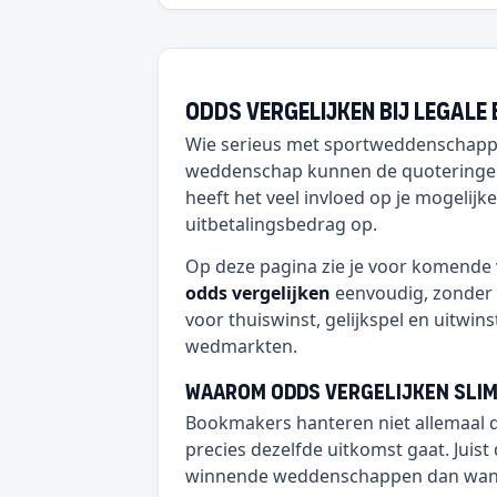
Odds vergelijken bij legale
Wie serieus met sportweddenschappen
weddenschap kunnen de quoteringen p
heeft het veel invloed op je mogelijk
uitbetalingsbedrag op.
Op deze pagina zie je voor komende
odds vergelijken
eenvoudig, zonder d
voor thuiswinst, gelijkspel en uitwi
wedmarkten.
Waarom odds vergelijken slim
Bookmakers hanteren niet allemaal de
precies dezelfde uitkomst gaat. Juist 
winnende weddenschappen dan wannee