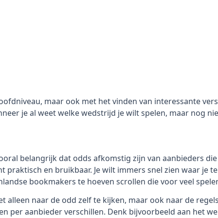
ofdniveau, maar ook met het vinden van interessante ver
neer je al weet welke wedstrijd je wilt spelen, maar nog ni
s
oral belangrijk dat odds afkomstig zijn van aanbieders die
t praktisch en bruikbaar. Je wilt immers snel zien waar je
nlandse bookmakers te hoeven scrollen die voor veel spelers
iet alleen naar de odd zelf te kijken, maar ook naar de reg
 per aanbieder verschillen. Denk bijvoorbeeld aan het wel