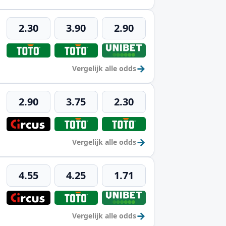
2.30
3.90
2.90
→
Vergelijk alle odds
2.90
3.75
2.30
→
Vergelijk alle odds
4.55
4.25
1.71
→
Vergelijk alle odds