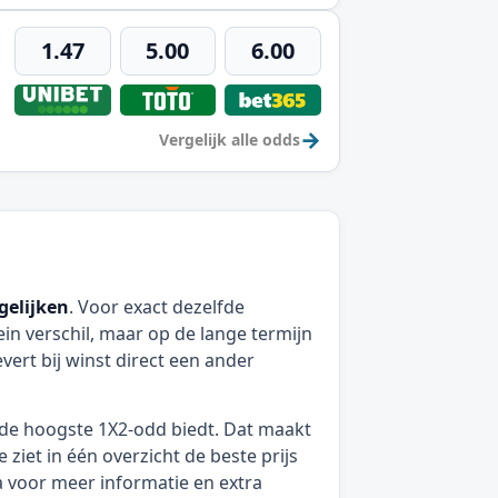
1.47
5.00
6.00
→
Vergelijk alle odds
gelijken
. Voor exact dezelfde
n verschil, maar op de lange termijn
vert bij winst direct een ander
de hoogste 1X2-odd biedt. Dat maakt
iet in één overzicht de beste prijs
na voor meer informatie en extra