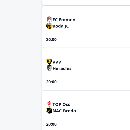
FC Emmen
Roda JC
20:00
VVV
Heracles
20:00
TOP Oss
NAC Breda
20:00