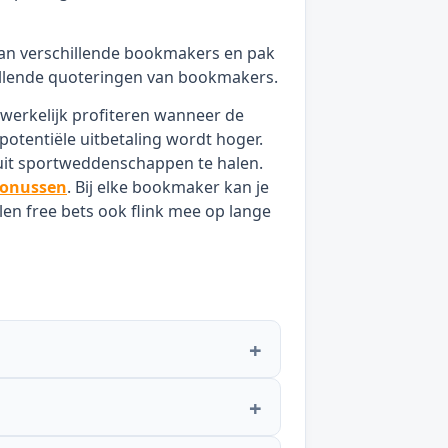
 van verschillende bookmakers en pak
hillende quoteringen van bookmakers.
werkelijk profiteren wanneer de
 potentiële uitbetaling wordt hoger.
it sportweddenschappen te halen.
onussen
. Bij elke bookmaker kan je
en free bets ook flink mee op lange