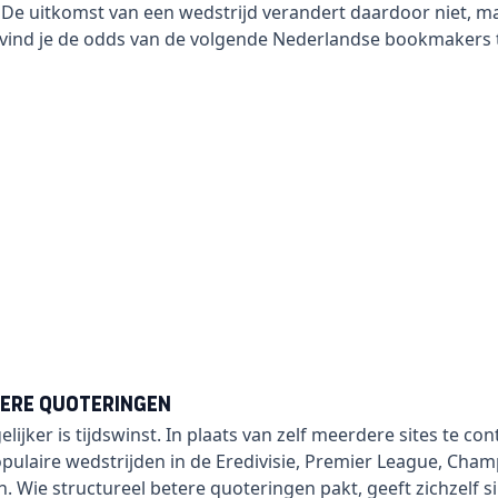
nt. De uitkomst van een wedstrijd verandert daardoor niet, 
nd je de odds van de volgende Nederlandse bookmakers te
tere quoteringen
ijker is tijdswinst. In plaats van zelf meerdere sites te con
populaire wedstrijden in de Eredivisie, Premier League, Cha
en. Wie structureel betere quoteringen pakt, geeft zichzelf