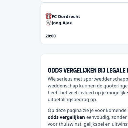
FC Dordrecht
Jong Ajax
20:00
Odds vergelijken bij legale
Wie serieus met sportweddenschappen
weddenschap kunnen de quoteringen p
heeft het veel invloed op je mogelijk
uitbetalingsbedrag op.
Op deze pagina zie je voor komende
odds vergelijken
eenvoudig, zonder d
voor thuiswinst, gelijkspel en uitwi