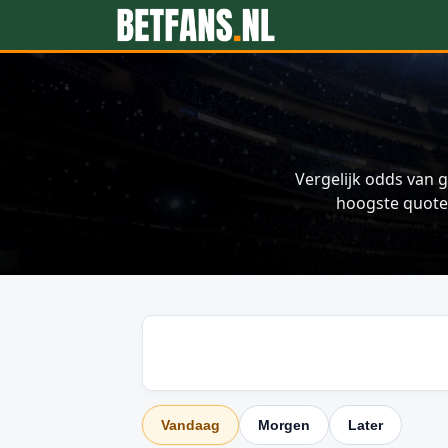
Vergelijk odds van 
hoogste quoter
Vandaag
Morgen
Later