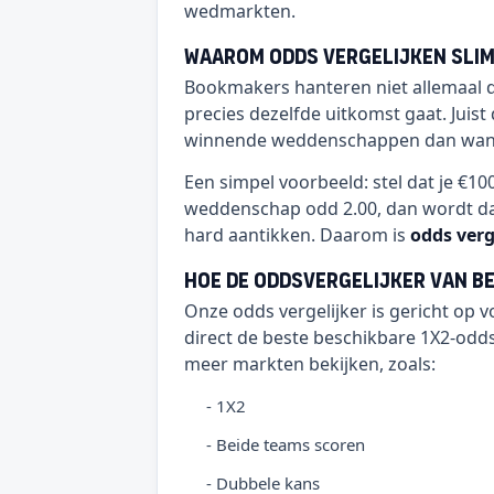
wedmarkten.
Waarom odds vergelijken slim
Bookmakers hanteren niet allemaal de
precies dezelfde uitkomst gaat. Juist 
winnende weddenschappen dan wannee
Een simpel voorbeeld: stel dat je €100
weddenschap odd 2.00, dan wordt dat 
hard aantikken. Daarom is
odds verg
Hoe de oddsvergelijker van B
Onze odds vergelijker is gericht op v
direct de beste beschikbare 1X2-odds
meer markten bekijken, zoals:
- 1X2
- Beide teams scoren
- Dubbele kans