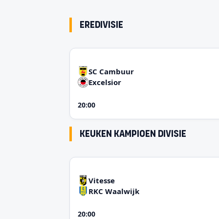
Eredivisie
SC Cambuur
Excelsior
20:00
Keuken Kampioen Divisie
Vitesse
RKC Waalwijk
20:00