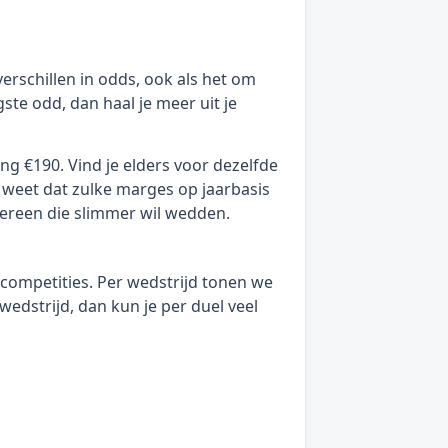
erschillen in odds, ook als het om
gste odd, dan haal je meer uit je
ling €190. Vind je elders voor dezelfde
t weet dat zulke marges op jaarbasis
dereen die slimmer wil wedden.
 competities. Per wedstrijd tonen we
edstrijd, dan kun je per duel veel