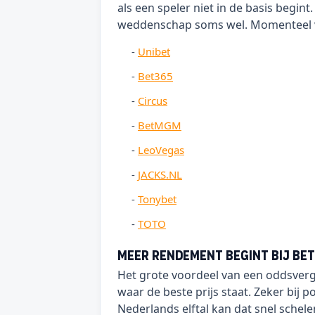
als een speler niet in de basis begi
weddenschap soms wel. Momenteel vi
-
Unibet
-
Bet365
-
Circus
-
BetMGM
-
LeoVegas
-
JACKS.NL
-
Tonybet
-
TOTO
Meer rendement begint bij be
Het grote voordeel van een oddsvergel
waar de beste prijs staat. Zeker bij 
Nederlands elftal kan dat snel schel