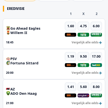
Eredivisie
1
X
2
1.60
4.75
6.00
Go Ahead Eagles
Willem II
→
18:45
Vergelijk alle odds
1.19
9.50
17.00
PSV
Fortuna Sittard
→
20:00
Vergelijk alle odds
1.41
5.60
8.00
AZ
ADO Den Haag
→
21:00
Vergelijk alle odds