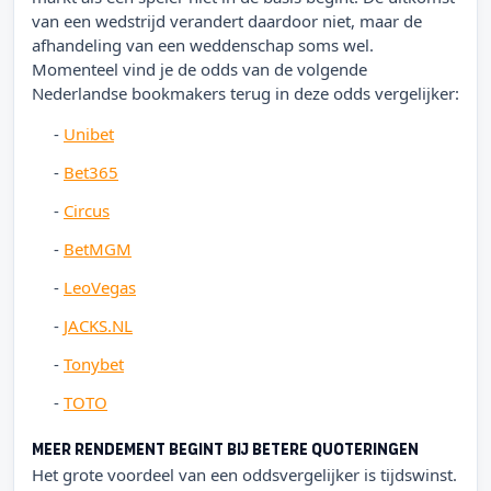
van een wedstrijd verandert daardoor niet, maar de
afhandeling van een weddenschap soms wel.
Momenteel vind je de odds van de volgende
Nederlandse bookmakers terug in deze odds vergelijker:
-
Unibet
-
Bet365
-
Circus
-
BetMGM
-
LeoVegas
-
JACKS.NL
-
Tonybet
-
TOTO
Meer rendement begint bij betere quoteringen
Het grote voordeel van een oddsvergelijker is tijdswinst.