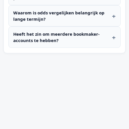
Waarom is odds vergelijken belangrijk op
lange termijn?
Heeft het zin om meerdere bookmaker-
accounts te hebben?