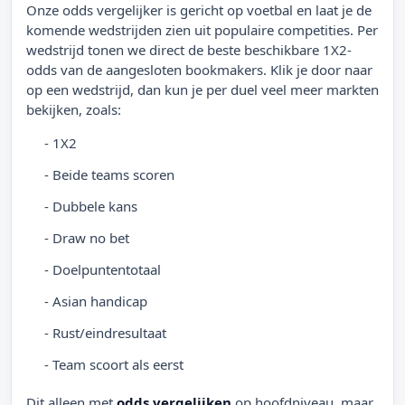
Onze odds vergelijker is gericht op voetbal en laat je de
komende wedstrijden zien uit populaire competities. Per
wedstrijd tonen we direct de beste beschikbare 1X2-
odds van de aangesloten bookmakers. Klik je door naar
op een wedstrijd, dan kun je per duel veel meer markten
bekijken, zoals:
- 1X2
- Beide teams scoren
- Dubbele kans
- Draw no bet
- Doelpuntentotaal
- Asian handicap
- Rust/eindresultaat
- Team scoort als eerst
Dit alleen met
odds vergelijken
op hoofdniveau, maar