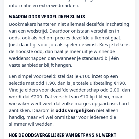
informatie en extra wedmarkten.
Waarom odds vergelijken slim is
Bookmakers hanteren niet allemaal dezelfde inschatting
van een wedstrijd. Daardoor ontstaan verschillen in
odds, ook als het om precies dezelfde uitkomst gaat.
Juist daar ligt voor jou als speler de winst. Kies je telkens
de hoogste odd, dan haal je meer uit je winnende
weddenschappen dan wanneer je standaard bij één
vaste aanbieder blijft hangen.
Een simpel voorbeeld: stel dat je €100 inzet op een
selectie met odd 1.90, dan is je totale uitbetaling €190.
Vind je elders voor dezelfde weddenschap odd 2.00, dan
wordt dat €200. Dat verschil van €10 lijkt klein, maar
wie vaker wedt weet dat zulke marges op jaarbasis hard
aantikken. Daarom is
odds vergelijken
niet alleen
handig, maar vrijwel onmisbaar voor iedereen die
slimmer wil wedden.
Hoe de oddsvergelijker van Betfans.nl werkt