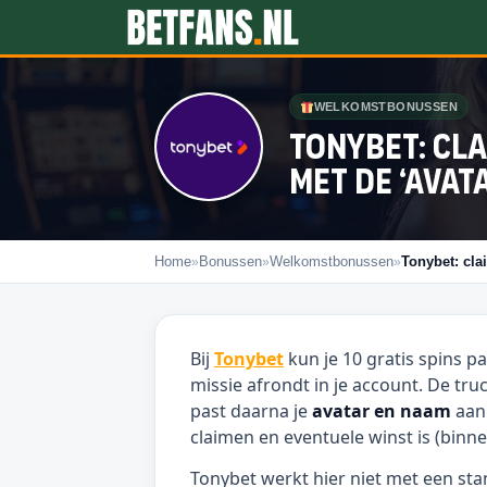
WELKOMSTBONUSSEN
TONYBET: CLA
MET DE ‘AVAT
Home
Bonussen
Welkomstbonussen
Tonybet: cla
»
»
»
Bij
Tonybet
kun je 10 gratis spins p
missie afrondt in je account. De truc
past daarna je
avatar en naam
aan.
claimen en eventuele winst is (binne
Tonybet werkt hier niet met een st