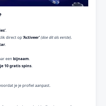
?
ies’
.
lik direct op
‘Activeer’
(doe dit als eerste)
.
tar
.
aar een
bijnaam
.
je 10 gratis spins
.
oordat je je profiel aanpast.