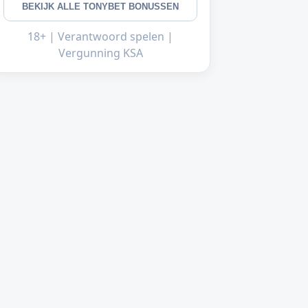
BEKIJK ALLE TONYBET BONUSSEN
18+ | Verantwoord spelen |
Vergunning KSA