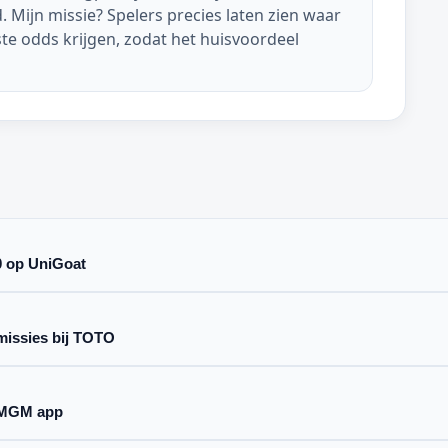
 Mijn missie? Spelers precies laten zien waar
te odds krijgen, zodat het huisvoordeel
0 op UniGoat
-missies bij TOTO
etMGM app