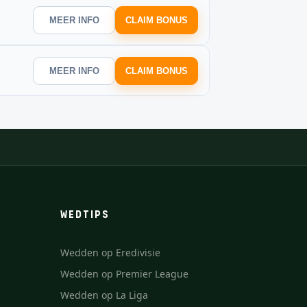
MEER INFO
CLAIM BONUS
MEER INFO
CLAIM BONUS
WEDTIPS
Wedden op Eredivisie
Wedden op Premier League
Wedden op La Liga