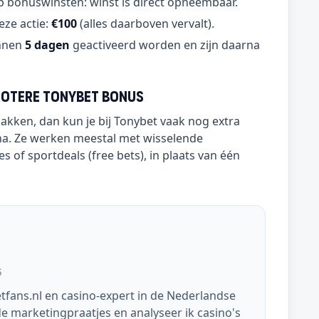
 bonuswinsten: winst is direct opneembaar.
eze actie:
€100
(alles daarboven vervalt).
innen
5 dagen
geactiveerd worden en zijn daarna
ROTERE TONYBET BONUS
pakken, dan kun je bij Tonybet vaak nog extra
na. Ze werken meestal met wisselende
 of sportdeals (free bets), in plaats van één
6
tfans.nl en casino-expert in de Nederlandse
de marketingpraatjes en analyseer ik casino's