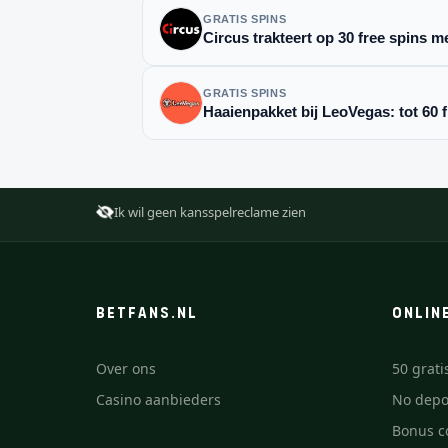
GRATIS SPINS
Circus trakteert op 30 free spins 
GRATIS SPINS
Haaienpakket bij LeoVegas: tot 60 
Ik wil geen kansspelreclame zien
BETFANS.NL
ONLIN
Over ons
50 grati
Casino aanbieders
No depo
Bonus c