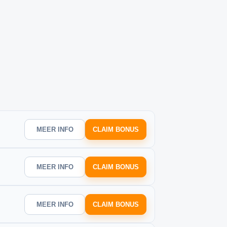
MEER INFO
CLAIM BONUS
MEER INFO
CLAIM BONUS
MEER INFO
CLAIM BONUS