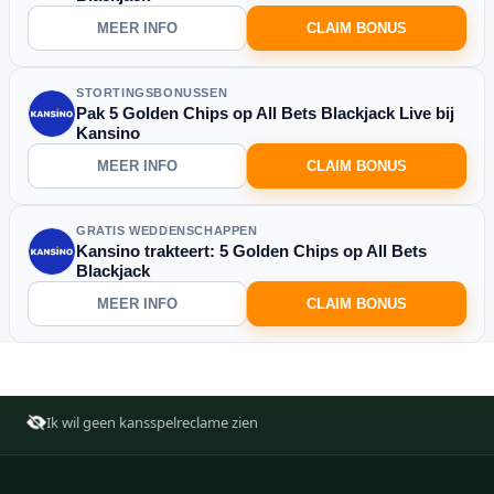
MEER INFO
CLAIM BONUS
STORTINGSBONUSSEN
Pak 5 Golden Chips op All Bets Blackjack Live bij
Kansino
MEER INFO
CLAIM BONUS
GRATIS WEDDENSCHAPPEN
Kansino trakteert: 5 Golden Chips op All Bets
Blackjack
MEER INFO
CLAIM BONUS
Ik wil geen kansspelreclame zien