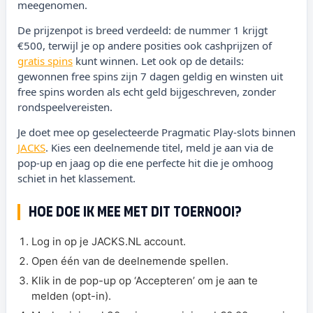
meegenomen.
De prijzenpot is breed verdeeld: de nummer 1 krijgt
€500, terwijl je op andere posities ook cashprijzen of
gratis spins
kunt winnen. Let ook op de details:
gewonnen free spins zijn 7 dagen geldig en winsten uit
free spins worden als echt geld bijgeschreven, zonder
rondspeelvereisten.
Je doet mee op geselecteerde Pragmatic Play-slots binnen
JACKS
. Kies een deelnemende titel, meld je aan via de
pop-up en jaag op die ene perfecte hit die je omhoog
schiet in het klassement.
HOE DOE IK MEE MET DIT TOERNOOI?
Log in op je JACKS.NL account.
Open één van de deelnemende spellen.
Klik in de pop-up op ‘Accepteren’ om je aan te
melden (opt-in).