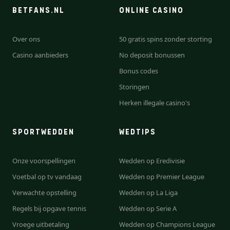
BETFANS.NL
ONLINE CASINO
Over ons
50 gratis spins zonder storting
Casino aanbieders
No deposit bonussen
Bonus codes
Storingen
Herken illegale casino's
SPORTWEDDEN
WEDTIPS
Onze voorspellingen
Wedden op Eredivisie
Voetbal op tv vandaag
Wedden op Premier League
Verwachte opstelling
Wedden op La Liga
Regels bij opgave tennis
Wedden op Serie A
Vroege uitbetaling
Wedden op Champions League