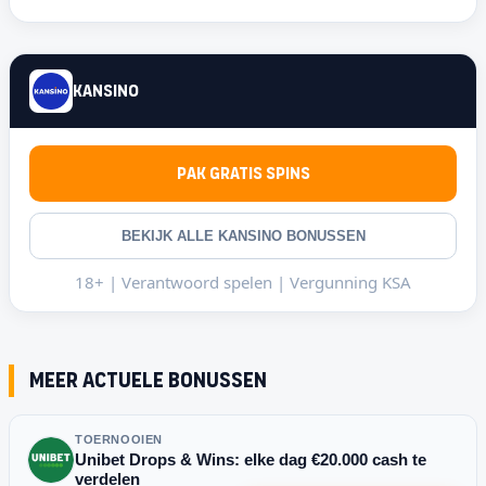
KANSINO
PAK GRATIS SPINS
BEKIJK ALLE KANSINO BONUSSEN
18+ | Verantwoord spelen | Vergunning KSA
MEER ACTUELE BONUSSEN
TOERNOOIEN
Unibet Drops & Wins: elke dag €20.000 cash te
verdelen