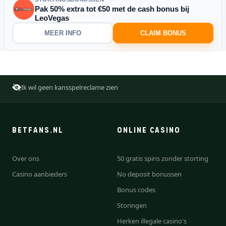
Pak 50% extra tot €50 met de cash bonus bij
LeoVegas
MEER INFO
CLAIM BONUS
Ik wil geen kansspelreclame zien
BETFANS.NL
ONLINE CASINO
Over ons
50 gratis spins zonder storting
Casino aanbieders
No deposit bonussen
Bonus codes
Storingen
Herken illegale casino's