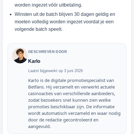
worden ingezet vóór uitbetaling.
Winsten uit de batch blijven 30 dagen geldig en
moeten volledig worden ingezet voordat je een
volgende batch speelt.
GESCHREVEN DOOR
Karlo
Laatst bijgewerkt op 3 juni 2026
Karlo is de digitale promotiespecialist van
Betfans. Hij verzamelt en verwerkt actuele
casinoacties van verschillende aanbieders,
zodat bezoekers snel kunnen zien welke
promoties beschikbaar zijn. De informatie
wordt automatisch verzameld en waar nodig
door de redactie gecontroleerd en
aangevuld.