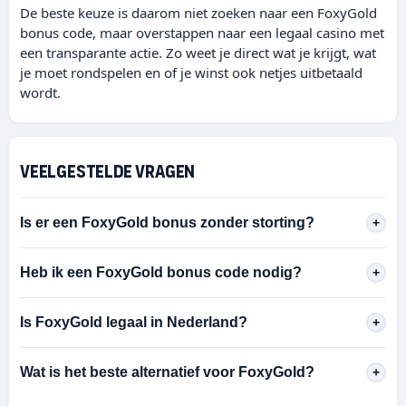
De beste keuze is daarom niet zoeken naar een FoxyGold
bonus code, maar overstappen naar een legaal casino met
een transparante actie. Zo weet je direct wat je krijgt, wat
je moet rondspelen en of je winst ook netjes uitbetaald
wordt.
Veelgestelde vragen
Is er een FoxyGold bonus zonder storting?
+
Heb ik een FoxyGold bonus code nodig?
+
Is FoxyGold legaal in Nederland?
+
Wat is het beste alternatief voor FoxyGold?
+