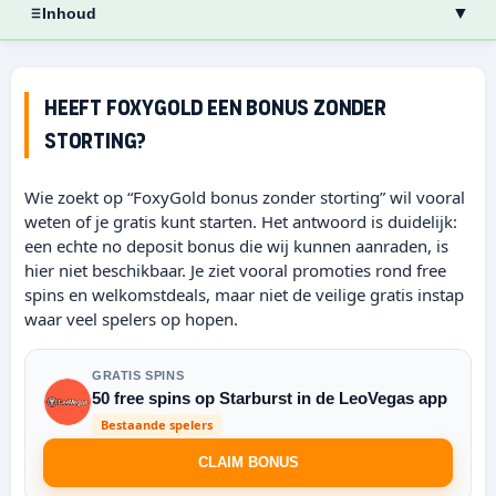
▼
Inhoud
HEEFT FOXYGOLD EEN BONUS ZONDER
STORTING?
Wie zoekt op “FoxyGold bonus zonder storting” wil vooral
weten of je gratis kunt starten. Het antwoord is duidelijk:
een echte no deposit bonus die wij kunnen aanraden, is
hier niet beschikbaar. Je ziet vooral promoties rond free
spins en welkomstdeals, maar niet de veilige gratis instap
waar veel spelers op hopen.
GRATIS SPINS
50 free spins op Starburst in de LeoVegas app
Bestaande spelers
CLAIM BONUS