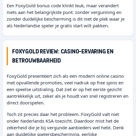
Een FoxyGold bonus code klinkt leuk, maar verandert
niets aan het belangrijkste punt: zonder vergunning en
zonder duidelijke bescherming is dit niet de plek waar je
als Nederlandse speler je gratis start wilt pakken.
FOXYGOLD REVIEW: CASINO-ERVARING EN
BETROUWBAARHEID
FoxyGold presenteert zich als een modern online casino
met opvallende promoties, veel nadruk op free spins en
een speelse uitstraling. Dat ziet er op het eerste gezicht
aantrekkelijk uit, zeker als je houdt van snel registreren en
direct doorspelen.
Toch zit precies daar het probleem. FoxyGold valt niet
onder Nederlands KSA-toezicht. Daardoor mist het de
zekerheid die je bij vergunde aanbieders wel hebt. Denk
aan duidelijke spelersbescherming, eerlijke