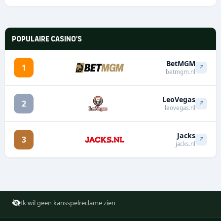
Populaire Casino's
BetMGM
1
↗
betmgm.nl
LeoVegas
2
↗
leovegas.nl
Jacks
3
↗
jacks.nl
Ik wil geen kansspelreclame zien