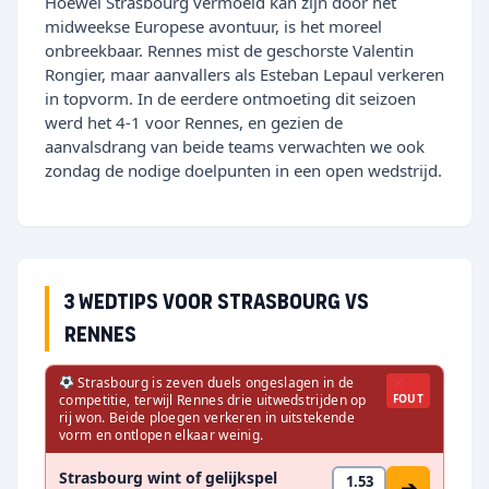
Hoewel Strasbourg vermoeid kan zijn door het
midweekse Europese avontuur, is het moreel
onbreekbaar. Rennes mist de geschorste Valentin
Rongier, maar aanvallers als Esteban Lepaul verkeren
in topvorm. In de eerdere ontmoeting dit seizoen
werd het 4-1 voor Rennes, en gezien de
aanvalsdrang van beide teams verwachten we ook
zondag de nodige doelpunten in een open wedstrijd.
3 wedtips voor Strasbourg vs
Rennes
Strasbourg is zeven duels ongeslagen in de
competitie, terwijl Rennes drie uitwedstrijden op
FOUT
rij won. Beide ploegen verkeren in uitstekende
vorm en ontlopen elkaar weinig.
Strasbourg wint of gelijkspel
1.53
➔