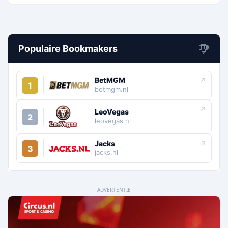
Populaire Bookmakers
BetMGM
↗
1
betmgm.nl
↗
LeoVegas
2
leovegas.nl
Jacks
↗
3
jacks.nl
ADVERTENTIE