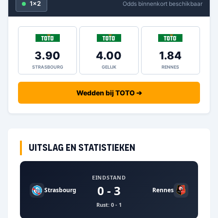
1x2
Odds binnenkort beschikbaar
3.90
4.00
1.84
STRASBOURG
GELIJK
RENNES
Wedden bij TOTO ➔
Uitslag en statistieken
EINDSTAND
0 - 3
Strasbourg
Rennes
Rust: 0 - 1