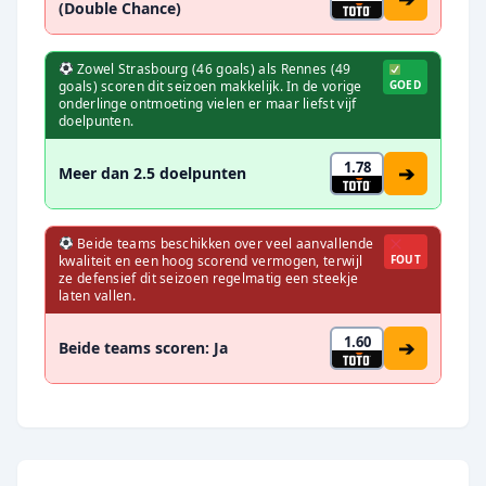
(Double Chance)
Zowel Strasbourg (46 goals) als Rennes (49
goals) scoren dit seizoen makkelijk. In de vorige
GOED
onderlinge ontmoeting vielen er maar liefst vijf
doelpunten.
1.78
➔
Meer dan 2.5 doelpunten
Beide teams beschikken over veel aanvallende
kwaliteit en een hoog scorend vermogen, terwijl
FOUT
ze defensief dit seizoen regelmatig een steekje
laten vallen.
1.60
➔
Beide teams scoren: Ja