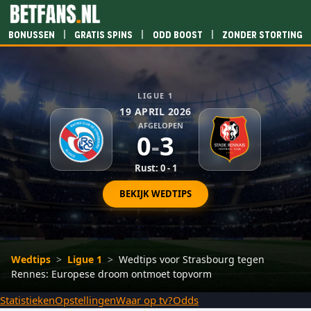
|
|
|
Bonussen
Gratis spins
Odd boost
Zonder storting
LIGUE 1
19 APRIL 2026
AFGELOPEN
0
-
3
Rust: 0 - 1
BEKIJK WEDTIPS
Wedtips
>
Ligue 1
>
Wedtips voor Strasbourg tegen
Rennes: Europese droom ontmoet topvorm
Statistieken
Opstellingen
Waar op tv?
Odds