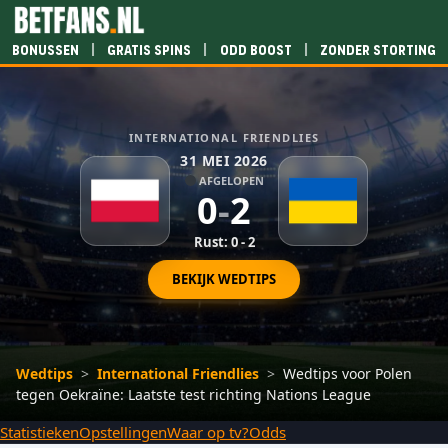
|
|
|
Bonussen
Gratis spins
Odd boost
Zonder storting
INTERNATIONAL FRIENDLIES
31 MEI 2026
AFGELOPEN
0
-
2
Rust: 0 - 2
BEKIJK WEDTIPS
Wedtips
>
International Friendlies
>
Wedtips voor Polen
tegen Oekraïne: Laatste test richting Nations League
Statistieken
Opstellingen
Waar op tv?
Odds