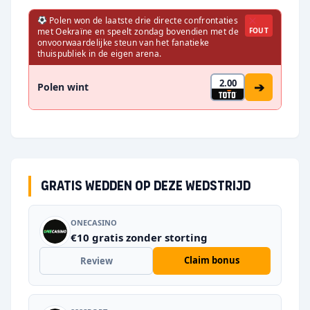
Polen won de laatste drie directe confrontaties
met Oekraïne en speelt zondag bovendien met de
FOUT
onvoorwaardelijke steun van het fanatieke
thuispubliek in de eigen arena.
2.00
➔
Polen wint
Gratis wedden op deze wedstrijd
ONECASINO
€10 gratis zonder storting
Claim bonus
Review