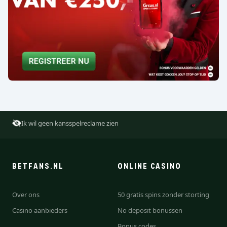
Ik wil geen kansspelreclame zien
BETFANS.NL
ONLINE CASINO
Over ons
50 gratis spins zonder storting
Casino aanbieders
No deposit bonussen
Bonus codes