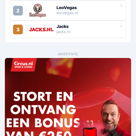
↗
LeoVegas
2
leovegas.nl
Jacks
↗
3
jacks.nl
ADVERTENTIE