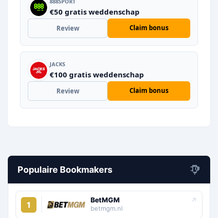
888SPORT
€50 gratis weddenschap
Claim bonus
Review
JACKS
€100 gratis weddenschap
Claim bonus
Review
Populaire Bookmakers
BetMGM
↗
1
betmgm.nl