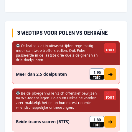
3 wedtips voor Polen vs Oekraïne
Oekraïne ziet in uitwedstrijden regelmatig
meer dan twee treffers vallen. Ook Polen
FOUT
passeerde in de laatste drie duels de grens van
drie doelpunten.
1.95
➔
Meer dan 2.5 doelpunten
Beide ploegen willen zich offensief bewijzen
na WK-tegenslagen. Polen en Oekraïne vonden
FOUT
zeer makkelijk het net in hun meest recente
vriendschappelijke ontmoetingen.
1.80
➔
Beide teams scoren (BTTS)