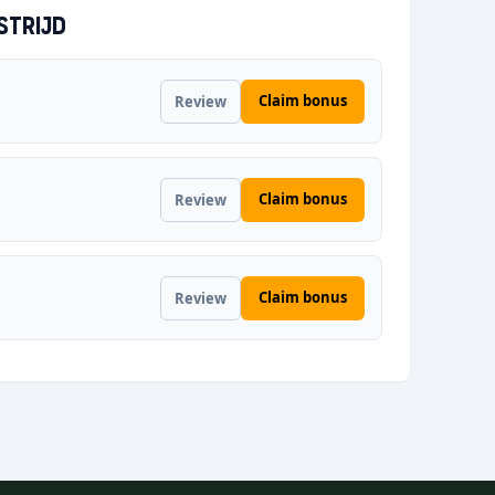
strijd
Claim bonus
Review
Claim bonus
Review
Claim bonus
Review