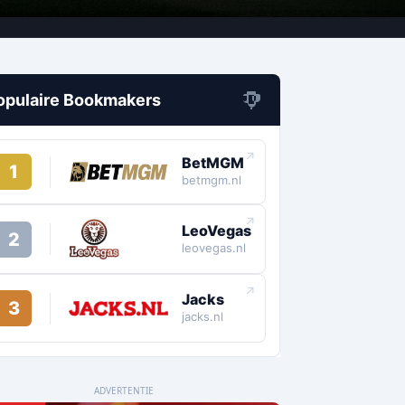
opulaire Bookmakers
↗
BetMGM
1
betmgm.nl
↗
LeoVegas
2
leovegas.nl
↗
Jacks
3
jacks.nl
ADVERTENTIE