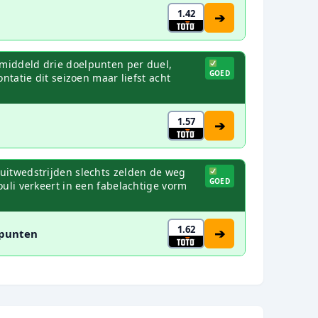
1.42
➔
middeld drie doelpunten per duel,
GOED
ntatie dit seizoen maar liefst acht
1.57
➔
 uitwedstrijden slechts zelden de weg
GOED
ouli verkeert in een fabelachtige vorm
1.62
➔
lpunten