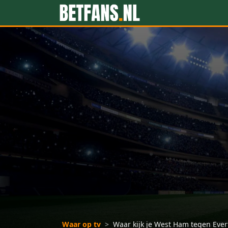
Waar op tv
>
Waar kijk je West Ham tegen Evert