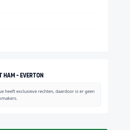
t Ham - Everton
ue
heeft exclusieve rechten, daardoor is er geen
okmakers.