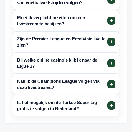
van voetbalwedstrijden volgen?
Moet ik verplicht inzetten om een
livestream te bekijken?
Zijn de Premier League en Eredivisie live te
zien?
Bij welke online casino's kijk ik naar de
Ligue 1?
Kan ik de Champions League volgen via
deze livestreams?
Is het mogelijk om de Turkse Süper Lig
gratis te volgen in Nederland?