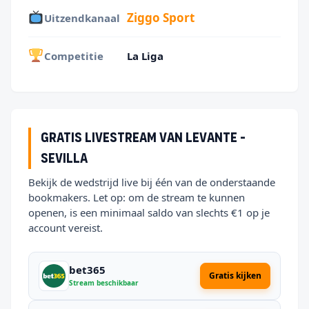
Ziggo Sport
Uitzendkanaal
Competitie
La Liga
Gratis livestream van Levante -
Sevilla
Bekijk de wedstrijd live bij één van de onderstaande
bookmakers. Let op: om de stream te kunnen
openen, is een minimaal saldo van slechts €1 op je
account vereist.
bet365
Gratis kijken
Stream beschikbaar