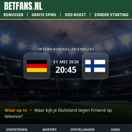
|
|
|
Bonussen
Gratis spins
Odd boost
Zonder storting
INTERNATIONAL FRIENDLIES
31 MEI 2026
20:45
Waar op tv
>
Waar kijk je Duitsland tegen Finland op
televisie?
STATISTIEKEN
WEDTIPS
OPSTELLINGEN
ODDS