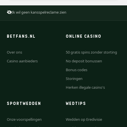
Ik wil geen kansspelreclame zien
BETFANS.NL
ONLINE CASINO
Over ons
50 gratis spins zonder storting
Casino aanbieders
No deposit bonussen
Bonus codes
Storingen
Herken illegale casino's
SPORTWEDDEN
WEDTIPS
Onze voorspellingen
Wedden op Eredivisie