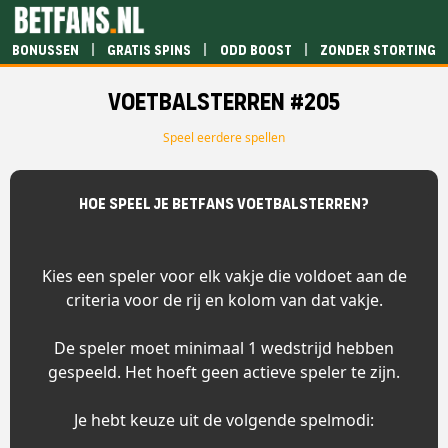
|
|
|
Bonussen
Gratis spins
Odd boost
Zonder storting
Voetbalsterren #205
Speel eerdere spellen
Hoe speel je Betfans Voetbalsterren?
Kies een speler voor elk vakje die voldoet aan de
criteria voor de rij en kolom van dat vakje.
De speler moet minimaal 1 wedstrijd hebben
gespeeld. Het hoeft geen actieve speler te zijn.
Je hebt keuze uit de volgende spelmodi: