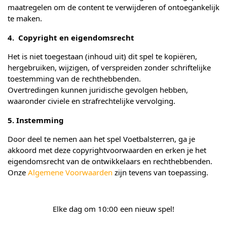
maatregelen om de content te verwijderen of ontoegankelijk
te maken.
4. Copyright en eigendomsrecht
Het is niet toegestaan (inhoud uit) dit spel te kopiëren,
hergebruiken, wijzigen, of verspreiden zonder schriftelijke
toestemming van de rechthebbenden.
Overtredingen kunnen juridische gevolgen hebben,
waaronder civiele en strafrechtelijke vervolging.
5. Instemming
Door deel te nemen aan het spel Voetbalsterren, ga je
akkoord met deze copyrightvoorwaarden en erken je het
eigendomsrecht van de ontwikkelaars en rechthebbenden.
Onze
Algemene Voorwaarden
zijn tevens van toepassing.
Elke dag om 10:00 een nieuw spel!