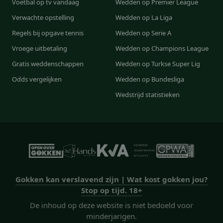
Voetbal op tv vandaag
Wedden op Premier League
Verwachte opstelling
Wedden op La Liga
Regels bij opgave tennis
Wedden op Serie A
Vroege uitbetaling
Wedden op Champions League
Gratis weddenschappen
Wedden op Turkse Super Lig
Odds vergelijken
Wedden op Bundesliga
Wedstrijd statistieken
Gokken kan verslavend zijn | Wat kost gokken jou?
Stop op tijd. 18+
De inhoud op deze website is niet bedoeld voor
minderjarigen.